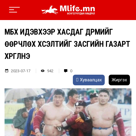
МҮБХ ИДЭВХЭЭР ХАСДАГ ДҮРМИЙГ
ӨӨРЧЛӨХ ХҮСЭЛТИЙГ ЗАСГИЙН ГАЗАРТ
ХҮРГҮҮЛНЭ
2023-07-17
942
0
Хуваалцах
Жиргэх