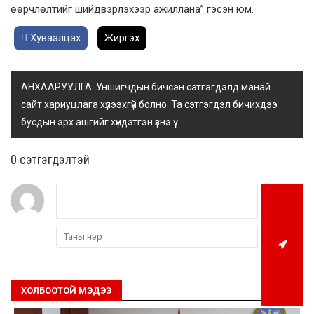
өөрчлөлтийг шийдвэрлэхээр ажиллана” гэсэн юм.
Хуваалцах
Жиргэх
АНХААРУУЛГА: Уншигчдын бичсэн сэтгэгдэлд манай
сайт хариуцлага хүлээхгүй болно. Та сэтгэгдэл бичихдээ
бусдын эрх ашгийг хүндэтгэн үзнэ үү.
0 cэтгэгдэлтэй
ХОЛБООТОЙ МЭДЭЭ