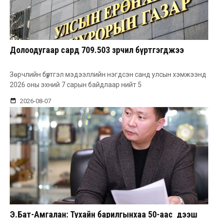
Долоодугаар сард 709.503 зөрчил бүртгэгджээ
Зөрчлийн бүртгэл мэдээллийн нэгдсэн санд улсын хэмжээнд
2026 оны эхний 7 сарын байдлаар нийт 5
2026-08-07
Э.Бат-Амгалан: Тухайн барилгынхаа 50-аас дээш