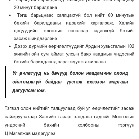
20 минут барилдана.
Тэгш барьцнаас хаялцахгүй бол нийт 60 минутын
бөхийн барилдааны идэвхийг харгалзаж, Хөлийн
цэцүүдийн олонхын саналаар идэвхгүй бөхийг
хасаж шийдвэрлэнэ.
Дээрх дүрмийн өөрчлөлтүүдийг Ардын хувьсгалын 102
жилийн ойн сум, аймаг, улсын баяр наадмын үндэсний
бөхийн барилдаанд хэрэгжүүлж ажиллана.
Уг өөрчлөлтүүд нь бөхчүүд болон наадамчин олонд
ойлгомжгүй байдал үүсгэж ихээхэн маргаан
дагуулсан юм.
Тэгвэл олон нийтийг талцуулаад буй уг өөрчлөлтийг засаж
сайжруулахаар Засгийн газарт хандана гэдгийг Монголын
үндэсний бөхийн холбооны тэргүүн
Ц.Магалжав мэдэгдлээ.