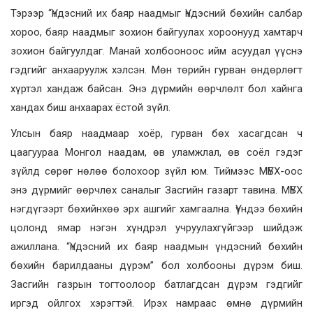
Тэрээр “Үндэсний их баяр наадмыг Үндэсний бөхийн салбар
хороо, баяр наадмыг зохион байгуулах хороонууд хамтарч
зохион байгуулдаг. Манай холбооноос ийм асуудал үүснэ
гэдгийг анхааруулж хэлсэн. Мөн төрийн гурван өндөрлөгт
хүртэл хандаж байсан. Энэ дүрмийн өөрчлөлт бол хайнга
хандах биш анхаарах ёстой зүйл.
Улсын баяр наадмаар хоёр, гурван бөх хасагдсан ч
цаагуураа Монгол наадам, өв уламжлал, өв соёл гэдэг
зүйлд сөрөг нөлөө болохоор зүйл юм. Тиймээс МҮБХ-оос
энэ дүрмийг өөрчлөх саналыг Засгийн газарт тавина. МҮБХ
нэгдүгээрт бөхийнхөө эрх ашгийг хамгаална. Үүндээ бөхийн
цолонд ямар нэгэн хүндрэл учруулахгүйгээр шийдэж
ажиллана. “Үндэсний их баяр наадмын үндэсний бөхийн
бөхийн барилдааны дүрэм” бол холбооны дүрэм биш.
Засгийн газрын тогтоолоор батлагдсан дүрэм гэдгийг
иргэд ойлгох хэрэгтэй. Ирэх намраас өмнө дүрмийн