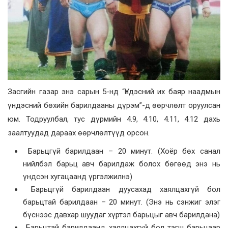
Засгийн газар энэ сарын 5-нд “Үндэсний их баяр наадмын
үндэсний бөхийн барилдааны дүрэм”-д өөрчлөлт оруулсан
юм. Тодруулбал, тус дүрмийн 4.9, 4.10, 4.11, 4.12 дахь
заалтуудад дараах өөрчлөлтүүд орсон.
Барьцгүй барилдаан – 20 минут. (Хоёр бөх санал
нийлбэл барьц авч барилдаж болох бөгөөд энэ нь
үндсэн хугацаанд үргэлжилнэ)
Барьцгүй барилдаан дуусахад хаялцахгүй бол
барьцтай барилдаан – 20 минут. (Энэ нь сэнжиг элэг
бүснээс давхар шуудаг хүртэл барьцыг авч барилдана)
Барьцтай барилдаанд хаялцахгүй бол тэгш барьцаар