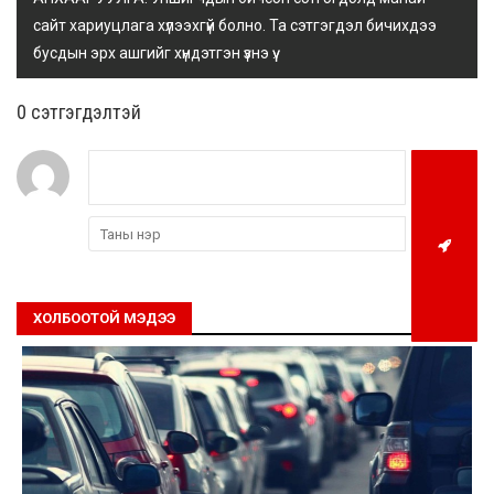
сайт хариуцлага хүлээхгүй болно. Та сэтгэгдэл бичихдээ
бусдын эрх ашгийг хүндэтгэн үзнэ үү.
0 cэтгэгдэлтэй
ХОЛБООТОЙ МЭДЭЭ