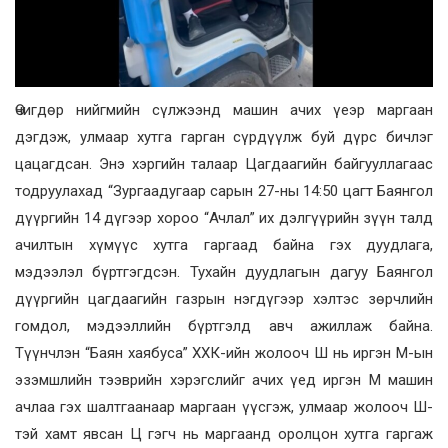
Өчигдөр нийгмийн сүлжээнд машин ачих үеэр маргаан
дэгдэж, улмаар хутга гарган сүрдүүлж буй дүрс бичлэг
цацагдсан. Энэ хэргийн талаар Цагдаагийн байгууллагаас
тодруулахад “Зургаадугаар сарын 27-ны 14:50 цагт Баянгол
дүүргийн 14 дүгээр хороо “Ачлал” их дэлгүүрийн зүүн талд
ачилтын хүмүүс хутга гаргаад байна гэх дуудлага,
мэдээлэл бүртгэгдсэн. Тухайн дуудлагын дагуу Баянгол
дүүргийн цагдаагийн газрын нэгдүгээр хэлтэс зөрчлийн
гомдол, мэдээллийн бүртгэлд авч ажиллаж байна.
Түүнчлэн “Баян хаябуса” ХХК-ийн жолооч Ш нь иргэн М-ын
эзэмшлийн тээврийн хэрэгслийг ачих үед иргэн М машин
ачлаа гэх шалтгаанаар маргаан үүсгэж, улмаар жолооч Ш-
тэй хамт явсан Ц гэгч нь маргаанд оролцон хутга гаргаж