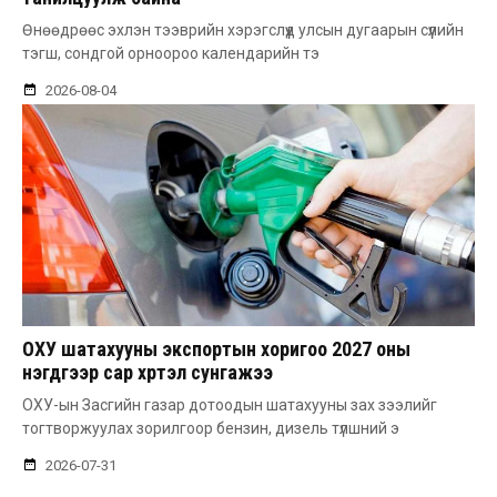
Өнөөдрөөс эхлэн тээврийн хэрэгслүүд улсын дугаарын сүүлийн
тэгш, сондгой орноороо календарийн тэ
2026-08-04
ОХУ шатахууны экспортын хоригоо 2027 оны
нэгдүгээр сар хүртэл сунгажээ
ОХУ-ын Засгийн газар дотоодын шатахууны зах зээлийг
тогтворжуулах зорилгоор бензин, дизель түлшний э
2026-07-31