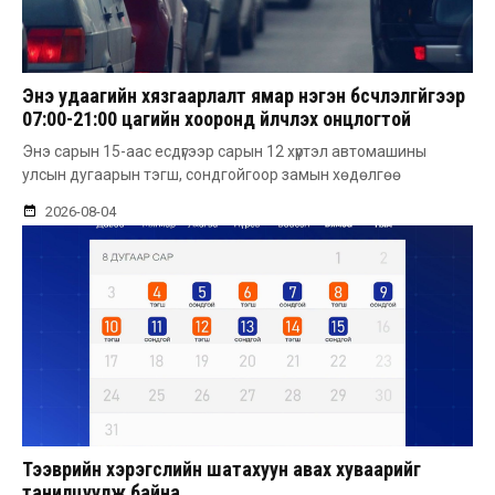
Энэ удаагийн хязгаарлалт ямар нэгэн бүсчлэлгүйгээр
07:00-21:00 цагийн хооронд үйлчлэх онцлогтой
Энэ сарын 15-аас есдүгээр сарын 12 хүртэл автомашины
улсын дугаарын тэгш, сондгойгоор замын хөдөлгөө
2026-08-04
Тээврийн хэрэгслийн шатахуун авах хуваарийг
танилцуулж байна