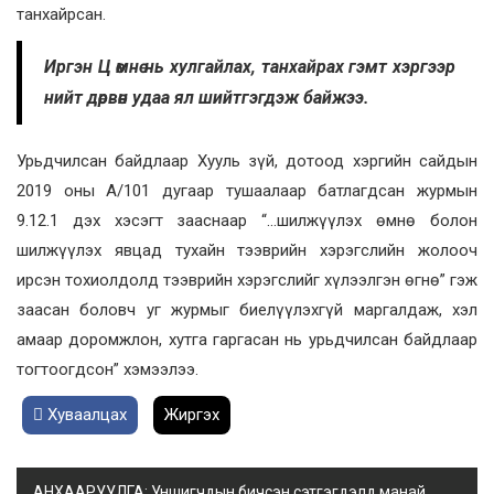
танхайрсан.
Иргэн Ц өмнө нь хулгайлах, танхайрах гэмт хэргээр
нийт дөрвөн удаа ял шийтгэгдэж байжээ.
Урьдчилсан байдлаар Хууль зүй, дотоод хэргийн сайдын
2019 оны А/101 дугаар тушаалаар батлагдсан журмын
9.12.1 дэх хэсэгт зааснаар “…шилжүүлэх өмнө болон
шилжүүлэх явцад тухайн тээврийн хэрэгслийн жолооч
ирсэн тохиолдолд тээврийн хэрэгслийг хүлээлгэн өгнө” гэж
заасан боловч уг журмыг биелүүлэхгүй маргалдаж, хэл
амаар доромжлон, хутга гаргасан нь урьдчилсан байдлаар
тогтоогдсон” хэмээлээ.
Хуваалцах
Жиргэх
АНХААРУУЛГА: Уншигчдын бичсэн сэтгэгдэлд манай