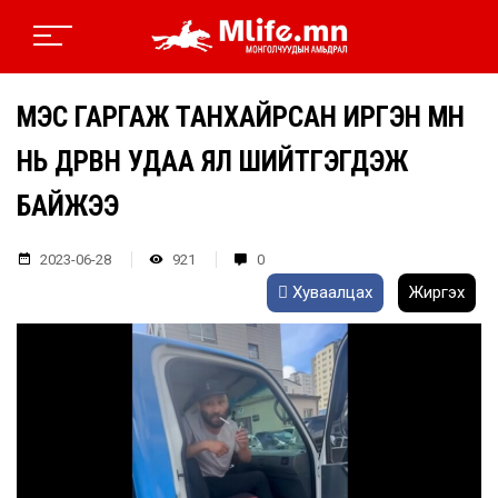
МЭС ГАРГАЖ ТАНХАЙРСАН ИРГЭН ӨМНӨ
НЬ ДӨРВӨН УДАА ЯЛ ШИЙТГЭГДЭЖ
БАЙЖЭЭ
2023-06-28
921
0
Хуваалцах
Жиргэх