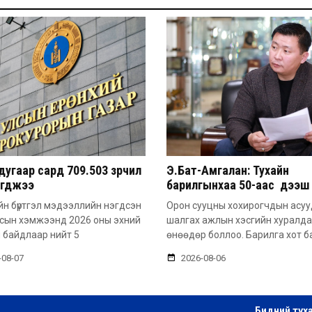
угаар сард 709.503 зөрчил
Э.Бат-Амгалан: Тухайн
эгджээ
барилгынхаа 50-аас дээш 
барьсан тохиолдолд иргэ
н бүртгэл мэдээллийн нэгдсэн
Орон сууцны хохирогчдын асу
захиалга авдаг болгоно
лсын хэмжээнд 2026 оны эхний
шалгах ажлын хэсгийн хуралд
 байдлаар нийт 5
өнөөдөр боллоо. Барилга хот б
-08-07
2026-08-06
Бидний тух