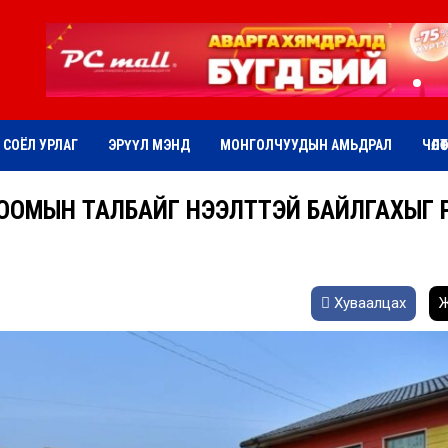
СОЁЛ УРЛАГ
ЭРҮҮЛ МЭНД
МОНГОЛЧУУДЫН АМЬДРАЛ
ЧӨЛӨ
ООМЫН ТАЛБАЙГ НЭЭЛТТЭЙ БАЙЛГАХЫГ ҮҮ
Хуваалцах
Ж