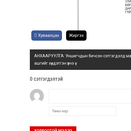
Хуваалцах
Жиргэх
АНХААРУУЛГА: Уншигчдын бичсэн сэтгэгдэлд манай
ашгийг хүндэтгэн үзнэ үү.
0 cэтгэгдэлтэй
ХОЛБООТОЙ МЭДЭЭ