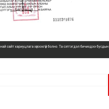
 сайт хариуцлага хүлээхгүй болно. Та сэтгэгдэл бичихдээ бусдын