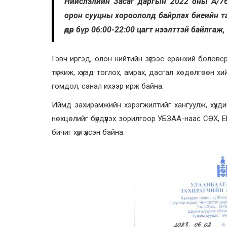
Нийслэлийн Засаг даргын 2022 оны А/76
орон сууцны хороололд байрлах биеийн т
өдөр бүр 06:00-22:00 цагт нээлттэй байлгаж
Гэвч иргэд, олон нийтийн зүгээс ерөнхий болов
түгжиж, хүүхэд тоглох, амрах, дасгал хөдөлгөөн 
гомдол, санал ихээр ирж байна.
Иймд захирамжийн хэрэгжилтийг хангуулж, хүүхдий
нөхцөлийг бүрдүүлэх зорилгоор УБЗАА-наас СӨХ, ЕБ
бичиг хүргүүлсэн байна.