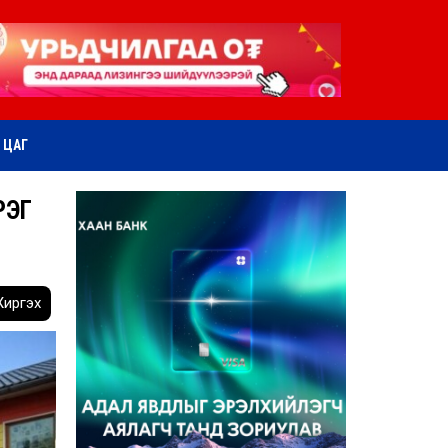
ӨТ ЦАГ
РЭГ
иргэх