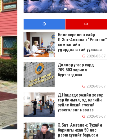
Боловсролын сайд
Л.Энх-Амгалан “Pearson”
компанийн
удирдлагатай уулзлаа
2026-08-07
Долоодугаар сард
709.503 зөрчил
бүртгэгджээ
2026-08-07
Д.Нацагдоржийн ховор
гар бичмэл, эд өлгийн
зүйлс бүхий тусгай
үзэсгэлэнг нээлээ
2026-08-07
Э.Бат-Амгалан: Тухайн
барилгынхаа 50-аас
дээш хувийг барьсан