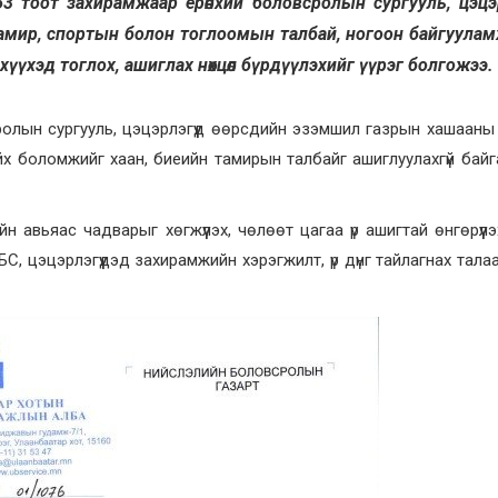
3 тоот захирамжаар ерөнхий боловсролын сургууль, цэцэ
амир, спортын болон тоглоомын талбай, ногоон байгуула
, хүүхэд тоглох, ашиглах нөхцөл бүрдүүлэхийг үүрэг болгожээ.
сролын сургууль, цэцэрлэгүүд өөрсдийн эзэмшил газрын хашааны
хийх боломжийг хаан, биеийн тамирын талбайг ашиглуулахгүй байг
н авьяас чадварыг хөгжүүлэх, чөлөөт цагаа үр ашигтай өнгөрүүлэ
С, цэцэрлэгүүдэд захирамжийн хэрэгжилт, үр дүнг тайлагнах тала