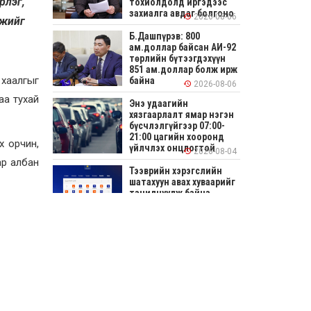
рлэг,
тохиолдолд иргэдээс
захиалга авдаг болгоно
2026-08-06
мжийг
Б.Дашпүрэв: 800
ам.доллар байсан АИ-92
төрлийн бүтээгдэхүүн
851 ам.доллар болж ирж
 хаалгыг
байна
2026-08-06
аа тухай
Энэ удаагийн
хязгаарлалт ямар нэгэн
бүсчлэлгүйгээр 07:00-
21:00 цагийн хооронд
х орчин,
үйлчлэх онцлогтой
2026-08-04
ар албан
Тээврийн хэрэгслийн
шатахуун авах хуваарийг
танилцуулж байна
2026-08-04
СОНИРХОЛТОЙ: Ихэр
шар, цусан толботой
өндөг аюултай юу?
2026-08-04
Улсын заан