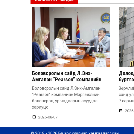
Боловсролын сайд Л.Энх-
Долоод
Амгалан “Pearson” компанийн
бүртг
удирдлагатай уулзлаа
Боловсролын сайд Л.Энх-Амгалан
Зөрчлий
"Pearson" компанийн Мэргэжлийн
санд у
боловсрол, ур чадварын асуудал
7 сарын
хариуцс
2026
2026-08-07
© 2018 - 2026 Бүх эрх хуулиар хамгаалагдсан.