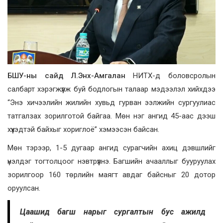
БШУ-ны сайд Л.Энх-Амгалан
НИТХ-д боловсролын
салбарт хэрэгжүүлж буй бодлогын талаар мэдээлэл хийхдээ
“Энэ хичээлийн жилийн хувьд гурван ээлжийн сургуулиас
татгалзах зорилготой байгаа. Мөн нэг ангид 45-аас дээш
хүүхэдтэй байхыг хориглоё” хэмээсэн байсан.
Мөн тэрээр, 1-5 дугаар ангид сурагчийн ахиц дэвшлийг
үнэлдэг тогтолцоог нэвтрүүлнэ. Багшийн ачааллыг бууруулах
зорилгоор 160 төрлийн маягт авдаг байсныг 20 дотор
оруулсан.
Цаашид багш нарыг сургалтын бус ажилд