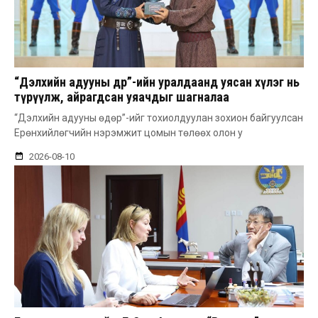
“Дэлхийн адууны өдөр”-ийн уралдаанд уясан хүлэг нь
түрүүлж, айрагдсан уяачдыг шагналаа
“Дэлхийн адууны өдөр”-ийг тохиолдуулан зохион байгуулсан
Ерөнхийлөгчийн нэрэмжит цомын төлөөх олон у
2026-08-10