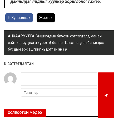
дайчилдаг явдлыг хуулиар хориглоно” гэжээ.
Хуваалцах
Жиргэх
АНХААРУУЛГА: Уншигчдын бичсэн сэтгэгдэлд манай
сайт хариуцлага хүлээхгүй болно. Та сэтгэгдэл бичихдээ
бусдын эрх ашгийг хүндэтгэн үзнэ үү.
0 cэтгэгдэлтэй
ХОЛБООТОЙ МЭДЭЭ