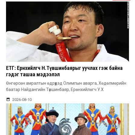
ЕТГ: Ерөнхийлөгч Н.Түвшинбаярыг уучлах гэж байна
гэдэг ташаа мэдээлэл
Өнгөрсөн амралтын өдрүүдэд Олимпын аварга, Хөдөлмөрийн
баатар Найдангийн Түвшинбаяр, Ерөнхийлөгч У.Х
2026-08-10