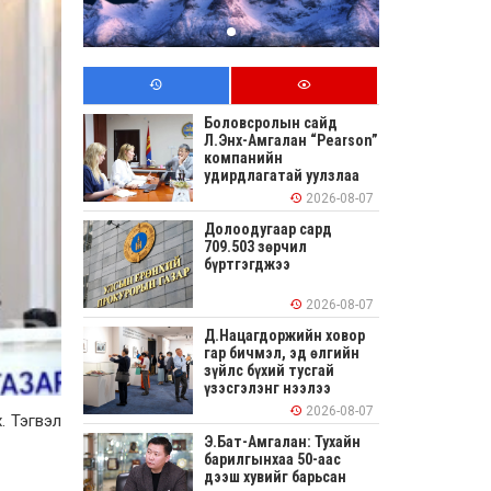
Боловсролын сайд
Л.Энх-Амгалан “Pearson”
компанийн
удирдлагатай уулзлаа
2026-08-07
Долоодугаар сард
709.503 зөрчил
бүртгэгджээ
2026-08-07
Д.Нацагдоржийн ховор
гар бичмэл, эд өлгийн
зүйлс бүхий тусгай
үзэсгэлэнг нээлээ
2026-08-07
. Тэгвэл
Э.Бат-Амгалан: Тухайн
барилгынхаа 50-аас
дээш хувийг барьсан