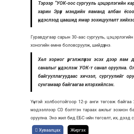
Тэрээр “УОК-оос сургууль цэцэрлэгийн кар
харин Эрүүл мэндийн яаманд албан ёсо
үндэслээд цаашид ямар зохицуулалт хийхэ
Гуравдугаар сарын 30-аас сургууль, цэцэрлэгийн
хоногийн өмнө боловсруулж, шийдүүлнэ.
Хөл хориог үргэлжлүүлэх эсэх дээр яам да
саналыг үндэслэж УОК-т санал оруулна. Оло
байгууллагуудаас хичээл, сургуулийг о
сунгамаар байгаагаа илэрхийлсэн.
Үүнтэй холбоотойгоор 12-р анги төгсөж байгаа 
мэдээллээр CD бэлтгэн тараах ажлыг зохион бай
оруулна. Энэ жил бид ЕБС-ийн төгсөлт, их, дээд 
Хуваалцах
Жиргэх