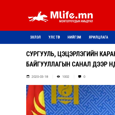
ЭХЛЭЛ
УЛС ТӨР
НИЙГЭМ
ЯРИЛЦЛАГА
СУРГУУЛЬ, ЦЭЦЭРЛЭГИЙН КАР
БАЙГУУЛЛАГЫН САНАЛ ДЭЭР Ү
2020-03-18
1002
0