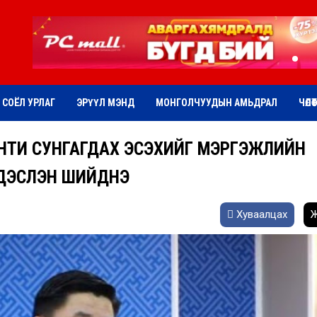
СОЁЛ УРЛАГ
ЭРҮҮЛ МЭНД
МОНГОЛЧУУДЫН АМЬДРАЛ
ЧӨЛӨ
АНТИ СУНГАГДАХ ЭСЭХИЙГ МЭРГЭЖЛИЙН
НДЭСЛЭН ШИЙДНЭ
Хуваалцах
Ж