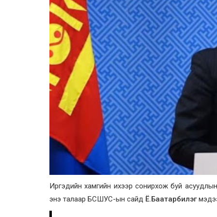
Иргэдийн хамгийн ихээр сонирхож буй асуудлын 
энэ талаар БСШУС-ын сайд
Ё.Баатарбилэг
мэдээ