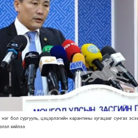
нэг бол сургууль, цэцэрлэгийн карантины хугацааг сунгах эсэх
лэл хийлээ.