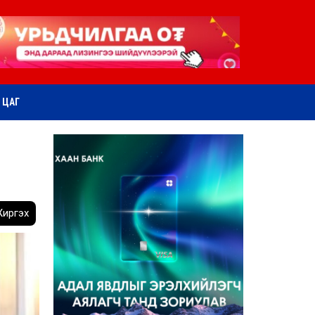
ӨТ ЦАГ
иргэх