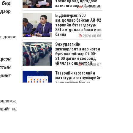
тохиолдолд иргэдээс
. Бид
захиалга авдаг болгоно
2026-08-06
 дээр
Б.Дашпүрэв: 800
ам.доллар байсан АИ-92
төрлийн бүтээгдэхүүн
851 ам.доллар болж ирж
байна
2026-08-06
ыг долоо
Энэ удаагийн
хязгаарлалт ямар нэгэн
бүсчлэлгүйгээр 07:00-
21:00 цагийн хооронд
үлсэн
үйлчлэх онцлогтой
2026-08-04
алтын
Тээврийн хэрэгслийн
эрийг
шатахуун авах хуваарийг
танилцуулж байна
2026-08-04
зөвлөмж,
СОНИРХОЛТОЙ: Ихэр
шар, цусан толботой
гдийг нь
өндөг аюултай юу?
2026-08-04
Улсын заан