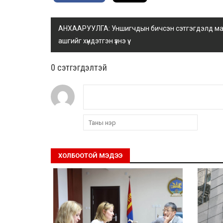
АНХААРУУЛГА: Уншигчдын бичсэн сэтгэгдэлд манай
ашгийг хүндэтгэн үзнэ үү.
0 cэтгэгдэлтэй
ХОЛБООТОЙ МЭДЭЭ