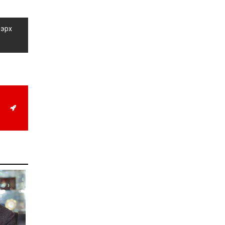
Д.Алтанцоож энэ сарын
17-ны өдөр “Заан
Жимни” автомашинаа
гардан авна
 эрх
2026-08-03
Г.Дамдинням: Улсын
дугаарын тэгш,
сондгойгоор хязгаарлан
шатахуун олгоно
2026-08-03
ОХУ шатахууны
экспортын хоригоо 2027
оны нэгдүгээр сар
хүртэл сунгажээ
2026-07-31
Шинэ бүтцээр хичээлийн
жил дөрвөн улиралтай
боллоо
2026-07-28
Нийслэлийн хэмжээнд
өнгөрсөн долоо хоногт
гал түймрийн 35
дуудлага бүртгэгджээ