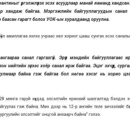
антиныг үргэлжлүүлэх эсэх асуудлаар манай яаманд хандсан
ор хандаж байгаа. Мэргэжлийн байгууллагуудын санал
э баасан гарагт болох УОК-ын хуралдаанд оруулна.
 үйл ажиллагаа эхлэх учраас хөл хориог цааш сунгах эсэх санал
нгаараа санал гаргахгүй. Эрүүл мэндийн байгууллагаас ирү
н нийтийн зүгээс хоёр санал ирж байгаа. Эцэг эхчүүд, сург
руулмаар байна гэж байгаа бол нөгөө хэсэг нь хорио цэ
28 мянга гаруй хүүхдэд элсэлтийн ерөнхий шалгалтад бэлдэх 
гуулах гэж байна. Мөн дээр нь 12-р ангийн теле хичээлийг бү
сургуулийн элсэлтийг онцгой анхаарч байна” гэлээ.