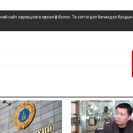
 сайт хариуцлага хүлээхгүй болно. Та сэтгэгдэл бичихдээ бусдын