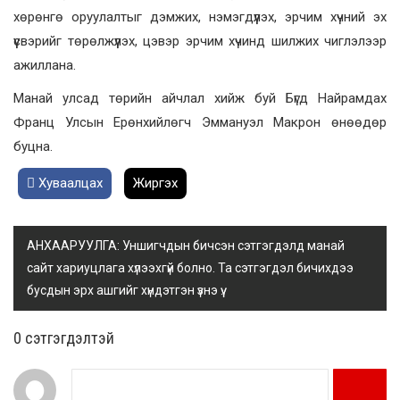
хөрөнгө оруулалтыг дэмжих, нэмэгдүүлэх, эрчим хүчний эх
үүсвэрийг төрөлжүүлэх, цэвэр эрчим хүчинд шилжих чиглэлээр
ажиллана.
Манай улсад төрийн айчлал хийж буй Бүгд Найрамдах
Франц Улсын Ерөнхийлөгч Эммануэл Макрон өнөөдөр
буцна.
Хуваалцах
Жиргэх
АНХААРУУЛГА: Уншигчдын бичсэн сэтгэгдэлд манай
сайт хариуцлага хүлээхгүй болно. Та сэтгэгдэл бичихдээ
бусдын эрх ашгийг хүндэтгэн үзнэ үү.
0 cэтгэгдэлтэй