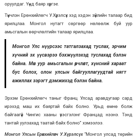
оруулдаг. Үүнд баяр хүргэе.
Түүнчлэн Ерөнхийлөгч У.Хүрэлсүх хэд хэдэн зүйлийн талаар бид
ярилцлаа. Монгол нутагт сөргөөр нөлөөлж буй уур
амьсгалын өөрчлөлтийн талаар ярилцлаа.
Монгол Улс нүүрсээс татгалзахад туслах, эрчим
хүчний эх үүсвэрээ бэхжүүлэхэд туслахад бэлэн
байна. Мөн уур амьсгалын өөрчлөлт, хүнсний хараат
бус болох, олон улсын байгууллагуудтай нягт
ажиллах зэрэгт дэмжихэд бэлэн байна.
Эрхэм Ерөнхийлөгч таныг Франц Улсад аравдугаар сард
ирэхэд маш их баяртай байх болно. Урьд өмнө болж
байгаагүй Чингис хааны үзэсгэлэнг Францад нээнэ. Тэнд
тантай уулзахад таатай байх болно” хэмээлээ.
Монгол Улсын Ерөнхийлөгч У.Хүрэлсүх
“Монгол улсад төрийн