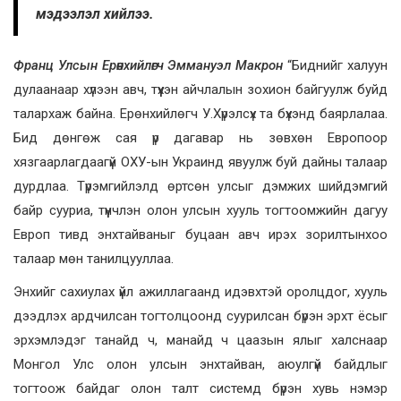
мэдээлэл хийлээ.
Франц Улсын Ерөнхийлөгч Эммануэл Макрон
“Биднийг халуун
дулаанаар хүлээн авч, түүхэн айчлалын зохион байгуулж буйд
талархаж байна. Ерөнхийлөгч У.Хүрэлсүх та бүхэнд баярлалаа.
Бид дөнгөж сая үр дагавар нь зөвхөн Европоор
хязгаарлагдаагүй ОХУ-ын Украинд явуулж буй дайны талаар
дурдлаа. Түрэмгийлэлд өртсөн улсыг дэмжих шийдэмгий
байр сууриа, түүнчлэн олон улсын хууль тогтоомжийн дагуу
Европ тивд энхтайваныг буцаан авч ирэх зорилтынхоо
талаар мөн танилцууллаа.
Энхийг сахиулах үйл ажиллагаанд идэвхтэй оролцдог, хууль
дээдлэх ардчилсан тогтолцоонд суурилсан бүрэн эрхт ёсыг
эрхэмлэдэг танайд ч, манайд ч цаазын ялыг халснаар
Монгол Улс олон улсын энхтайван, аюулгүй байдлыг
тогтоож байдаг олон талт системд бүрэн хувь нэмэр