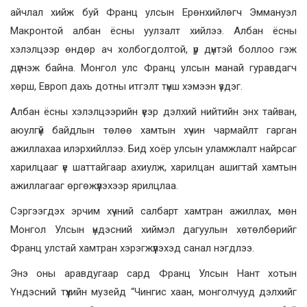
айчлал хийж буй Франц улсын Ерөнхийлөгч Эммануэл
Макронтой албан ёсны уулзалт хийлээ. Албан ёсны
хэлэлцээр өндөр ач холбогдолтой, үр дүнтэй боллоо гэж
дүгнэж байна. Монгол улс Франц улсын манай гуравдагч
хөрш, Европ дахь дотны итгэлт түнш хэмээн үздэг.
Албан ёсны хэлэлцээрийн үеэр дэлхий нийтийн энх тайван,
аюулгүй байдлын төлөө хамтын хүчин чармайлт гарган
ажиллахаа илэрхийллээ. Бид хоёр улсын уламжлалт найрсаг
харилцааг үе шаттайгаар ахиулж, харилцан ашигтай хамтын
ажиллагааг өргөжүүлэхээр ярилцлаа.
Сэргээгдэх эрчим хүчний салбарт хамтран ажиллах, мөн
Монгол Улсын үндэсний хиймэл дагуулын хөтөлбөрийг
Франц улстай хамтран хэрэгжүүлэхэд санал нэгдлээ.
Энэ оны аравдугаар сард Франц Улсын Нант хотын
Үндэсний түүхийн музейд “Чингис хаан, монголчууд дэлхийг