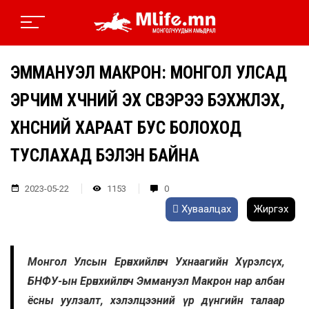
ЭММАНУЭЛ МАКРОН: МОНГОЛ УЛСАД
ЭРЧИМ ХҮЧНИЙ ЭХ ҮҮСВЭРЭЭ БЭХЖҮҮЛЭХ,
ХҮНСНИЙ ХАРААТ БУС БОЛОХОД
ТУСЛАХАД БЭЛЭН БАЙНА
2023-05-22
1153
0
Хуваалцах
Жиргэх
Монгол Улсын Ерөнхийлөгч Ухнаагийн Хүрэлсүх,
БНФУ-ын Ерөнхийлөгч Эммануэл Макрон нар албан
ёсны уулзалт, хэлэлцээний үр дүнгийн талаар