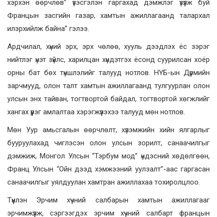
хэрхэн өөрчлөв” үзэсгэлэн гаргахад дэмжлэг үзүүлж буй
Францын засгийн газар, хамтын ажиллагаанд талархал
илэрхийлж байна” гэлээ.
Ардчилал, хүний эрх, эрх чөлөө, хууль дээдлэх ёс зэрэг
нийтлэг үнэт зүйлс, харилцан хүндэтгэх ёсонд суурилсан хоёр
орны бат бөх түншлэлийг талууд нотлов. НҮБ-ын Дүрмийн
зарчмууд, олон талт хамтын ажиллагаанд тулгуурлан олон
улсын энх тайван, тогтвортой байдал, тогтвортой хөгжлийг
хангах үүрэг амлалтаа хэрэгжүүлэхээ талууд мөн нотлов.
Мөн Уур амьсгалын өөрчлөлт, хүлэмжийн хийн ялгарлыг
бууруулахад чиглэсэн олон улсын зорилт, санаачилгыг
дэмжиж, Монгол Улсын “Тэрбум мод” үндэсний хөдөлгөөн,
Франц Улсын “Ойн дээд хэмжээний уулзалт”-аас гаргасан
санаачилгыг уялдуулан хамтран ажиллахаа тохиролцлоо.
Түүнлэн Эрчим хүчний салбарын хамтын ажиллагааг
эрчимжүүлж, сэргээгдэх эрчим хүчний салбарт францын