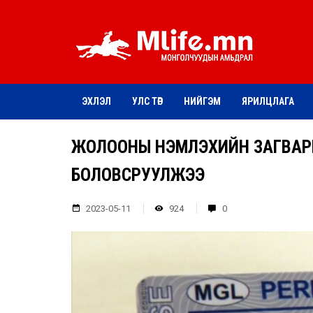
ЭХЛЭЛ
УЛС ТӨР
НИЙГЭМ
ЯРИЛЦЛАГА
ЖОЛООНЫ ҮНЭМЛЭХИЙН ЗАГВАР
БОЛОВСРУУЛЖЭЭ
2023-05-11
924
0