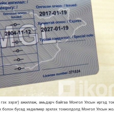
и гэх зэрэг) ажиллаж, амьдарч байгаа Монгол Улсын иргэд т
х болон бусад хөдөлмөр эрхлэх тохиолдолд Монгол Улсын жо