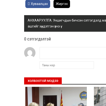
Хуваалцах
Жиргэх
АНХААРУУЛГА: Уншигчдын бичсэн сэтгэгдэлд манай
ашгийг хүндэтгэн үзнэ үү.
0 cэтгэгдэлтэй
ХОЛБООТОЙ МЭДЭЭ