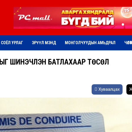
СОЁЛ УРЛАГ
ЭРҮҮЛ МЭНД
МОНГОЛЧУУДЫН АМЬДРАЛ
ЧӨЛӨ
ЫГ ШИНЭЧЛЭН БАТЛАХААР ТӨСӨЛ
Хуваалцах
Ж