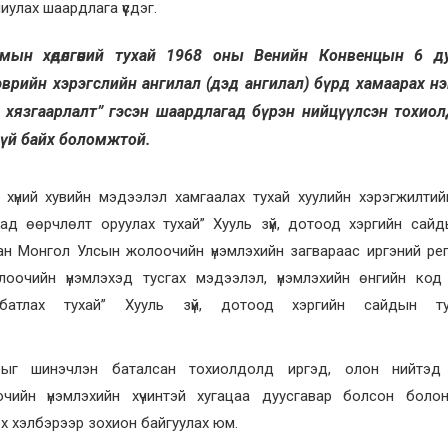
улах шаардлага үүсдэг.
ын хөдөлгөөний тухай 1968 оны Венийн Конвенцын 6 д
эврийн хэрэгслийн ангилал (дэд ангилал) бүрд хамаарах н
 хязгаарлалт” гэсэн шаардлагад бүрэн нийцүүлсэн тохио
гүй байх боломжтой.
хүний хувийн мэдээлэл хамгаалах тухай хуулийн хэрэгжилтий
тад өөрчлөлт оруулах тухай” Хууль зүй, дотоод хэргийн сай
ан Монгол Улсын жолоочийн үнэмлэхийн загвараас иргэний ре
оочийн үнэмлэхэд тусгах мэдээлэл, үнэмлэхийн өнгийн код 
 батлах тухай” Хууль зүй, дотоод хэргийн сайдын т
рыг шинэчлэн баталсан тохиолдолд иргэд, олон нийтэд 
очийн үнэмлэхийн хүчинтэй хугацаа дуусгавар болсон боло
х хэлбэрээр зохион байгуулах юм.