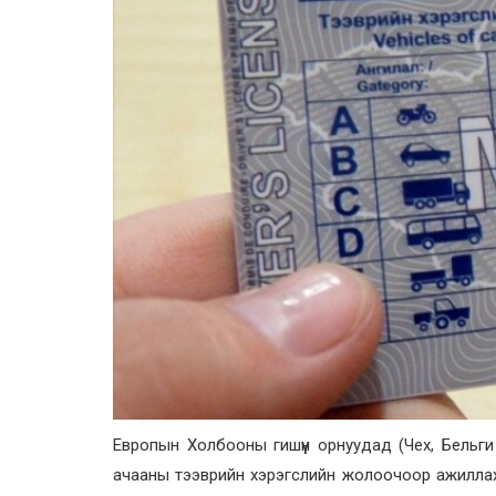
Европын Холбооны гишүүн орнуудад (Чех, Бельг
ачааны тээврийн хэрэгслийн жолоочоор ажилла