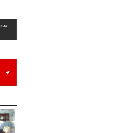
Д.Алтанцоож энэ сарын
17-ны өдөр “Заан
Жимни” автомашинаа
гардан авна
2026-08-03
 эрх
Г.Дамдинням: Улсын
дугаарын тэгш,
сондгойгоор хязгаарлан
шатахуун олгоно
2026-08-03
ОХУ шатахууны
экспортын хоригоо 2027
оны нэгдүгээр сар
хүртэл сунгажээ
2026-07-31
Шинэ бүтцээр хичээлийн
жил дөрвөн улиралтай
боллоо
2026-07-28
Нийслэлийн хэмжээнд
өнгөрсөн долоо хоногт
гал түймрийн 35
дуудлага бүртгэгджээ