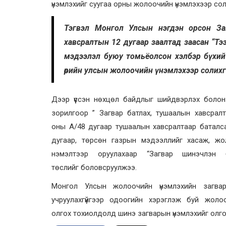
үнэмлэхийг суугаа орны жолоочийн үнэмлэхээр соли
Тэгвэл Монгол Улсын нэгдэн орсон Зам
хавсралтын 12 дугаар заалтад заасан “Тэ
мэдээлэл буюу томьёолсон хэлбэр бүхий
өөрийн улсын жолоочийн үнэмлэхээр солих
Дээр үүссэн нөхцөл байдлыг шийдвэрлэх болон 
зорилгоор ” Загвар батлах, тушаалын хавсрал
оны А/48 дугаар тушаалын хавсралтаар баталс
дугаар, төрсөн газрын мэдээллийг хасаж, жол
нэмэлтээр оруулахаар “Загвар шинэчлэн
төслийг боловсруулжээ.
Монгол Улсын жолоочийн үнэмлэхийн загва
учруулахгүйгээр одоогийн хэрэглэж буй жоло
олгох тохиолдолд шинэ загварын үнэмлэхийг олго