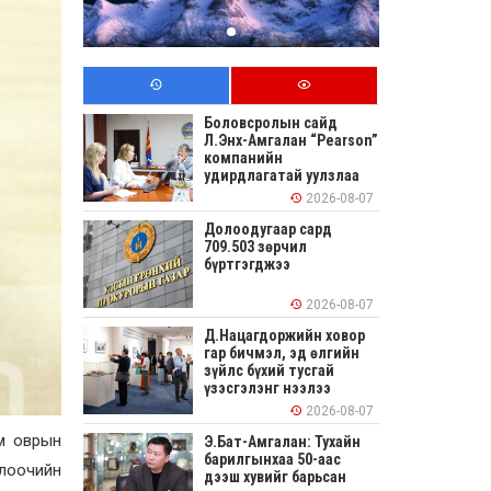
Боловсролын сайд
Л.Энх-Амгалан “Pearson”
компанийн
удирдлагатай уулзлаа
2026-08-07
Долоодугаар сард
709.503 зөрчил
бүртгэгджээ
2026-08-07
Д.Нацагдоржийн ховор
гар бичмэл, эд өлгийн
зүйлс бүхий тусгай
үзэсгэлэнг нээлээ
2026-08-07
ом оврын
Э.Бат-Амгалан: Тухайн
барилгынхаа 50-аас
лоочийн
дээш хувийг барьсан