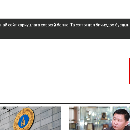
 сайт хариуцлага хүлээхгүй болно. Та сэтгэгдэл бичихдээ бусдын