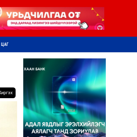
ӨТ ЦАГ
иргэх