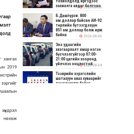
тохиолдолд иргэдээс
захиалга авдаг болгоно
2026-08-06
Б.Дашпүрэв: 800
угаар
ам.доллар байсан АИ-92
эмэлт
төрлийн бүтээгдэхүүн
851 ам.доллар болж ирж
лдолд
байна
2026-08-06
Энэ удаагийн
хязгаарлалт ямар нэгэн
бүсчлэлгүйгээр 07:00-
г хангах
21:00 цагийн хооронд
үйлчлэх онцлогтой
2026-08-04
дын 2019
Тээврийн хэрэгслийн
гистрийн
шатахуун авах хуваарийг
зэргийг
танилцуулж байна
ушаалын
2026-08-04
СОНИРХОЛТОЙ: Ихэр
шар, цусан толботой
хүндрэл
өндөг аюултай юу?
н нөхөж
2026-08-04
Улсын заан