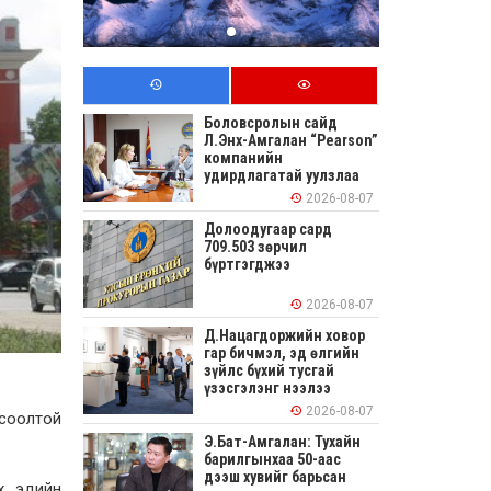
Боловсролын сайд
Л.Энх-Амгалан “Pearson”
компанийн
удирдлагатай уулзлаа
2026-08-07
Долоодугаар сард
709.503 зөрчил
бүртгэгджээ
2026-08-07
Д.Нацагдоржийн ховор
гар бичмэл, эд өлгийн
зүйлс бүхий тусгай
үзэсгэлэнг нээлээ
2026-08-07
гсоолтой
Э.Бат-Амгалан: Тухайн
барилгынхаа 50-аас
дээш хувийг барьсан
х, эдийн