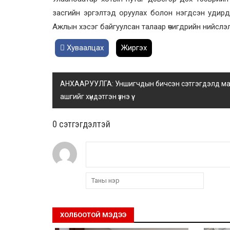
засгийн эргэлтэд оруулах болон нэгдсэн удир
Ажлын хэсэг байгуулсан талаар өчигдрийн нийслэл
Хуваалцах
Жиргэх
АНХААРУУЛГА: Уншигчдын бичсэн сэтгэгдэлд манай
ашгийг хүндэтгэн үзнэ үү.
0 cэтгэгдэлтэй
ХОЛБООТОЙ МЭДЭЭ