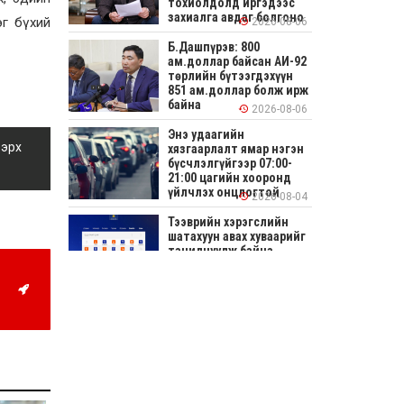
тохиолдолд иргэдээс
захиалга авдаг болгоно
эг бүхий
2026-08-06
Б.Дашпүрэв: 800
ам.доллар байсан АИ-92
төрлийн бүтээгдэхүүн
851 ам.доллар болж ирж
байна
2026-08-06
Энэ удаагийн
 эрх
хязгаарлалт ямар нэгэн
бүсчлэлгүйгээр 07:00-
21:00 цагийн хооронд
үйлчлэх онцлогтой
2026-08-04
Тээврийн хэрэгслийн
шатахуун авах хуваарийг
танилцуулж байна
2026-08-04
СОНИРХОЛТОЙ: Ихэр
шар, цусан толботой
өндөг аюултай юу?
2026-08-04
Улсын заан