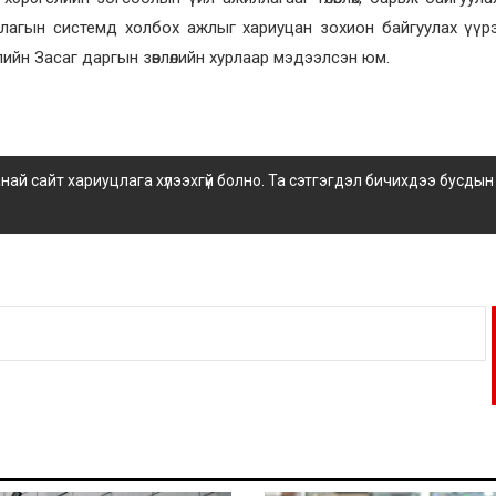
длагын системд холбох ажлыг хариуцан зохион байгуулах үүр
ийн Засаг даргын зөвлөлийн хурлаар мэдээлсэн юм.
 сайт хариуцлага хүлээхгүй болно. Та сэтгэгдэл бичихдээ бусдын