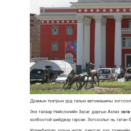
Драмын театрын урд талын автомашины зогсоолы
Энэ талаар Нийслэлийн Засаг даргын Ахлах зөвлөх
холбоотой шийдвэр гарсан. Зогсоолыг нь татан б
Улаанбаатар хотын нутаг дэвсгэр дэх тээврийн 