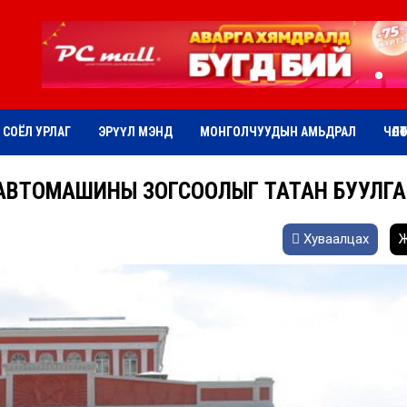
СОЁЛ УРЛАГ
ЭРҮҮЛ МЭНД
МОНГОЛЧУУДЫН АМЬДРАЛ
ЧӨЛӨ
АВТОМАШИНЫ ЗОГСООЛЫГ ТАТАН БУУЛГ
Хуваалцах
Ж