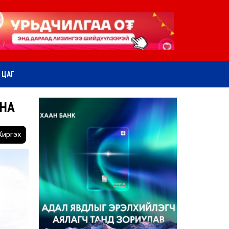
ӨТ ЦАГ
АНА
иргэх