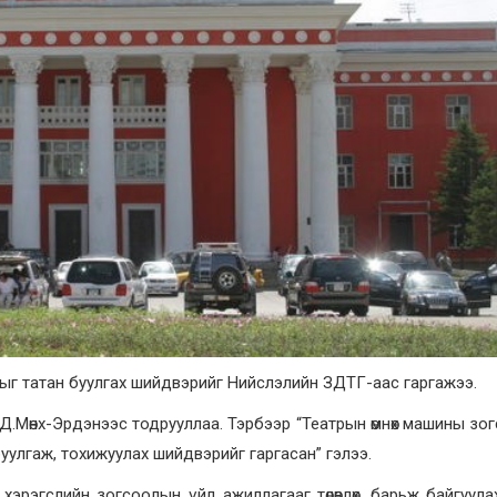
г татан буулгах шийдвэрийг Нийслэлийн ЗДТГ-аас гаргажээ.
 Д.Мөнх-Эрдэнээс тодрууллаа. Тэрбээр “Театрын өмнөх машины зо
уулгаж, тохижуулах шийдвэрийг гаргасан” гэлээ.
хэрэгслийн зогсоолын үйл ажиллагааг төлөвлөх, барьж байгуула