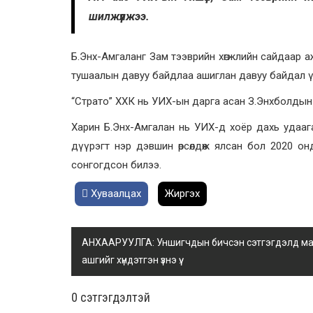
шилжүүлжээ.
Б.Энх-Амгаланг Зам тээврийн хөгжлийн сайдаар 
тушаалын давуу байдлаа ашиглан давуу байдал үү
“Страто” ХХК нь УИХ-ын дарга асан З.Энхболдын 
Харин Б.Энх-Амгалан нь УИХ-д хоёр дахь удааг
дүүрэгт нэр дэвшин өрсөлдөж ялсан бол 2020 он
сонгогдсон билээ.
Хуваалцах
Жиргэх
АНХААРУУЛГА: Уншигчдын бичсэн сэтгэгдэлд манай
ашгийг хүндэтгэн үзнэ үү.
0 cэтгэгдэлтэй