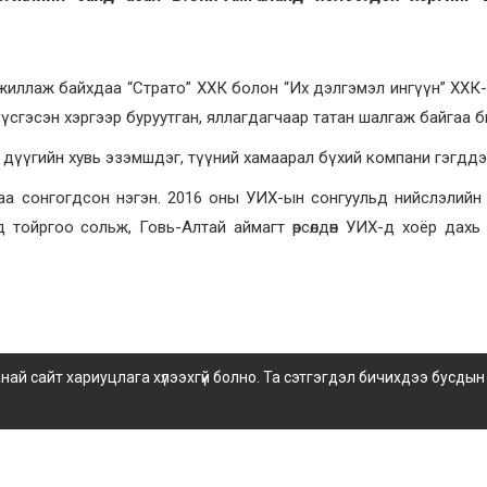
ажиллаж байхдаа “Страто” ХХК болон “Их дэлгэмэл ингүүн” ХХК
сгэсэн хэргээр буруутган, яллагдагчаар татан шалгаж байгаа б
дүүгийн хувь эзэмшдэг, түүний хамаарал бүхий компани гэгддэ
аа сонгогдсон нэгэн. 2016 оны УИХ-ын сонгуульд нийслэлийн
д тойргоо сольж, Говь-Алтай аймагт өрсөлдөн УИХ-д хоёр дахь
 сайт хариуцлага хүлээхгүй болно. Та сэтгэгдэл бичихдээ бусдын