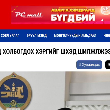
СОЁЛ УРЛАГ
ЭРҮҮЛ МЭНД
МОНГОЛЧУУДЫН АМЬДРАЛ
ЧӨЛӨ
Д ХОЛБОГДОХ ХЭРГИЙГ ШҮҮХЭД ШИЛЖҮҮЛЖЭ
Хуваалцах
Ж