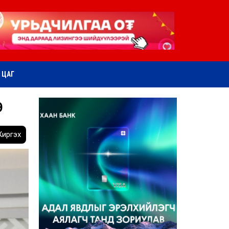
ӨТ ЦАГ
Э
иргэх