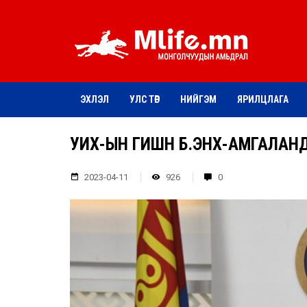
ЭХЛЭЛ
УЛС ТӨР
НИЙГЭМ
ЯРИЛЦЛАГА
УИХ-ЫН ГИШҮҮН Б.ЭНХ-АМГАЛАН
2023-04-11
926
0