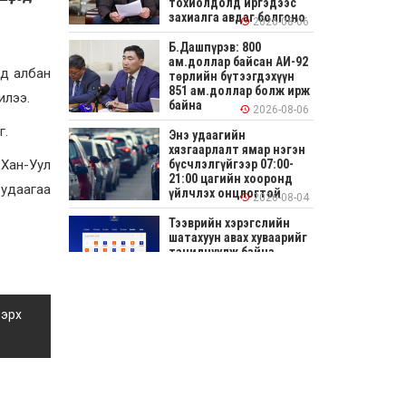
тохиолдолд иргэдээс
захиалга авдаг болгоно
2026-08-06
Б.Дашпүрэв: 800
ам.доллар байсан АИ-92
-д албан
төрлийн бүтээгдэхүүн
851 ам.доллар болж ирж
илээ.
байна
2026-08-06
г.
Энэ удаагийн
хязгаарлалт ямар нэгэн
 Хан-Уул
бүсчлэлгүйгээр 07:00-
21:00 цагийн хооронд
 удаагаа
үйлчлэх онцлогтой
2026-08-04
Тээврийн хэрэгслийн
шатахуун авах хуваарийг
танилцуулж байна
2026-08-04
СОНИРХОЛТОЙ: Ихэр
 эрх
шар, цусан толботой
өндөг аюултай юу?
2026-08-04
Улсын заан