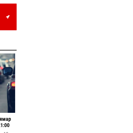
Д.Алтанцоож энэ сарын
17-ны өдөр “Заан
Жимни” автомашинаа
гардан авна
2026-08-03
Г.Дамдинням: Улсын
дугаарын тэгш,
сондгойгоор хязгаарлан
шатахуун олгоно
2026-08-03
ОХУ шатахууны
экспортын хоригоо 2027
оны нэгдүгээр сар
хүртэл сунгажээ
2026-07-31
Шинэ бүтцээр хичээлийн
жил дөрвөн улиралтай
боллоо
2026-07-28
Нийслэлийн хэмжээнд
өнгөрсөн долоо хоногт
 ямар
гал түймрийн 35
21:00
дуудлага бүртгэгджээ