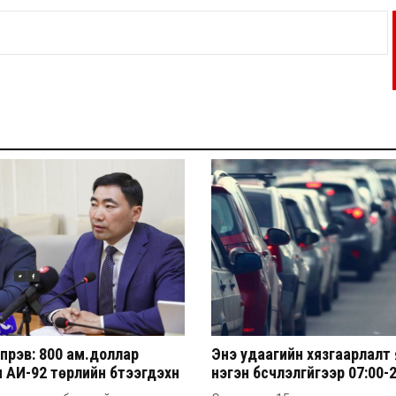
үрэв: 800 ам.доллар
Энэ удаагийн хязгаарлалт
 АИ-92 төрлийн бүтээгдэхүүн
нэгэн бүсчлэлгүйгээр 07:00-
м.доллар болж ирж байна
цагийн хооронд үйлчлэх