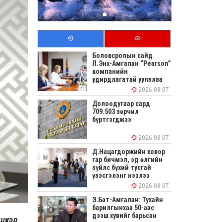
Боловсролын сайд
Л.Энх-Амгалан “Pearson”
компанийн
удирдлагатай уулзлаа
2026-08-07
Долоодугаар сард
709.503 зөрчил
бүртгэгджээ
2026-08-07
Д.Нацагдоржийн ховор
гар бичмэл, эд өлгийн
зүйлс бүхий тусгай
үзэсгэлэнг нээлээ
2026-08-07
Э.Бат-Амгалан: Тухайн
барилгынхаа 50-аас
дээш хувийг барьсан
үүхэд