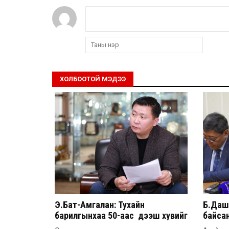
ХОЛБООТОЙ МЭДЭЭ
Э.Бат-Амгалан: Тухайн
Б.Дашп
барилгынхаа 50-аас дээш хувийг
байсан
барьсан тохиолдолд иргэдээс
851 а