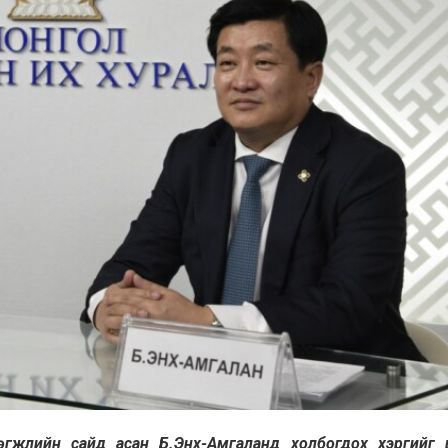
өгжлийн сайд асан Б.Энх-Амгаланд холбогдох хэргийг ш