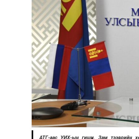
АТГ-аас УИХ-ын гишүүн, Зам тээврийн х