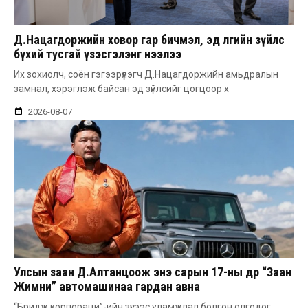
Д.Нацагдоржийн ховор гар бичмэл, эд өлгийн зүйлс
бүхий тусгай үзэсгэлэнг нээлээ
Их зохиолч, соён гэгээрүүлэгч Д.Нацагдоржийн амьдралын
замнал, хэрэглэж байсан эд зүйлсийг цогцоор х
2026-08-07
Улсын заан Д.Алтанцоож энэ сарын 17-ны өдөр “Заан
Жимни” автомашинаа гардан авна
“Бридж корпораци”-ийн зүгээс уламжлал болгон олгодог