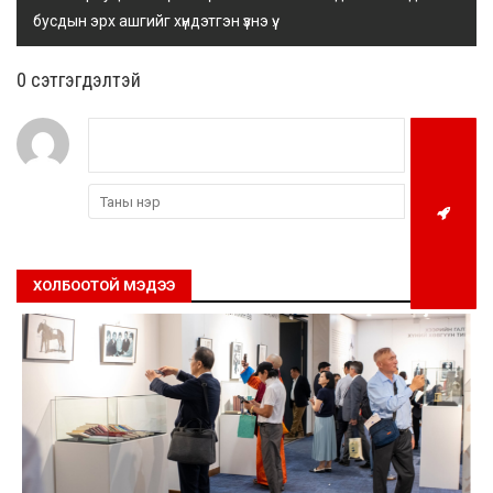
бусдын эрх ашгийг хүндэтгэн үзнэ үү.
0 cэтгэгдэлтэй
ХОЛБООТОЙ МЭДЭЭ