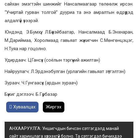
сайхан эмэгтэйн шинжийг Нансалмаагаар төлөөлж ирсэн.
“Учиртай гурван толгой” дууриа та энэ амралтын өдрүүдэд
алдалгүй үзээрэй.
Юндэнд Э.Бумхүү, Л.Бүүвэйбаатар, Нансалмаад Б.Энхнаран,
М.Дариймаа, Хоролмаад гавьяат жүжигчин С.Мөнгөнцэцэг,
Н.Туяа нар гоцолно.
Удирдаач: ЦГансүх (соёлын тэргүүний ажилтан)
Найруулагч: Л.Эрдэнэбулган (урлагийн гавьяат зүтгэлтэн)
Зураач: Ч.Гунгаасүх (ардын зураач)
Бүжиг дэглээч: Б.Гүрбазар
Хуваалцах
Жиргэх
АНХААРУУЛГА: Уншигчдын бичсэн сэтгэгдэлд манай
сайт хариуцлага хүлээхгүй болно. Та сэтгэгдэл бичихдээ