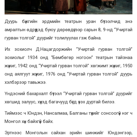
Дуурь бүжгийн эрдмийн театрын уран бүтээлчид энэ
амралтын өдрүүдэд буюу дөрөвдүгээр сарын 8, 9-нд “Учиртай
гурван толгой” дуурийг толилуулах гэж байна.
Их зохиолч Д.Нацагдоржийн “Учиртай гурван толгой”
зохиолыг 1934 онд “Бөмбөгөр ногоон” театрын тайзнаа
жүжиг, 1942 онд “Учиртай гурван толгой” хөгжимт жүжиг, 1950
онд аялгуут жүжиг, 1976 онд “Учиртай гурван толгой” дуурь
хэлбэрээр тавьжээ.
Үндэсний бахархалт бүтээл “Учиртай гурван толгой” дуурийг
хөгшид залуус, хүүхэд багачууд бүгд үзэх дуртай билээ.
Тиймээс ч Юндэн, Нансалмаа, Балганы түүхийг сонсоогүй нэг ч
Монгол хүн байхгүй байх.
Эртнээс Монголын сайхан эрийн шинжийг Юндэнгээр,