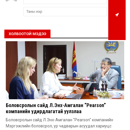
ХОЛБООТОЙ МЭДЭЭ
Боловсролын сайд Л.Энх-Амгалан “Pearson”
компанийн удирдлагатай уулзлаа
Боловсролын сайд Л.Энх-Амгалан "Pearson" компанийн
Мэргэжлийн боловсрол, ур чадварын асуудал хариуцс