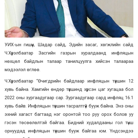
УИХ-ын гишүүн, Шадар сайд, Эдийн засаг, хөгжлийн сайд
Ч.Хүрэлбаатар Засгийн газрын хуралдаанд инфляцын
нөхцөл байдлын талаар танилцуулга хийсэн талаараа
мэдээлэл өглөө.
Ч.Хүрэлбаатар “Өчигдрийн байдлаар инфляцын түвшин 12
хувь байна. Хамгийн өндөр түвшинд хүрсэн цаг хугацаа бол
2022 оны зургаадугаар сар. Зургаадугаар сард инфляц 16.1
хувь байв. Инфляцын түвшин тасралтгүй бууж байна. Энэ оны
эхний хагаст багтаад нэг оронтой тоо руу орох болов уу
гэсэн төсөөлөлтэй байгаа. Бидний худалдааны гол түнш
орнуудад инфляцын түвшин бууж байгаа юм. Үндсэндээ