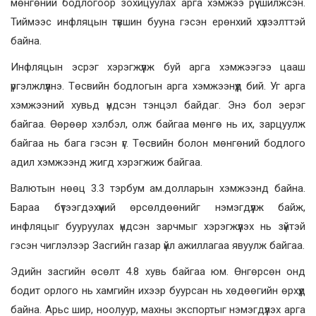
мөнгөний бодлогоор зохицуулах арга хэмжээ рүү шилжсэн.
Тиймээс инфляцын түвшин бууна гэсэн ерөнхий хүлээлттэй
байна.
Инфляцын эсрэг хэрэгжүүлж буй арга хэмжээгээ цааш
үргэлжлүүлнэ. Төсвийн бодлогын арга хэмжээнүүд бий. Уг арга
хэмжээний хувьд үндсэн тэнцэл байдаг. Энэ бол эерэг
байгаа. Өөрөөр хэлбэл, олж байгаа мөнгө нь их, зарцуулж
байгаа нь бага гэсэн үг. Төсвийн болон мөнгөний бодлого
адил хэмжээнд жигд хэрэгжиж байгаа.
Валютын нөөц 3.3 тэрбум ам.долларын хэмжээнд байна.
Бараа бүтээгдэхүүний өрсөлдөөнийг нэмэгдүүлж байж,
инфляцыг бууруулах үндсэн зарчмыг хэрэгжүүлэх нь зүйтэй
гэсэн чиглэлээр Засгийн газар үйл ажиллагаа явуулж байгаа.
Эдийн засгийн өсөлт 4.8 хувь байгаа юм. Өнгөрсөн онд
бодит орлого нь хамгийн ихээр буурсан нь хөдөөгийн өрхүүд
байна. Арьс шир, ноолуур, махны экспортыг нэмэгдүүлэх арга