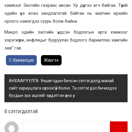
хэмжээг Засгийн газраас авсан. Үр дүнгээ өгч байгаа. Түүхий
эдийн үнэ өсөх хандлагатай байгаа нь малчин өрхийн
орлого нэмэгдэх суурь болж байна.
Макро эдийн засгийн үндсэн бодлогын арга хэмжээг
хэрэгжүүлж, инфляцыг бууруулах бодлого баримтлах хамгийн
зөв” гэв.
Хуваалцах
Жиргэх
АНХААРУУЛГА: Уншигчдын бичсэн сэтгэгдэлд манай
сайт хариуцлага хүлээхгүй болно. Та сэтгэгдэл бичихдээ
бусдын эрх ашгийг хүндэтгэн үзнэ үү.
0 cэтгэгдэлтэй