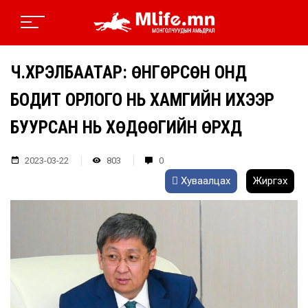
Ч.ХҮРЭЛБААТАР: ӨНГӨРСӨН ОНД
БОДИТ ОРЛОГО НЬ ХАМГИЙН ИХЭЭР
БУУРСАН НЬ ХӨДӨӨГИЙН ӨРХҮҮД
2023-03-22
803
0
Хуваалцах
Жиргэх