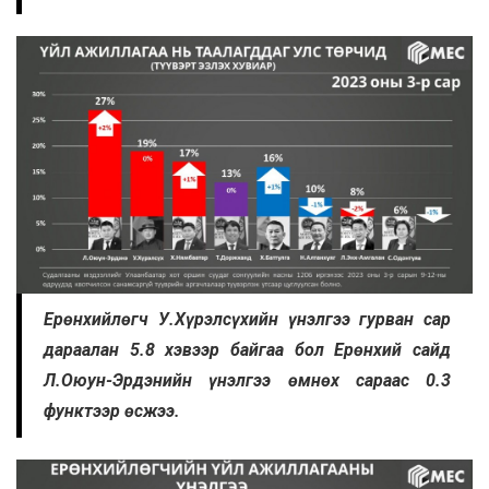
Ерөнхийлөгч У.Хүрэлсүхийн үнэлгээ гурван сар
дараалан 5.8 хэвээр байгаа бол Ерөнхий сайд
Л.Оюун-Эрдэнийн үнэлгээ өмнөх сараас 0.3
функтээр өсжээ.