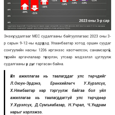
Энэхүү судалгааг MEC судалгааны байгууллагаас 2023 оны 3-
р сарын 9-12-ны өдрүүдэд Улаанбаатар хотод оршин суудаг
сонгуулийн насны 1206 иргэнээс квотчилсон, санамсаргүй,
түүврийн аргачлалаар түүвэрлэн, утсаар мэдээлэл цуглуулж
судалгааны үр дүнг гаргасан байна.
Үйл ажиллагаа нь таалагддаг улс төрчдийг
Л.Оюун-Эрдэнэ, Ерөнхийлөгч У.Хүрэлсүх,
Х.Нямбаатар нар тэргүүлж байгаа бол үйл
ажиллагаа нь таалагддаггүй улс төрчдөөр
У.Хүрэлсүх, Д.Сумъяабазар, Н.Учрал, Ч.Ундрам
нарыг нэрлэжээ.