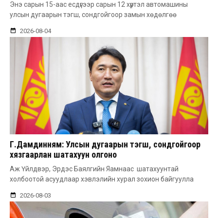
Энэ сарын 15-аас есдүгээр сарын 12 хүртэл автомашины
улсын дугаарын тэгш, сондгойгоор замын хөдөлгөө
2026-08-04
Г.Дамдинням: Улсын дугаарын тэгш, сондгойгоор
хязгаарлан шатахуун олгоно
Аж Үйлдвэр, Эрдэс Баялгийн Яамнаас шатахуунтай
холбоотой асуудлаар хэвлэлийн хурал зохион байгуулла
2026-08-03