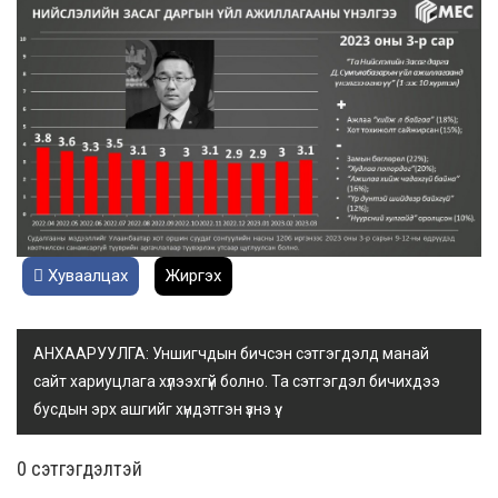
Хуваалцах
Жиргэх
АНХААРУУЛГА: Уншигчдын бичсэн сэтгэгдэлд манай
сайт хариуцлага хүлээхгүй болно. Та сэтгэгдэл бичихдээ
бусдын эрх ашгийг хүндэтгэн үзнэ үү.
0 cэтгэгдэлтэй