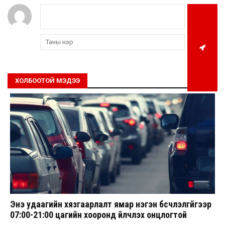
ХОЛБООТОЙ МЭДЭЭ
Энэ удаагийн хязгаарлалт ямар нэгэн бүсчлэлгүйгээр
07:00-21:00 цагийн хооронд үйлчлэх онцлогтой