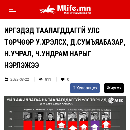
ИРГЭДЭД ТААЛАГДДАГГҮЙ УЛС
ТӨРЧӨӨР У.ХҮРЭЛСҮХ, Д.СУМЪЯАБАЗАР,
Н.УЧРАЛ, Ч.УНДРАМ НАРЫГ
НЭРЛЭЖЭЭ
2023-03-22
811
0
Хуваалцах
Жиргэх