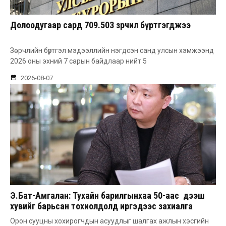
Долоодугаар сард 709.503 зөрчил бүртгэгджээ
Зөрчлийн бүртгэл мэдээллийн нэгдсэн санд улсын хэмжээнд
2026 оны эхний 7 сарын байдлаар нийт 5
2026-08-07
Э.Бат-Амгалан: Тухайн барилгынхаа 50-аас дээш
хувийг барьсан тохиолдолд иргэдээс захиалга
авдаг болгоно
Орон сууцны хохирогчдын асуудлыг шалгах ажлын хэсгийн