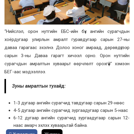
“Нийслэл, орон нутгийн ЕБС-ийн бүх ангийн сурагчдын
хоёрдугаар улирлын амралт гуравдугаар сарын 27-ны
даваа гарагаас эхэлнэ. Долоо хоног амраад, дөрөвдүгээр
сарын 3-ны Даваа гарагт хичээл орно. Орон нутгийн
сурагчдын амралтын хуваарьт өөрчлөлт орохгүй” хэмээн
БЕГ-аас мэдээллээ.
Зуны амралтын тухайд:
1-3 дугаар ангийн сурагчид тавдугаар сарын 29-нөөс
4-5 дугаар ангийн сурагчид зургаадугаар сарын 5-наас
6-12 дугаар ангийн сурагчид зургаадугаар сарын 12-
наас амарч эхлэх хуваарьтай байна.