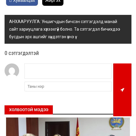
Хуваалцах
Жиргэх
АНХААРУУЛГА: Уншигчдын бичсэн сэтгэгдэлд манай
сайт хариуцлага хүлээхгүй болно. Та сэтгэгдэл бичихдээ
бусдын эрх ашгийг хүндэтгэн үзнэ үү.
0 cэтгэгдэлтэй
ХОЛБООТОЙ МЭДЭЭ