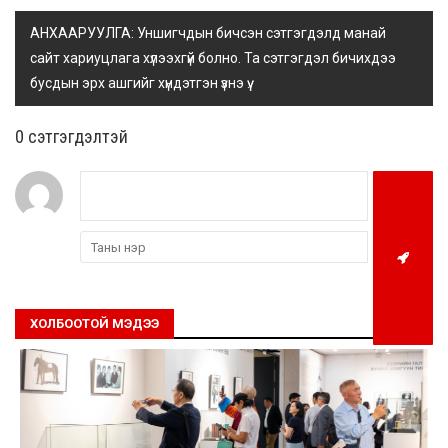
АНХААРУУЛГА: Уншигчдын бичсэн сэтгэгдэлд манай
сайт хариуцлага хүлээхгүй болно. Та сэтгэгдэл бичихдээ
бусдын эрх ашгийг хүндэтгэн үзнэ үү.
0 cэтгэгдэлтэй
ХОЛБООТОЙ МЭДЭЭ