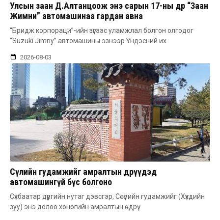
Улсын заан Д.Алтанцоож энэ сарын 17-ны өдөр “Заан
Жимни” автомашинаа гардан авна
“Бридж корпораци”-ийн зүгээс уламжлал болгон олгодог
“Suzuki Jimny” автомашины эзнээр Үндэсний их
2026-08-03
Сөүлийн гудамжийг амралтын өдрүүдэд
автомашингүй бүс болгоно
Сүхбаатар дүүргийн нутаг дэвсгэр, Сөүлийн гудамжийг (Хүүхдийн
зуу) энэ долоо хоногийн амралтын өдрүү