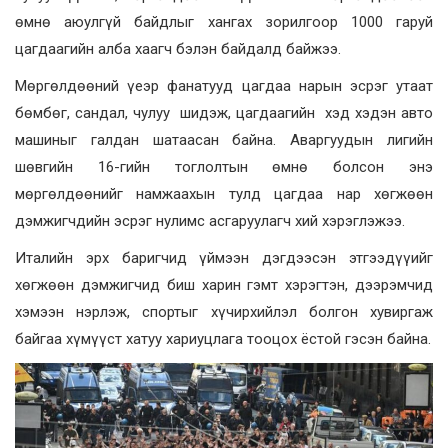
өмнө аюулгүй байдлыг хангах зорилгоор 1000 гаруй
цагдаагийн алба хаагч бэлэн байдалд байжээ.
Мөргөлдөөний үеэр фанатууд цагдаа нарын эсрэг утаат
бөмбөг, сандал, чулуу шидэж, цагдаагийн хэд хэдэн авто
машиныг галдан шатаасан байна. Аваргуудын лигийн
шөвгийн 16-гийн тоглолтын өмнө болсон энэ
мөргөлдөөнийг намжаахын тулд цагдаа нар хөгжөөн
дэмжигчдийн эсрэг нулимс асгаруулагч хий хэрэглэжээ.
Италийн эрх баригчид үймээн дэгдээсэн этгээдүүийг
хөгжөөн дэмжигчид биш харин гэмт хэрэгтэн, дээрэмчид
хэмээн нэрлэж, спортыг хүчирхийлэл болгон хувиргаж
байгаа хүмүүст хатуу хариуцлага тооцох ёстой гэсэн байна.