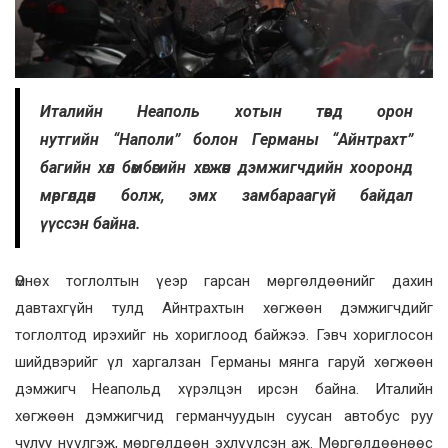
Италийн Неаполь хотын төвд орон
нутгийн “Наполи” болон Германы “Айнтрахт”
багийн хөл бөмбөгийн хөгжөөн дэмжигчдийн хооронд
мөргөлдөөн болж, эмх замбараагүй байдал
үүссэн байна.
Өмнөх тоглолтын үеэр гарсан мөргөлдөөнийг дахин
давтахгүйн тулд Айнтрахтын хөгжөөн дэмжигчдийг
тоглолтод ирэхийг нь хориглоод байжээ. Гэвч хориглосон
шийдвэрийг үл харгалзан Германы мянга гаруй хөгжөөн
дэмжигч Неапольд хүрэлцэн ирсэн байна. Италийн
хөгжөөн дэмжигчид германчуудын суусан автобус руу
чулуу нүүлгэж, мөргөлдөөн эхлүүлсэн аж. Мөргөлдөөнөөс