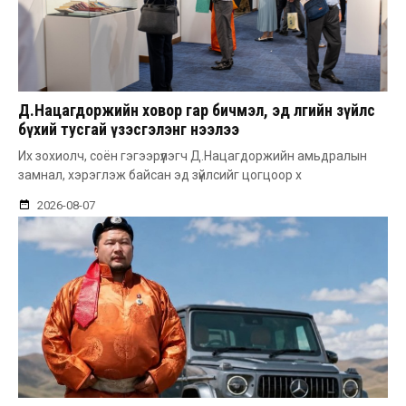
Д.Нацагдоржийн ховор гар бичмэл, эд өлгийн зүйлс
бүхий тусгай үзэсгэлэнг нээлээ
Их зохиолч, соён гэгээрүүлэгч Д.Нацагдоржийн амьдралын
замнал, хэрэглэж байсан эд зүйлсийг цогцоор х
2026-08-07