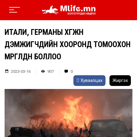
ИТАЛИ, ГЕРМАНЫ ХӨГЖӨӨН
ДЭМЖИГЧДИЙН ХООРОНД ТОМООХОН
МӨРГӨЛДӨӨН БОЛЛОО
2023-03-16
907
0
Хуваалцах
Жиргэх