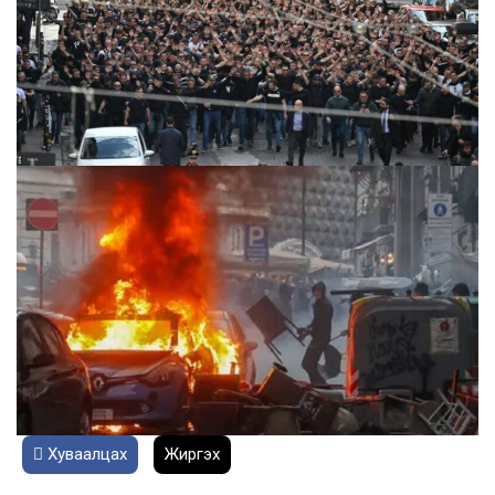
Хуваалцах
Жиргэх