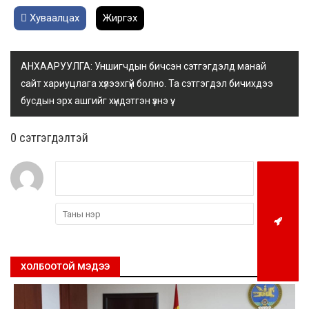
Хуваалцах
Жиргэх
АНХААРУУЛГА: Уншигчдын бичсэн сэтгэгдэлд манай
сайт хариуцлага хүлээхгүй болно. Та сэтгэгдэл бичихдээ
бусдын эрх ашгийг хүндэтгэн үзнэ үү.
0 cэтгэгдэлтэй
ХОЛБООТОЙ МЭДЭЭ