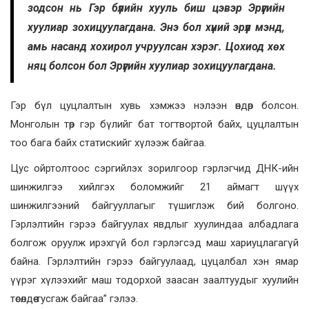
зодсон нь Гэр бүлийн хууль биш цэвэр Эрүүгийн
хуулиар зохицуулагдана. Энэ бол хүний эрүүл мэнд,
амь насанд хохирол учруулсан хэрэг. Цохиод хөх
няц болсон бол Эрүүгийн хуулиар зохицуулагдана.
Гэр бүл цуцлалтын хувь хэмжээ нэлээн өндөр болсон.
Монголын төр гэр бүлийг бат тогтвортой байх, цуцлалтын
тоо бага байх статискийг хүлээж байгаа.
Цус ойртолтоос сэргийлэх зорилгоор гэрлэгчид ДНК-ийн
шинжилгээ хийлгэх боломжийг 21 аймагт шүүх
шинжилгээний байгууллагыг түшиглэж бий болгоно.
Гэрлэлтийн гэрээ байгуулах явдлыг хуулиндаа албадлага
болгож оруулж ирэхгүй бол гэрлэгсэд маш хариуцлагагүй
байна. Гэрлэлтийн гэрээ байгуулаад, цуцалбал хэн ямар
үүрэг хүлээхийг маш тодорхой заасан заалтуудыг хуулийн
төсөлдөө тусгаж байгаа” гэлээ.