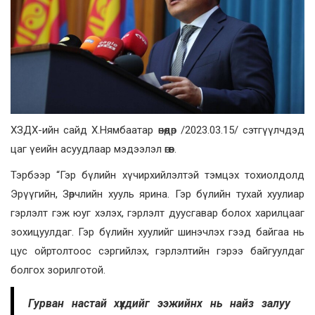
ХЗДХ-ийн сайд Х.Нямбаатар өнөөдөр /2023.03.15/ сэтгүүлчдэд
цаг үеийн асуудлаар мэдээлэл өгөв.
Тэрбээр “Гэр бүлийн хүчирхийлэлтэй тэмцэх тохиолдолд
Эрүүгийн, Зөрчлийн хууль ярина. Гэр бүлийн тухай хуулиар
гэрлэлт гэж юуг хэлэх, гэрлэлт дуусгавар болох харилцааг
зохицуулдаг. Гэр бүлийн хуулийг шинэчлэх гээд байгаа нь
цус ойртолтоос сэргийлэх, гэрлэлтийн гэрээ байгуулдаг
болгох зорилготой.
Гурван настай хүүхдийг ээжийнх нь найз залуу