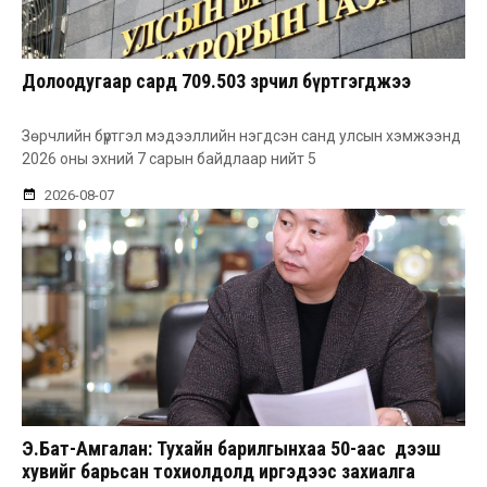
Долоодугаар сард 709.503 зөрчил бүртгэгджээ
Зөрчлийн бүртгэл мэдээллийн нэгдсэн санд улсын хэмжээнд
2026 оны эхний 7 сарын байдлаар нийт 5
2026-08-07
Э.Бат-Амгалан: Тухайн барилгынхаа 50-аас дээш
хувийг барьсан тохиолдолд иргэдээс захиалга