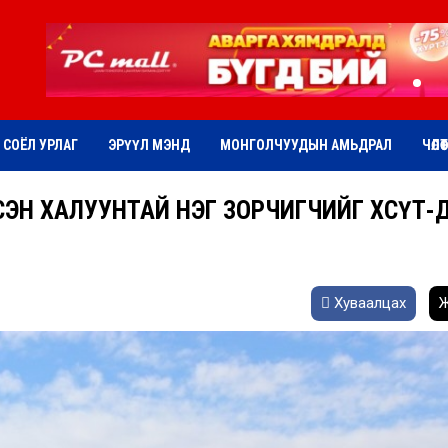
СОЁЛ УРЛАГ
ЭРҮҮЛ МЭНД
МОНГОЛЧУУДЫН АМЬДРАЛ
ЧӨЛӨ
СЭН ХАЛУУНТАЙ НЭГ ЗОРЧИГЧИЙГ ХӨСҮТ-
Хуваалцах
Ж