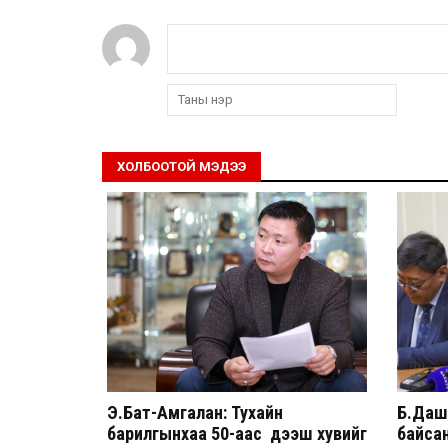
ХОЛБООТОЙ МЭДЭЭ
Э.Бат-Амгалан: Тухайн
Б.Дашп
барилгынхаа 50-аас дээш хувийг
байсан