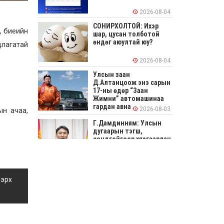
2026-08-04
СОНИРХОЛТОЙ: Ихэр
, биеийн
шар, цусан толботой
өндөг аюултай юу?
длагатай
2026-08-04
Улсын заан
Д.Алтанцоож энэ сарын
17-ны өдөр “Заан
Жимни” автомашинаа
гардан авна
2026-08-03
ын ачаа,
Г.Дамдинням: Улсын
дугаарын тэгш,
сондгойгоор хязгаарлан
шатахуун олгоно
2026-08-03
ОХУ шатахууны
 эрх
экспортын хоригоо 2027
оны нэгдүгээр сар
хүртэл сунгажээ
2026-07-31
Шинэ бүтцээр хичээлийн