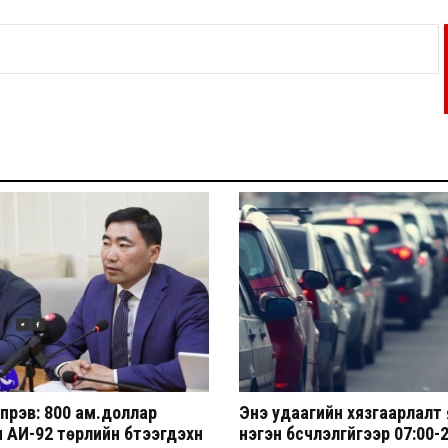
үрэв: 800 ам.доллар
Энэ удаагийн хязгаарлалт
 АИ-92 төрлийн бүтээгдэхүүн
нэгэн бүсчлэлгүйгээр 07:00-