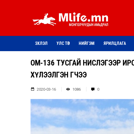
ЭХЛЭЛ
УЛС ТӨР
НИЙГЭМ
ЯРИЛЦЛАГА
ОМ-136 ТУСГАЙ НИСЛЭГЭЭР ИР
ХҮЛЭЭЛГЭН ӨГЧЭЭ
2020-03-16
1086
0