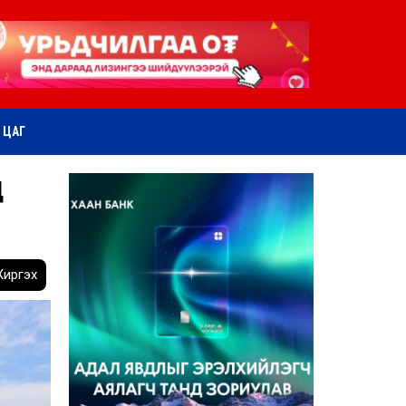
ӨТ ЦАГ
Д
иргэх