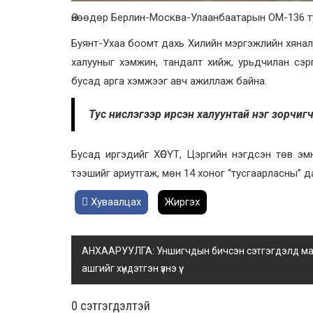
Өнөөдөр Берлин-Москва-Улаанбаатарын ОМ-136 ту
Буянт-Ухаа боомт дахь Хилийн мэргэжлийн хяна
халууныг хэмжин, тандалт хийж, урьдчилан сэр
бусад арга хэмжээг авч ажиллаж байна.
Тус нислэгээр ирсэн халуунтай нэг зорчиг
Бусад иргэдийг ХӨСҮТ, Цэргийн нэгдсэн төв эм
тээшийг ариутгаж, мөн 14 хоног “тусгаарласны” д
Хуваалцах
Жиргэх
АНХААРУУЛГА: Уншигчдын бичсэн сэтгэгдэлд манай
ашгийг хүндэтгэн үзнэ үү.
0 cэтгэгдэлтэй