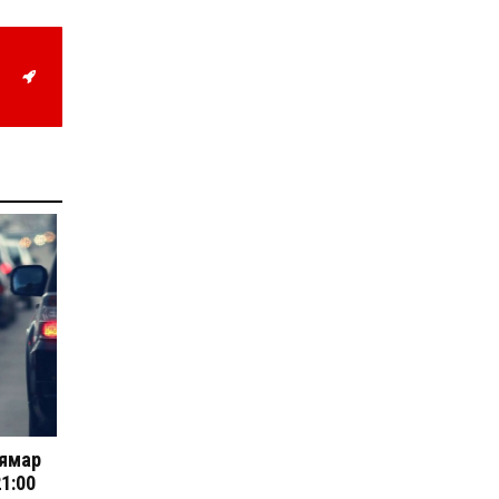
жил дөрвөн улиралтай
боллоо
2026-07-28
Нийслэлийн хэмжээнд
өнгөрсөн долоо хоногт
гал түймрийн 35
дуудлага бүртгэгджээ
2026-07-27
Оюу толгойн төслөөс
иргэддээ ноогдол ашиг
хүртээх ажлын хэсэг
байгуулжээ
2026-07-24
Сөүлийн гудамжийг
амралтын өдрүүдэд
автомашингүй бүс
болгоно
2026-07-24
Ховд аймагт
бүртгэгдсэн тарваган
 ямар
тахлын сэжигтэй
тохиолдол батлагджээ
21:00