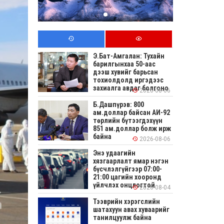
Э.Бат-Амгалан: Тухайн
барилгынхаа 50-аас
дээш хувийг барьсан
тохиолдолд иргэдээс
захиалга авдаг болгоно
2026-08-06
Б.Дашпүрэв: 800
ам.доллар байсан АИ-92
төрлийн бүтээгдэхүүн
851 ам.доллар болж ирж
байна
2026-08-06
Энэ удаагийн
хязгаарлалт ямар нэгэн
бүсчлэлгүйгээр 07:00-
21:00 цагийн хооронд
үйлчлэх онцлогтой
2026-08-04
Тээврийн хэрэгслийн
шатахуун авах хуваарийг
танилцуулж байна