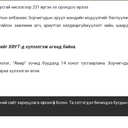
сгай нислэгээр 231 иргэн эх орондоо ирлээ.
лтын албанаас Зорчигчдын эрүүл мэндийн мэдүүлгийг бөглүүлж
гийлэх зөвлөмж өгч, ариутгал халдваргүйжүүлэлт хийн, шаар
чийг ХӨСҮТ-д хүлээлгэж өгөөд байна.
нэлэг, “Амар” зочид буудалд 14 хоног тусгаарлана. Зорчигчд
араа хүлээлгэн өгнө.
 сайт хариуцлага хүлээхгүй болно. Та сэтгэгдэл бичихдээ бусдын