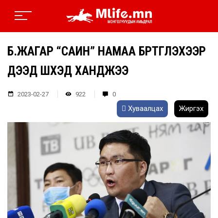
Б.ЖАГАР “САИН” НАМАА БҮРТГҮҮЛЭХЭЭР
ДЭЭД ШҮҮХЭД ХАНДЖЭЭ
2023-02-27
922
0
Хуваалцах
Жиргэх