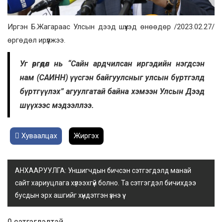
Иргэн Б.Жагараас Улсын дээд шүүхэд өнөөдөр /2023.02.27/
өргөдөл ирүүлжээ.
Уг өргөдөл нь “Сайн ардчилсан иргэдийн нэгдсэн
нам (САИНН) үүсгэн байгуулсныг улсын бүртгэлд
бүртгүүлэх” агуулгатай байна хэмээн Улсын Дээд
шүүхээс мэдээллээ.
Хуваалцах
Жиргэх
АНХААРУУЛГА: Уншигчдын бичсэн сэтгэгдэлд манай
сайт хариуцлага хүлээхгүй болно. Та сэтгэгдэл бичихдээ
бусдын эрх ашгийг хүндэтгэн үзнэ үү.
0 cэтгэгдэлтэй