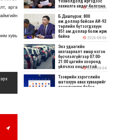
тохиолдолд иргэдээс
захиалга авдаг болгоно
лт, арга
2026-08-06
 аймгийн
Б.Дашпүрэв: 800
ам.доллар байсан АИ-92
.
төрлийн бүтээгдэхүүн
851 ам.доллар болж ирж
чим хувь
байна
2026-08-06
Энэ удаагийн
хязгаарлалт ямар нэгэн
бүсчлэлгүйгээр 07:00-
21:00 цагийн хооронд
үйлчлэх онцлогтой
2026-08-04
Тээврийн хэрэгслийн
 эрх
шатахуун авах хуваарийг
танилцуулж байна
2026-08-04
СОНИРХОЛТОЙ: Ихэр
шар, цусан толботой
өндөг аюултай юу?
2026-08-04
Улсын заан