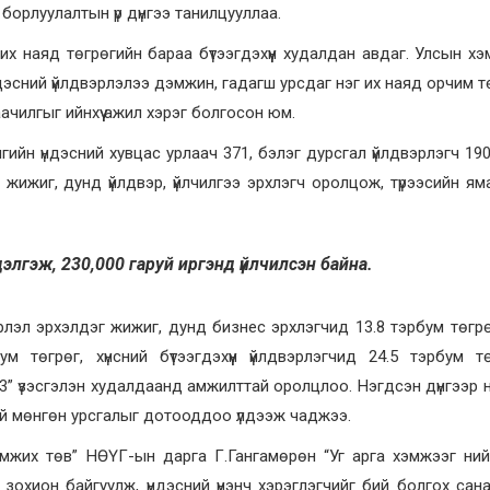
 борлуулалтын үр дүнгээ танилцууллаа.
х наяд төгрөгийн бараа бүтээгдэхүүн худалдан авдаг. Улсын х
ндэсний үйлдвэрлэлээ дэмжин, гадагш урсдаг нэг их наяд орчим т
чилгыг ийнхүү ажил хэрэг болгосон юм.
гийн үндэсний хувцас урлаач 371, бэлэг дурсгал үйлдвэрлэгч 190,
й жижиг, дунд үйлдвэр, үйлчилгээ эрхлэгч оролцож, түрээсийн ям
н дэлгэж, 230,000 гаруй иргэнд үйлчилсэн байна.
рлэл эрхэлдэг жижиг, дунд бизнес эрхлэгчид 13.8 тэрбум төгрө
бум төгрөг, хүнсний бүтээгдэхүүн үйлдвэрлэгчид 24.5 тэрбум т
” үзэсгэлэн худалдаанд амжилттай оролцлоо. Нэгдсэн дүнгээр н
ий мөнгөн урсгалыг дотооддоо үлдээж чаджээ.
дэмжих төв” НӨҮГ-ын дарга Г.Гангамөрөн “Уг арга хэмжээг ни
 зохион байгуулж, үндэсний үнэнч хэрэглэгчийг бий болгох сан