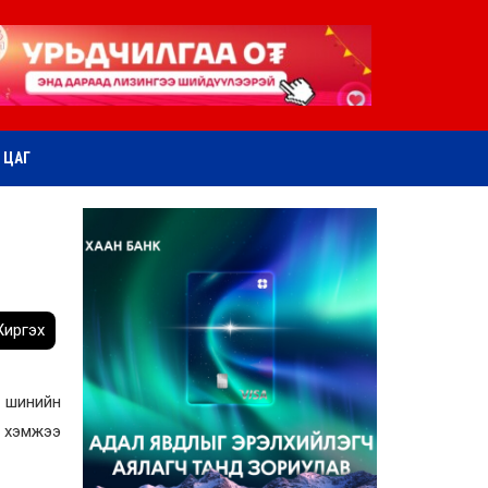
ӨТ ЦАГ
иргэх
р шинийн
а хэмжээ