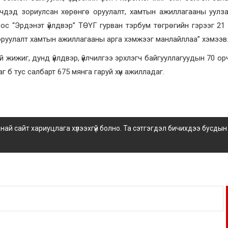
чдэд зориулсан хөрөнгө оруулалт, хамтын ажиллагааны уулза
ос “Эрдэнэт үйлдвэр” ТӨҮГ гурван тэрбум төгрөгийн гэрээг 21
оруулалт хамтын ажиллагааны арга хэмжээг манлайллаа” хэмээв
 жижиг, дунд үйлдвэр, үйлчилгээ эрхлэгч байгууллагуудын 70 ор
г б тус салбарт 675 мянга гаруй хүн ажилладаг.
 сайт хариуцлага хүлээхгүй болно. Та сэтгэгдэл бичихдээ бусдын