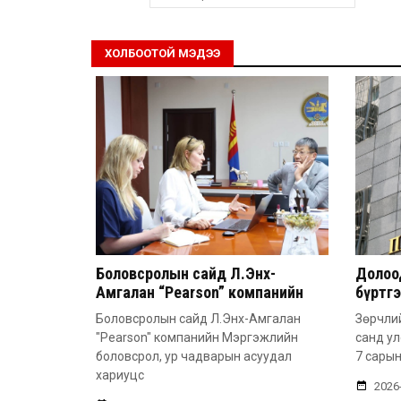
ХОЛБООТОЙ МЭДЭЭ
Боловсролын сайд Л.Энх-
Долоод
Амгалан “Pearson” компанийн
бүртг
удирдлагатай уулзлаа
Боловсролын сайд Л.Энх-Амгалан
Зөрчлий
"Pearson" компанийн Мэргэжлийн
санд у
боловсрол, ур чадварын асуудал
7 сарын
хариуцс
2026