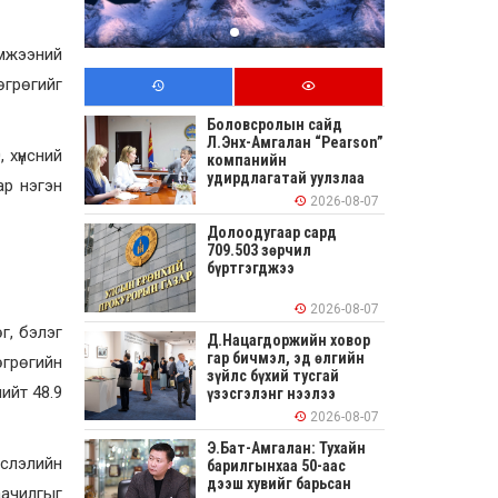
эмжээний
өгрөгийг
Боловсролын сайд
Л.Энх-Амгалан “Pearson”
 хүнсний
компанийн
удирдлагатай уулзлаа
ар нэгэн
2026-08-07
Долоодугаар сард
709.503 зөрчил
бүртгэгджээ
2026-08-07
г, бэлэг
Д.Нацагдоржийн ховор
гар бичмэл, эд өлгийн
өгрөгийн
зүйлс бүхий тусгай
ийт 48.9
үзэсгэлэнг нээлээ
2026-08-07
Э.Бат-Амгалан: Тухайн
йслэлийн
барилгынхаа 50-аас
дээш хувийг барьсан
аачилгыг