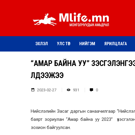
ЭХЛЭЛ
УЛС ТӨР
НИЙГЭМ
ЯРИЛЦЛАГА
“АМАР БАЙНА УУ” ҮЗЭСГЭЛЭНГ
ҮЛДЭЭЖЭЭ
2023-02-27
931
0
Нийслэлийн Засаг даргын санаачилгаар “Нийслэл
баярт зориулан “Амар байна уу 2023” үзэсгэл
зохион байгуулсан.