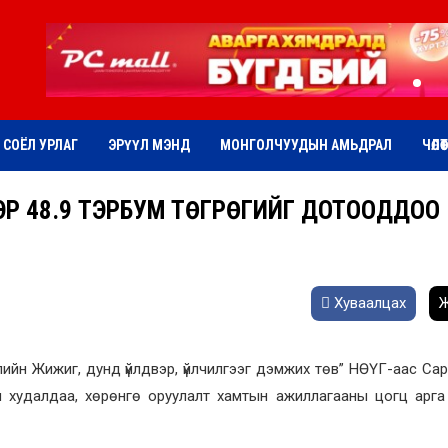
СОЁЛ УРЛАГ
ЭРҮҮЛ МЭНД
МОНГОЛЧУУДЫН АМЬДРАЛ
ЧӨЛӨ
ЭЭР 48.9 ТЭРБУМ ТӨГРӨГИЙГ ДОТООДДОО
Хуваалцах
Ж
ийн Жижиг, дунд үйлдвэр, үйлчилгээг дэмжих төв” НӨҮГ-аас Са
эн худалдаа, хөрөнгө оруулалт хамтын ажиллагааны цогц арг