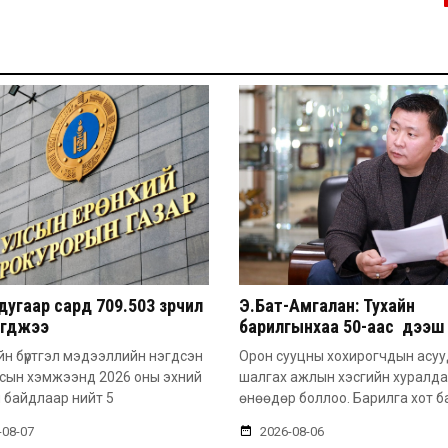
угаар сард 709.503 зөрчил
Э.Бат-Амгалан: Тухайн
эгджээ
барилгынхаа 50-аас дээш 
барьсан тохиолдолд иргэ
н бүртгэл мэдээллийн нэгдсэн
Орон сууцны хохирогчдын асу
захиалга авдаг болгоно
лсын хэмжээнд 2026 оны эхний
шалгах ажлын хэсгийн хуралд
 байдлаар нийт 5
өнөөдөр боллоо. Барилга хот б
-08-07
2026-08-06