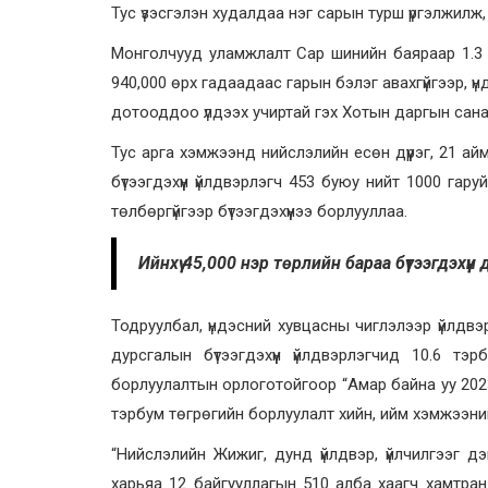
Тус үзэсгэлэн худалдаа нэг сарын турш үргэлжилж,
Монголчууд уламжлалт Сар шинийн баяраар 1.3 и
940,000 өрх гадаадаас гарын бэлэг авахгүйгээр, ү
дотооддоо үлдээх учиртай гэх Хотын даргын санаа
Тус арга хэмжээнд нийслэлийн есөн дүүрэг, 21 айм
бүтээгдэхүүн үйлдвэрлэгч 453 буюу нийт 1000 гару
төлбөргүйгээр бүтээгдэхүүнээ борлууллаа.
Ийнхүү 45,000 нэр төрлийн бараа бүтээгдэхүү
Тодруулбал, үндэсний хувцасны чиглэлээр үйлдвэ
дурсгалын бүтээгдэхүүн үйлдвэрлэгчид 10.6 тэр
борлуулалтын орлоготойгоор “Амар байна уу 2023
тэрбум төгрөгийн борлуулалт хийн, ийм хэмжээн
“Нийслэлийн Жижиг, дунд үйлдвэр, үйлчилгээг 
харьяа 12 байгууллагын 510 алба хаагч хамтран