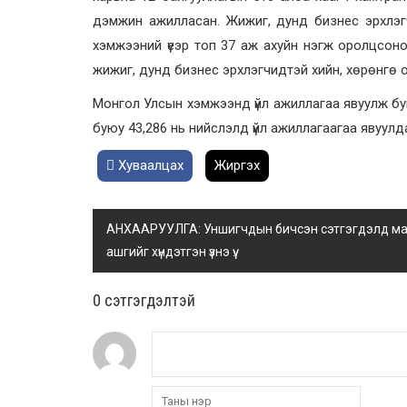
дэмжин ажилласан. Жижиг, дунд бизнес эрхлэг
хэмжээний үеэр топ 37 аж ахуйн нэгж оролцсоно
жижиг, дунд бизнес эрхлэгчидтэй хийн, хөрөнгө 
Монгол Улсын хэмжээнд үйл ажиллагаа явуулж буй
буюу 43,286 нь нийслэлд үйл ажиллагаагаа явуулда
Хуваалцах
Жиргэх
АНХААРУУЛГА: Уншигчдын бичсэн сэтгэгдэлд манай
ашгийг хүндэтгэн үзнэ үү.
0 cэтгэгдэлтэй