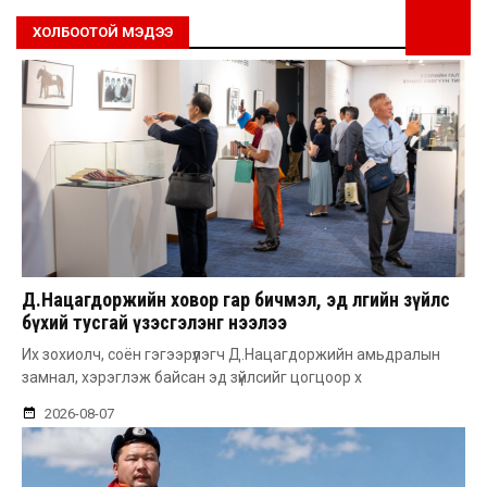
ХОЛБООТОЙ МЭДЭЭ
Д.Нацагдоржийн ховор гар бичмэл, эд өлгийн зүйлс
бүхий тусгай үзэсгэлэнг нээлээ
Их зохиолч, соён гэгээрүүлэгч Д.Нацагдоржийн амьдралын
замнал, хэрэглэж байсан эд зүйлсийг цогцоор х
2026-08-07