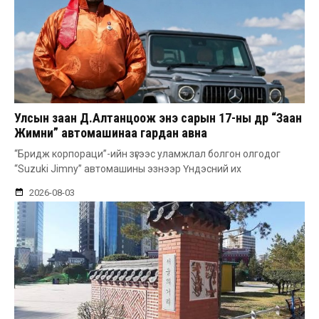
Улсын заан Д.Алтанцоож энэ сарын 17-ны өдөр “Заан
Жимни” автомашинаа гардан авна
“Бридж корпораци”-ийн зүгээс уламжлал болгон олгодог
“Suzuki Jimny” автомашины эзнээр Үндэсний их
2026-08-03