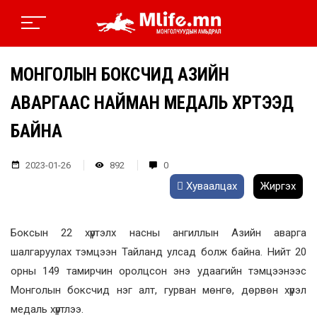
МОНГОЛЫН БОКСЧИД АЗИЙН
АВАРГААС НАЙМАН МЕДАЛЬ ХҮРТЭЭД
БАЙНА
2023-01-26
892
0
Хуваалцах
Жиргэх
Боксын 22 хүртэлх насны ангиллын Азийн аварга
шалгаруулах тэмцээн Тайланд улсад болж байна. Нийт 20
орны 149 тамирчин оролцсон энэ удаагийн тэмцээнээс
Монголын боксчид нэг алт, гурван мөнгө, дөрвөн хүрэл
медаль хүртлээ.