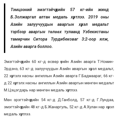
Тэмцээний эмэгтэйчүүдийн 57 кг-ийн жинд
Б.Золжаргал алтан медаль хүртлээ. 2019 оны
Азийн залуучуудын аваргын хүрэл медальт
тэрбээр аваргын төлөөх тулаанд Узбекистаны
тамирчин Ситора Турдибековаг 3:2-оор ялж,
Азийн аварга боллоо.
Эмэгтэйчүүдийн 60 кг-д өсвөр үеийн Азийн аварга Т.Номин-
Эрдэнэ, 63 кг-д залуучуудын Азийн аваргын хүрэл медальт,
22 хүртэлх насны ангиллын Азийн аварга Г.Бадмаараг, 66 кг-
д 22 хүртэлх насны ангиллын Азийн аваргын мөнгөн медальт
М.Цэцэгдарь нар мөнгөн медаль хүртлээ.
Мөн эрэгтэйчүүдийн 54 кг-д Д.Ганболд, 57 кг-д Г.Лундаа,
эмэгтэйчүүдийн 48 кг-д Б.Жанаргуль, 52 кг-д А.Хулан нар хүрэл
медаль хүртлээ.