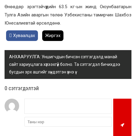
Өнөөдөр эрэгтэйчүүдийн 63.5 кг-ын жинд Оюунбаатарын
Тулга Азийн аваргын төлөө Узбекистаны тамирчин Шахбоз
Юнесалиевтай өрсөлдөнө.
Хуваалцах
Жиргэх
АНХААРУУЛГА: Уншигчдын бичсэн сэтгэгдэлд манай
сайт хариуцлага хүлээхгүй болно. Та сэтгэгдэл бичихдээ
бусдын эрх ашгийг хүндэтгэн үзнэ үү.
0 cэтгэгдэлтэй