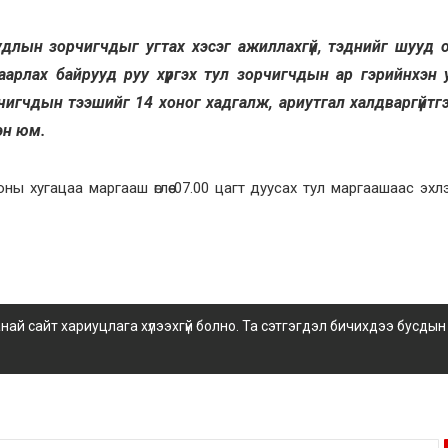
удлын зорчигчдыг угтах хэсэг ажиллахгүй, тэднийг шууд 
аарлах байрууд руу хүргэх тул зорчигчдын ар гэрийнхэн 
рчигчдын тээшийг 14 хоног хадгалж, ариутгал халдваргүйтг
сэн юм.
рионы хугацаа маргааш өглөө 07.00 цагт дуусах тул маргаашаас эхлэн 
.
 сайт хариуцлага хүлээхгүй болно. Та сэтгэгдэл бичихдээ бусдын