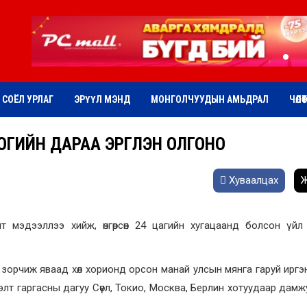
СОЁЛ УРЛАГ
ЭРҮҮЛ МЭНД
МОНГОЛЧУУДЫН АМЬДРАЛ
ЧӨЛӨ
ГИЙН ДАРАА ЭРГҮҮЛЭН ОЛГОНО
Хуваалцах
Ж
жит мэдээллээ хийж, өнгөрсөн 24 цагийн хугацаанд болсон үй
 зорчиж яваад хөл хорионд орсон манай улсын мянга гаруй иргэ
лт гаргасны дагуу Сөүл, Токио, Москва, Берлин хотуудаар дамж