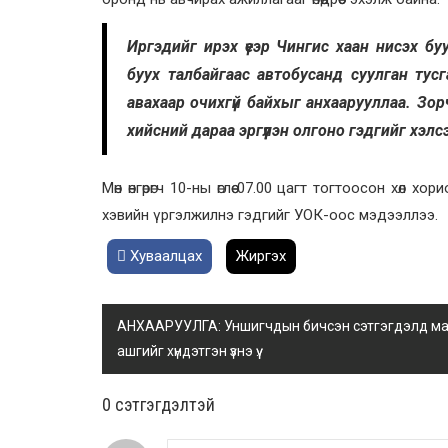
Иргэдийг ирэх үеэр Чингис хаан нисэх бу
буух талбайгаас автобусанд суулган тусг
авахаар очихгүй байхыг анхаарууллаа. Зо
хийсний дараа эргүүлэн олгоно гэдгийг хэл
Мөн өнгөрөгч 10-ны өглөө 07.00 цагт тогтоосон хөл хо
хэвийн үргэлжилнэ гэдгийг УОК-оос мэдээллээ
Хуваалцах
Жиргэх
АНХААРУУЛГА: Уншигчдын бичсэн сэтгэгдэлд манай
ашгийг хүндэтгэн үзнэ үү.
0 cэтгэгдэлтэй