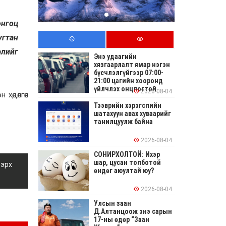
онгоц
угтан
элийг
Энэ удаагийн
хязгаарлалт ямар нэгэн
бүсчлэлгүйгээр 07:00-
21:00 цагийн хооронд
үйлчлэх онцлогтой
2026-08-04
хөдөлгөөн
Тээврийн хэрэгслийн
шатахуун авах хуваарийг
танилцуулж байна
2026-08-04
СОНИРХОЛТОЙ: Ихэр
шар, цусан толботой
 эрх
өндөг аюултай юу?
2026-08-04
Улсын заан
Д.Алтанцоож энэ сарын
17-ны өдөр “Заан