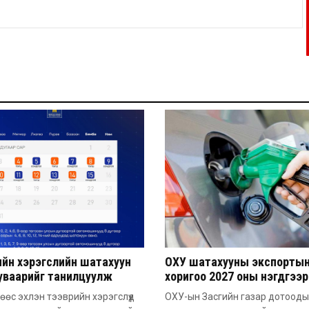
ийн хэрэгслийн шатахуун
ОХУ шатахууны экспорты
хуваарийг танилцуулж
хоригоо 2027 оны нэгдүгээр
хүртэл сунгажээ
өс эхлэн тээврийн хэрэгслүүд
ОХУ-ын Засгийн газар дотоод