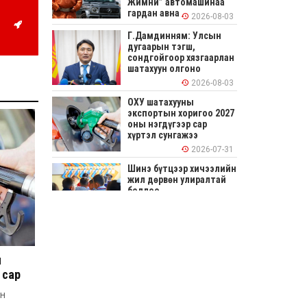
Жимни” автомашинаа
гардан авна
2026-08-03
Г.Дамдинням: Улсын
дугаарын тэгш,
сондгойгоор хязгаарлан
шатахуун олгоно
2026-08-03
ОХУ шатахууны
экспортын хоригоо 2027
оны нэгдүгээр сар
хүртэл сунгажээ
2026-07-31
Шинэ бүтцээр хичээлийн
жил дөрвөн улиралтай
боллоо
2026-07-28
Нийслэлийн хэмжээнд
өнгөрсөн долоо хоногт
гал түймрийн 35
н
дуудлага бүртгэгджээ
 сар
2026-07-27
ын
Оюу толгойн төслөөс