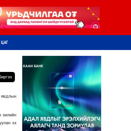
ӨТ ЦАГ
иргэх
л явдлын
н хилийн
уулан эх