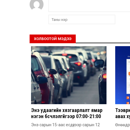
ХОЛБООТОЙ МЭДЭЭ
Энэ удаагийн хязгаарлалт ямар
Тээвр
нэгэн бүсчлэлгүйгээр 07:00-21:00
авах 
цагийн хооронд үйлчлэх
байна
Энэ сарын 15-аас есдүгээр сарын 12
Өнөөдрө
онцлогтой