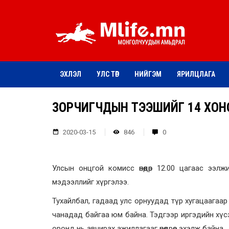
ЭХЛЭЛ
УЛС ТӨР
НИЙГЭМ
ЯРИЛЦЛАГА
ЗОРЧИГЧДЫН ТЭЭШИЙГ 14 ХОНО
2020-03-15
846
0
Улсын онцгой комисс өнөөдөр 12.00 цагаас ээл
мэдээллийг хүргэлээ.
Тухайлбал, гадаад улс орнуудад түр хугацаагаар
чанадад байгаа юм байна. Тэдгээр иргэдийн хүсэ
оронд нь авчирах ажиллагааг өнөөдрөөс эхэлж байна.