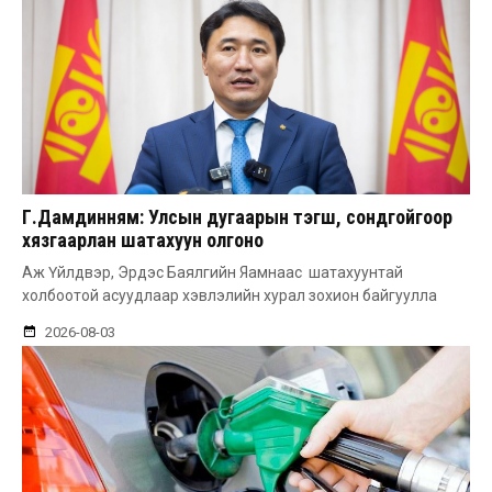
Г.Дамдинням: Улсын дугаарын тэгш, сондгойгоор
хязгаарлан шатахуун олгоно
Аж Үйлдвэр, Эрдэс Баялгийн Яамнаас шатахуунтай
холбоотой асуудлаар хэвлэлийн хурал зохион байгуулла
2026-08-03