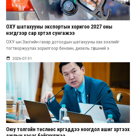
ОХУ шатахууны экспортын хоригоо 2027 оны
нэгдүгээр сар хүртэл сунгажээ
ОХУ-ын Засгийн газар дотоодын шатахууны зах зээлийг
тогтворжуулах зорилгоор бензин, дизель түлшний э
2026-07-31
Оюу толгойн төслөөс иргэддээ ноогдол ашиг хүртээх
ажлын хэсэг байгуулжээ