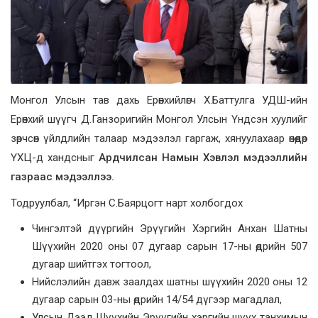
Монгол Улсын тав дахь Ерөнхийлөгч Х.Баттулга УДШ-ийн
Ерөнхий шүүгч Д.Ганзоригийн Монгол Улсын Үндсэн хуулийг
зөрчсөн үйлдлийн талаар мэдээлэл гаргаж, хянуулахаар өнөөдөр
ҮХЦ-д хандсныг
Ардчилсан
Намын Хэвлэл мэдээллийн
газраас мэдээллээ.
Тодруулбал, “Иргэн С.Баярцогт нарт холбогдох
Чингэлтэй дүүргийн Эрүүгийн Хэргийн Анхан Шатны
Шүүхийн 2020 оны 07 дугаар сарын 17-ны өдрийн 507
дугаар шийтгэх тогтоол,
Нийслэлийн давж заалдах шатны шүүхийн 2020 оны 12
дугаар сарын 03-ны өдрийн 14/54 дүгээр магадлал,
Улсын Дээд Шүүхийн Эрүүгийн хэргийн шүүх танхимын