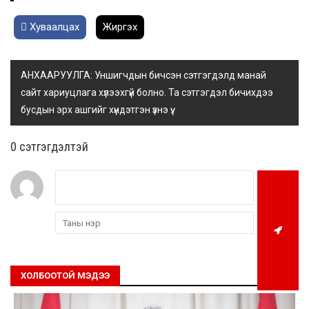
Хуваалцах
Жиргэх
АНХААРУУЛГА: Уншигчдын бичсэн сэтгэгдэлд манай
сайт хариуцлага хүлээхгүй болно. Та сэтгэгдэл бичихдээ
бусдын эрх ашгийг хүндэтгэн үзнэ үү.
0 cэтгэгдэлтэй
ХОЛБООТОЙ МЭДЭЭ