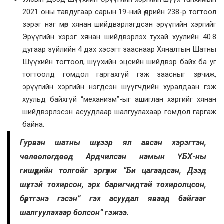
2021 оны тавдугаар сарын 19-ний өдрийн 238-р тогтоол
зэрэг нэг мөр хянан шийдвэрлэгдсэн эрүүгийн хэргийг
Эрүүгийн хэрэг хянан шийдвэрлэх тухай хуулийн 40.8
дугаар зүйлийн 4 дэх хэсэгт зааснаар Хяналтын Шатны
Шүүхийн тогтоол, шүүхийн эцсийн шийдвэр байх ба уг
тогтоолд гомдол гаргахгүй гэж заасныг зөрчиж,
эрүүгийн хэргийн нэгдсэн шүүгчдийн хуралдаан гэж
хуульд байхгүй “механизм”-ыг ашиглан хэргийг хянан
шийдвэрлэсэн асуудлаар шалгуулахаар гомдол гаргаж
байна.
Гурван шатны шүүхээр ял авсан хэрэгтэн,
чөлөөлөгдөөд Ардчилсан намын ҮБХ-ны
гишүүдийн толгойг эргүүлж “Би цагаадсан, Дээд
шүүхтэй тохирсон, эрх баригчидтай тохиролцсон,
бүртгэнэ гэсэн” гэх асуудал яваад байгааг
шалгуулахаар болсон” гэжээ.