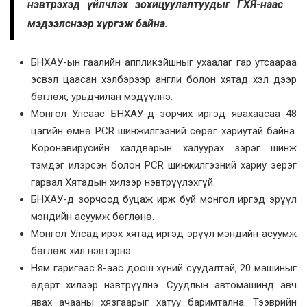
нэвтрэхэд үйлчлэх зохицуулалтуудыг ГХЯ-наас
мэдээлснээр хүргэж байна.
БНХАУ-ын гаалийн аппликэйшныг ухаалаг гар утсаараа
эсвэл цаасан хэлбэрээр англи болон хятад хэл дээр
бөглөж, урьдчилан мэдүүлнэ.
Монгол Улсаас БНХАУ-д зорчих иргэд явахаасаа 48
цагийн өмнө PCR шинжилгээний сөрөг хариутай байна.
Коронавирусийн халдварын халуурах зэрэг шинж
тэмдэг илэрсэн болон PCR шинжилгээний хариу эерэг
гарвал Хятадын хилээр нэвтрүүлэхгүй.
БНХАУ-д зорчоод буцаж ирж буй монгол иргэд эрүүл
мэндийн асуумж бөглөнө.
Монгол Улсад ирэх хятад иргэд эрүүл мэндийн асуумж
бөглөж хил нэвтэрнэ.
Ням гаригаас 8-аас доош хүний суудалтай, 20 машиныг
өдөрт хилээр нэвтрүүлнэ. Суудлын автомашинд авч
явах ачааны хязгаарыг хатуу баримтална. Тээврийн