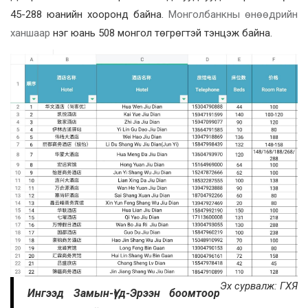
45-288 юанийн хооронд байна.
Монголбанкны өнөөдрийн
ханшаар
нэг юань 508 монгол төгрөгтэй тэнцэж байна.
Эх сурвалж: ГХЯ
Ингээд Замын-Үүд-Эрээн боомтоор