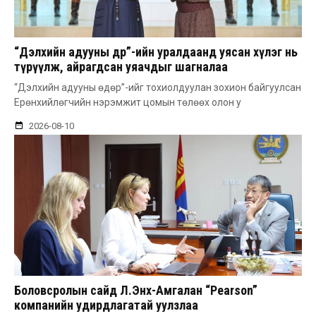
“Дэлхийн адууны өдөр”-ийн уралдаанд уясан хүлэг нь
түрүүлж, айрагдсан уяачдыг шагналаа
“Дэлхийн адууны өдөр”-ийг тохиолдуулан зохион байгуулсан
Ерөнхийлөгчийн нэрэмжит цомын төлөөх олон у
2026-08-10
Боловсролын сайд Л.Энх-Амгалан “Pearson”
компанийн удирдлагатай уулзлаа