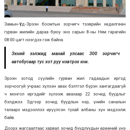
Замын-Үүд-Эрээн боомтын зорчигч тээврийн хөдөлгөөн
гурван жилийн дараа буюу энэ сарын 8-ны Ням гарагийн
08:00 цагт нээгдэх гэж байна.
Эхний ээлжид манай улсаас 300 зорчигч
автобусаар тус хот руу нэвтрэх юм.
Эрээн хотод сүүлийн гурван жил гадаадын иргэд
зорчоогүй учраас хүлээн авах бэлтгэл бүрэн хангагдаагүй
ч монгол иргэдийг хүлээж авахаар 22 зочид буудлыг
бэлджээ. Эдгээр зочид буудлын нэр, үнийн саналын
талаарх мэдээллээ ирүүлсэн тухай албаны хүн мэдээлж
байв.
Доорх жагсаалтаас харвал зочид буудлуудын өрөөний үнэ