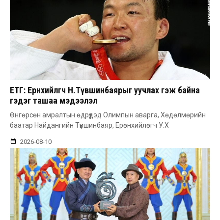
ЕТГ: Ерөнхийлөгч Н.Түвшинбаярыг уучлах гэж байна
гэдэг ташаа мэдээлэл
Өнгөрсөн амралтын өдрүүдэд Олимпын аварга, Хөдөлмөрийн
баатар Найдангийн Түвшинбаяр, Ерөнхийлөгч У.Х
2026-08-10