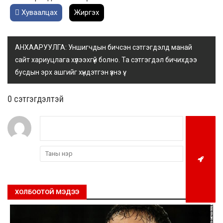
Хуваалцах
Жиргэх
АНХААРУУЛГА: Уншигчдын бичсэн сэтгэгдэлд манай
сайт хариуцлага хүлээхгүй болно. Та сэтгэгдэл бичихдээ
бусдын эрх ашгийг хүндэтгэн үзнэ үү.
0 cэтгэгдэлтэй
ХОЛБООТОЙ МЭДЭЭ