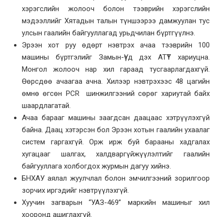
хэрэгслийн жолооч болон тээврийн хэрэгслийн
мэдээллийг Хятадын талын түншээрээ дамжуулан тус
улсын гаалийн байгууллагад урьдчилан бүртгүүлнэ.
Эрээн хот руу өдөрт нэвтрэх ачаа тээврийн 100
машины бүртгэлийг Замын-Үүд дэх АТҮТ хариуцна.
Монгол жолооч нар хил гараад тусгаарлагдахгүй.
Өөрсдөө ачаагаа ачна. Хилээр нэвтрэхээс 48 цагийн
өмнө өгсөн PCR шинжилгээний сөрөг хариутай байх
шаардлагатай.
Ачаа барааг машины заагдсан даацаас хэтрүүлэхгүй
байна. Даац хэтэрсэн бол Эрээн хотын гаалийн ухаалаг
систем гаргахгүй. Орж ирж буй барааны хадгалах
хугацааг шалгах, халдваргүйжүүлэлтийг гаалийн
байгууллага холбогдох журмын дагуу хийнэ.
БНХАУ аялал жуулчлал болон эмчилгээний зорилгоор
зорчих иргэдийг нэвтрүүлэхгүй.
Хуучин загварын “УАЗ-469” маркийн машиныг хил
хооронд ашиглахгүй.