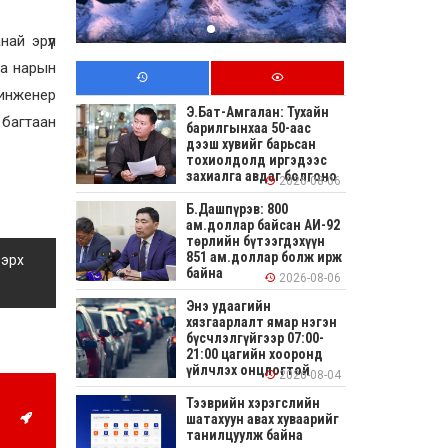
ай эрүүл
га нарын
 инженер
Э.Бат-Амгалан: Тухайн
 багтаан
барилгынхаа 50-аас
дээш хувийг барьсан
тохиолдолд иргэдээс
захиалга авдаг болгоно
2026-08-06
Б.Дашпүрэв: 800
ам.доллар байсан АИ-92
төрлийн бүтээгдэхүүн
851 ам.доллар болж ирж
 эрх
байна
2026-08-06
Энэ удаагийн
хязгаарлалт ямар нэгэн
бүсчлэлгүйгээр 07:00-
21:00 цагийн хооронд
үйлчлэх онцлогтой
2026-08-04
Тээврийн хэрэгслийн
шатахуун авах хуваарийг
танилцуулж байна