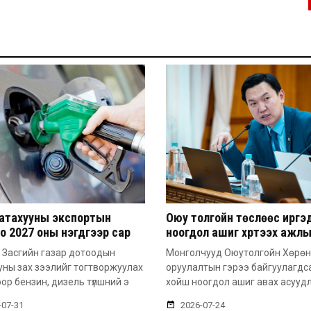
атахууны экспортын
Оюу толгойн төслөөс иргэ
о 2027 оны нэгдүгээр сар
ноогдол ашиг хүртээх ажл
 сунгажээ
хэсэг байгуулжээ
 Засгийн газар дотоодын
Монголчууд Оюутолгойн Хөрөн
уны зах зээлийг тогтворжуулах
оруулалтын гэрээ байгуулагдс
ор бензин, дизель түлшний э
хойш ноогдол ашиг авах асууд
-07-31
2026-07-24