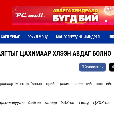
СОЁЛ УРЛАГ
ЭРҮҮЛ МЭНД
МОНГОЛЧУУДЫН АМЬДРАЛ
ЧӨЛӨ
МАЯГТЫГ ЦАХИМААР ХҮЛЭЭН АВДАГ БОЛНО
Хуваалцах
Ж
лдаанаар Монгол Улсын төрийн цахим шилжилтийн өнөөгийн 
.
г цахимжуулж байгаа талаар
УИХ-ын гишүүн, ЦХХХ-ны 