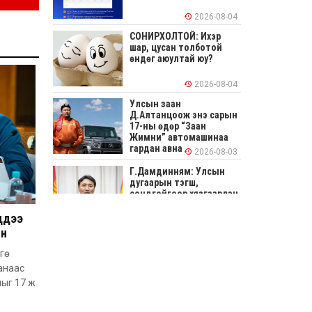
2026-08-04
СОНИРХОЛТОЙ: Ихэр
шар, цусан толботой
өндөг аюултай юу?
2026-08-04
Улсын заан
Д.Алтанцоож энэ сарын
17-ны өдөр “Заан
Жимни” автомашинаа
гардан авна
2026-08-03
Г.Дамдинням: Улсын
дугаарын тэгш,
сондгойгоор хязгаарлан
шатахуун олгоно
ддээ
2026-08-03
ын
ОХУ шатахууны
экспортын хоригоо 2027
гө
оны нэгдүгээр сар
анаас
хүртэл сунгажээ
лыг 17 ж
2026-07-31
Шинэ бүтцээр хичээлийн