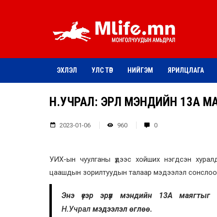
ЭХЛЭЛ
УЛС ТӨР
НИЙГЭМ
ЯРИЛЦЛАГА
Н.УЧРАЛ: ЭРҮҮЛ МЭНДИЙН 13А 
2023-01-06
960
0
УИХ-ын чуулганы үдээс хойших нэгдсэн хура
цаашдын зорилтуудын талаар мэдээлэл сонслоо
Энэ үеэр эрүүл мэндийн 13А маягты
Н.Учрал
мэдээлэл өглөө.