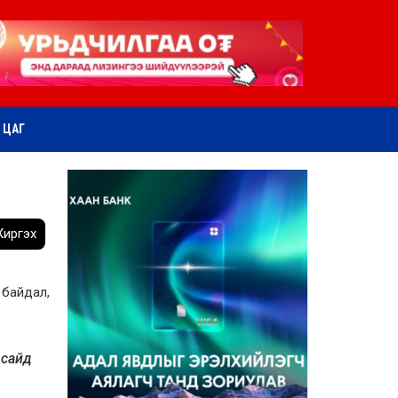
ӨТ ЦАГ
иргэх
байдал,
сайд