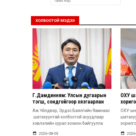
ХОЛБООТОЙ МЭДЭЭ
Г.Дамдинням: Улсын дугаарын
ОХУ ш
тэгш, сондгойгоор хязгаарлан
хориго
шатахуун олгоно
хүртэл
Аж Үйлдвэр, Эрдэс Баялгийн Яамнаас
ОХУ-ын
шатахуунтай холбоотой асуудлаар
шатаху
хэвлэлийн хурал зохион байгуулла
зорилго
2026-08-03
2026