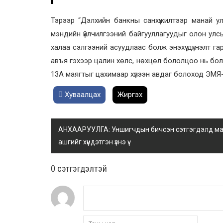
Тэрээр “Дэлхийн банкны санхүүжилтээр манай ул
мэндийн үйлчилгээний байгууллагуудыг олон улсы
халаа сэлгээний асуудлаас болж энэхүү дүгнэлт 
авъя гэхээр цалин хөлс, нөхцөл бололцоо нь бол
13А маягтыг цахимаар хүлээн авдаг болоход ЭМЯ-нд
Хуваалцах
Жиргэх
АНХААРУУЛГА: Уншигчдын бичсэн сэтгэгдэлд манай
ашгийг хүндэтгэн үзнэ үү.
0 cэтгэгдэлтэй