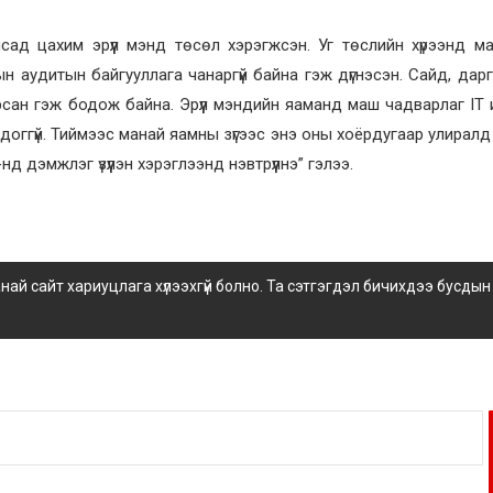
сад цахим эрүүл мэнд төсөл хэрэгжсэн. Уг төслийн хүрээнд ман
н аудитын байгууллага чанаргүй байна гэж дүгнэсэн. Сайд, дар
гарсан гэж бодож байна. Эрүүл мэндийн яаманд маш чадварлаг IT
доггүй. Тиймээс манай яамны зүгээс энэ оны хоёрдугаар улиралд
 дэмжлэг үзүүлэн хэрэглээнд нэвтрүүлнэ” гэлээ.
 сайт хариуцлага хүлээхгүй болно. Та сэтгэгдэл бичихдээ бусдын