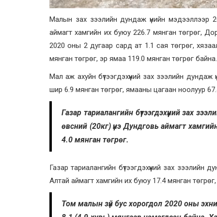
Малын зах зээлийн дундаж үнийн мэдээллээр 2
аймагт хамгийн их буюу 226.7 мянган төгрөг, До
2020 оны 2 дугаар сард ат 1.1 сая төгрөг, хязаал
мянган төгрөг, эр ямаа 119.0 мянган төгрөг байна.
Мал аж ахуйн бүтээгдэхүүний зах зээлийн дундаж
шир 6.9 мянган төгрөг, ямааны цагаан ноолуур 67.
Газар тариалангийн бүтээгдэхүүний зах зэ
өвсний (20кг) үнэ Дундговь аймагт хамгий
4.0 мянган төгрөг.
Газар тариалангийн бүтээгдэхүүний зах зээлийн д
Алтай аймагт хамгийн их буюу 17.4 мянган төгрөг,
Том малын зүй бус хорогдол 2020 оны эхн