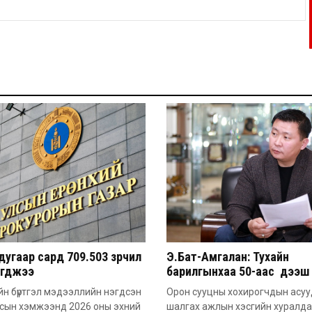
угаар сард 709.503 зөрчил
Э.Бат-Амгалан: Тухайн
эгджээ
барилгынхаа 50-аас дээш 
барьсан тохиолдолд иргэ
н бүртгэл мэдээллийн нэгдсэн
Орон сууцны хохирогчдын асу
захиалга авдаг болгоно
лсын хэмжээнд 2026 оны эхний
шалгах ажлын хэсгийн хуралд