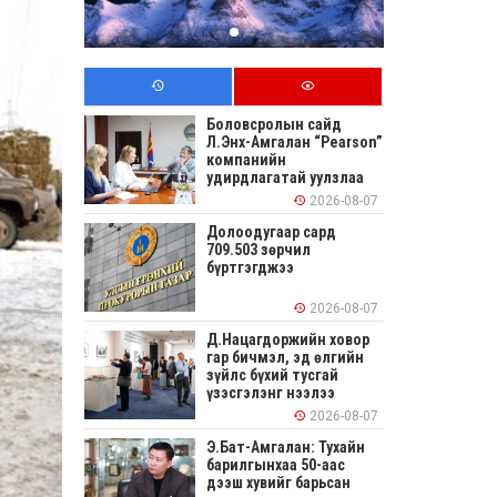
Боловсролын сайд
Л.Энх-Амгалан “Pearson”
компанийн
удирдлагатай уулзлаа
2026-08-07
Долоодугаар сард
709.503 зөрчил
бүртгэгджээ
2026-08-07
Д.Нацагдоржийн ховор
гар бичмэл, эд өлгийн
зүйлс бүхий тусгай
үзэсгэлэнг нээлээ
2026-08-07
Э.Бат-Амгалан: Тухайн
барилгынхаа 50-аас
дээш хувийг барьсан