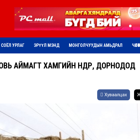
СОЁЛ УРЛАГ
ЭРҮҮЛ МЭНД
МОНГОЛЧУУДЫН АМЬДРАЛ
ЧӨЛӨ
ОВЬ АЙМАГТ ХАМГИЙН ӨНДӨР, ДОРНОДОД
Хуваалцах
Ж