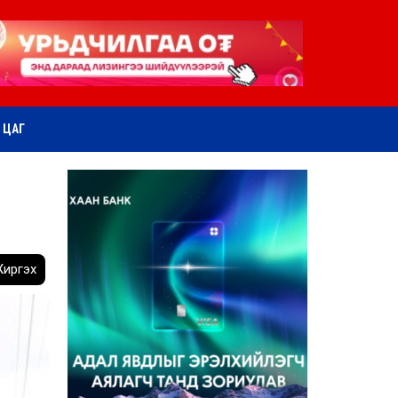
ӨТ ЦАГ
иргэх