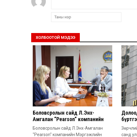
ХОЛБООТОЙ МЭДЭЭ
Боловсролын сайд Л.Энх-
Долоод
Амгалан “Pearson” компанийн
бүртг
удирдлагатай уулзлаа
Боловсролын сайд Л.Энх-Амгалан
Зөрчлий
"Pearson" компанийн Мэргэжлийн
санд у