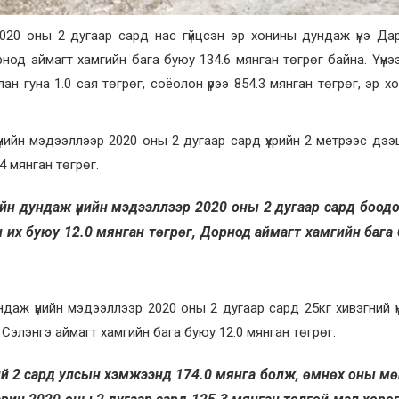
020 оны 2 дугаар сард нас гүйцсэн эр хонины дундаж үнэ Да
рнод аймагт хамгийн бага буюу 134.6 мянган төгрөг байна. Үүнэ
ан гуна 1.0 сая төгрөг, соёолон үрээ 854.3 мянган төгрөг, эр хо
 үнийн мэдээллээр 2020 оны 2 дугаар сард үхрийн 2 метрээс дээ
4 мянган төгрөг.
элийн дундаж үнийн мэдээллээр 2020 оны 2 дугаар сард боод
н их буюу 12.0 мянган төгрөг, Дорнод аймагт хамгийн бага
ундаж үнийн мэдээллээр 2020 оны 2 дугаар сард 25кг хивэгний ү
 Сэлэнгэ аймагт хамгийн бага буюу 12.0 мянган төгрөг.
ий 2 сард улсын хэмжээнд 174.0 мянга болж, өмнөх оны мөн