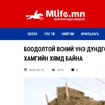
ЭХЛЭЛ
УЛС ТӨР
НИЙГЭМ
ЯРИЛЦЛАГА
БООДОЛТОЙ ӨВСНИЙ ҮНЭ ДУНДГ
ХАМГИЙН ХЯМД БАЙНА
2020-03-13
1074
0