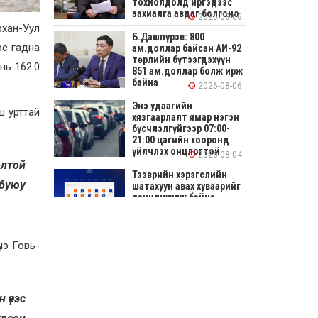
тохиолдолд иргэдээс
захиалга авдаг болгоно
2026-08-06
рхан-Уул
Б.Дашпүрэв: 800
эс гадна
ам.доллар байсан АИ-92
төрлийн бүтээгдэхүүн
нь 162.0
851 ам.доллар болж ирж
байна
2026-08-06
Энэ удаагийн
ш урттай
хязгаарлалт ямар нэгэн
бүсчлэлгүйгээр 07:00-
21:00 цагийн хооронд
үйлчлэх онцлогтой
2026-08-04
олтой
Тээврийн хэрэгслийн
 буюу
шатахуун авах хуваарийг
танилцуулж байна
2026-08-04
СОНИРХОЛТОЙ: Ихэр
нэ Говь-
шар, цусан толботой
өндөг аюултай юу?
2026-08-04
 үеэс
Улсын заан