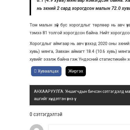
8.1 (4.9 хувь) мянгаар нэмэгдсэн байна. 
нь эхний 2 сард хорогдсон малын 72.0 хув
Том малын зүй бус хорогдлыг төрлөөр нь авч үзвэл
тэмээ 81 толгой хорогдсон байна. Нийт хорогдсон
Хорогдлыг аймгаар нь авч үзэхэд 2020 оны эхний 2
хувь) мянга, Завхан аймагт 18.4 (10.6 хувь) мя
хувийг эзэлж байна гэж Үндэсний статистикийн 
Хуваалцах
Жиргэх
АНХААРУУЛГА: Уншигчдын бичсэн сэтгэгдэлд манай
ашгийг хүндэтгэн үзнэ үү.
0 cэтгэгдэлтэй