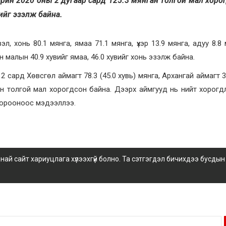
Харин 2020 оны 2 дугаар сард 125.3 мянган толгой мал хоро
ийг эзэлж байна.
, хонь 80.1 мянга, ямаа 71.1 мянга, үхэр 13.9 мянга, адуу 8.8 
 малын 40.9 хувийг ямаа, 46.0 хувийг хонь эзэлж байна.
 сард Хөвсгөл аймагт 78.3 (45.0 хувь) мянга, Архангай аймагт 38
нган толгой мал хорогдсон байна. Дээрх аймгууд нь нийт хорогд
хорооноос мэдээллээ.
 сайт хариуцлага хүлээхгүй болно. Та сэтгэгдэл бичихдээ бусдын