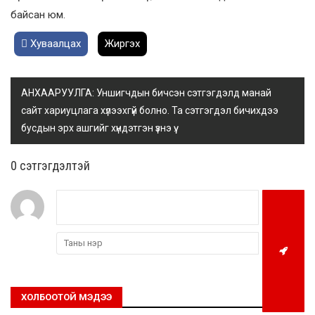
байсан юм.
Хуваалцах
Жиргэх
АНХААРУУЛГА: Уншигчдын бичсэн сэтгэгдэлд манай
сайт хариуцлага хүлээхгүй болно. Та сэтгэгдэл бичихдээ
бусдын эрх ашгийг хүндэтгэн үзнэ үү.
0 cэтгэгдэлтэй
ХОЛБООТОЙ МЭДЭЭ