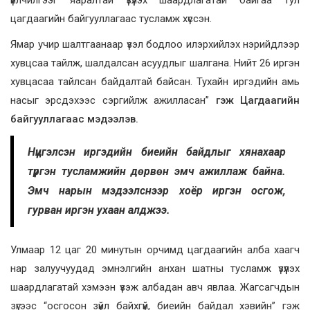
цагдаагийн байгууллагаас тусламж хүссэн.
Ямар учир шалтгаанаар үзэл бодлоо илэрхийлэх нэрийдлээр
хувцсаа тайлж, шалдалсан асуудлыг шалгана. Нийт 26 иргэн
хувцасаа тайлсан байдалтай байсан. Тухайн иргэдийн амь
насыг эрсдэхээс сэргийлж ажилласан”
гэж Цагдаагийн
байгууллагаас мэдээлэв.
Нүцгэлсэн иргэдийн биеийн байдлыг хянахаар
түргэн тусламжийн дөрвөн эмч ажиллаж байна.
Эмч нарын мэдээлснээр хоёр иргэн осгож,
гурван иргэн ухаан алджээ.
Улмаар 12 цаг 20 минутын орчимд цагдаагийн алба хаагч
нар залуучуудад эмнэлгийн анхан шатны тусламж үзүүлэх
шаардлагатай хэмээн үзэж албадан авч явлаа. Жагсагчдын
зүгээс “осгосон зүйл байхгүй, биеийн байдал хэвийн” гэж