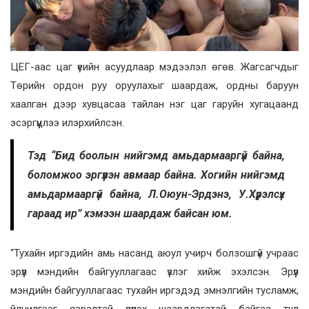
ЦЕГ-аас цаг үеийн асуудлаар мэдээлэл өгөв. Жагсагчдыг
Төрийн ордон руу оруулахыг шаардаж, ордны баруун
хаалган дээр хувцасаа тайлан нэг цаг гаруйн хугацаанд
эсэргүүцлээ илэрхийлсэн.
Тэд “Бид боолын нийгэмд амьдармааргүй байна,
боломжоо эргүүлэн авмаар байна. Хогийн нийгэмд
амьдармааргүй байна, Л.Оюун-Эрдэнэ, У.Хүрэлсүх
гараад ир” хэмээн шаардаж байсан юм.
“Тухайн иргэдийн амь насанд аюул учирч болзошгүй учраас
эрүүл мэндийн байгууллагаас үзлэг хийж эхэлсэн. Эрүүл
мэндийн байгууллагаас тухайн иргэдэд эмнэлгийн тусламж,
үйлчилгээг яаралтай үзүүлэх шаардлагатай байгаа тул