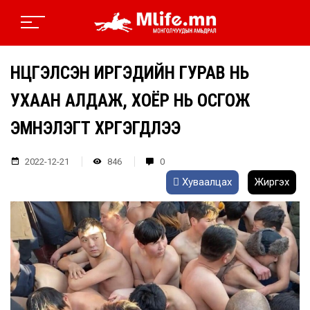
НҮЦГЭЛСЭН ИРГЭДИЙН ГУРАВ НЬ
УХААН АЛДАЖ, ХОЁР НЬ ОСГОЖ
ЭМНЭЛЭГТ ХҮРГЭГДЛЭЭ
2022-12-21
846
0
Хуваалцах
Жиргэх