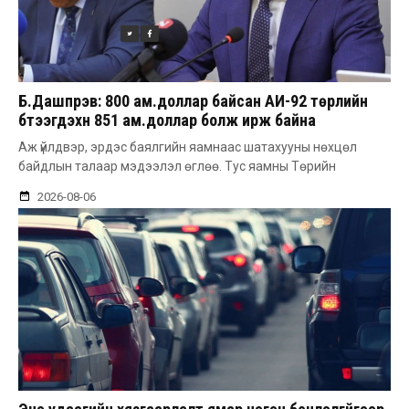
Б.Дашпүрэв: 800 ам.доллар байсан АИ-92 төрлийн
бүтээгдэхүүн 851 ам.доллар болж ирж байна
Аж үйлдвэр, эрдэс баялгийн яамнаас шатахууны нөхцөл
байдлын талаар мэдээлэл өглөө. Тус яамны Төрийн
2026-08-06