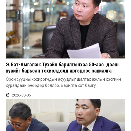
Э.Бат-Амгалан: Тухайн барилгынхаа 50-аас дээш
хувийг барьсан тохиолдолд иргэдээс захиалга
авдаг болгоно
Орон сууцны хохирогчдын асуудлыг шалгах ажлын хэсгийн
хуралдаан өнөөдөр боллоо. Барилга хот байгу
2026-08-06