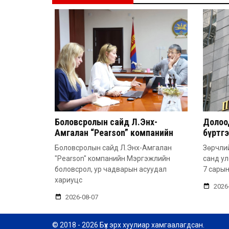
Боловсролын сайд Л.Энх-
Долоод
Амгалан “Pearson” компанийн
бүртг
удирдлагатай уулзлаа
Боловсролын сайд Л.Энх-Амгалан
Зөрчлий
"Pearson" компанийн Мэргэжлийн
санд у
боловсрол, ур чадварын асуудал
7 сарын
хариуцс
2026
2026-08-07
© 2018 - 2026 Бүх эрх хуулиар хамгаалагдсан.