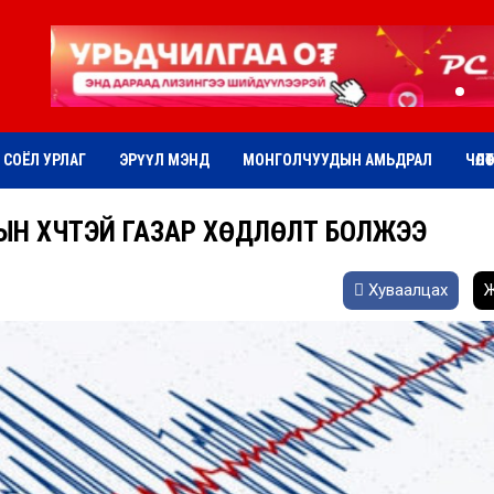
СОЁЛ УРЛАГ
ЭРҮҮЛ МЭНД
МОНГОЛЧУУДЫН АМЬДРАЛ
ЧӨЛӨ
ЫН ХҮЧТЭЙ ГАЗАР ХӨДЛӨЛТ БОЛЖЭЭ
Хуваалцах
Ж