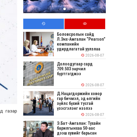
Боловсролын сайд
Л.Энх-Амгалан “Pearson”
компанийн
удирдлагатай уулзлаа
2026-08-07
Долоодугаар сард
709.503 зөрчил
бүртгэгджээ
2026-08-07
Д.Нацагдоржийн ховор
гар бичмэл, эд өлгийн
зүйлс бүхий тусгай
үзэсгэлэнг нээлээ
йд газар
2026-08-07
Э.Бат-Амгалан: Тухайн
барилгынхаа 50-аас
дээш хувийг барьсан