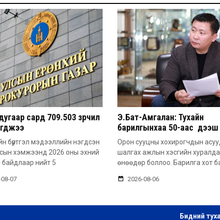
угаар сард 709.503 зөрчил
Э.Бат-Амгалан: Тухайн
эгджээ
барилгынхаа 50-аас дээш 
барьсан тохиолдолд иргэ
н бүртгэл мэдээллийн нэгдсэн
Орон сууцны хохирогчдын асу
захиалга авдаг болгоно
лсын хэмжээнд 2026 оны эхний
шалгах ажлын хэсгийн хуралд
 байдлаар нийт 5
өнөөдөр боллоо. Барилга хот б
-08-07
2026-08-06
Бидний тух