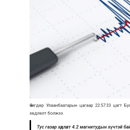
Өчигдөр Улаанбаатарын цагаар 22:57:33 цагт Б
хөдлөлт болжээ.
Тус газар хөдлөлт 4.2 магнитудын хүчтэй б