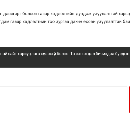
г дэвсгэрт болсон газар хөдлөлтийн дундаж үзүүлэлттэй харь
эгдэм газар хөдлөлтийн тоо зургаа дахин өссөн үзүүлэлттэй бай
 сайт хариуцлага хүлээхгүй болно. Та сэтгэгдэл бичихдээ бусдын