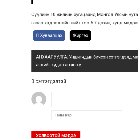
Сүүлийн 10 жилийн хугацаанд Монгол Улсын нута
газар хөдлөлтийн нийт тоо 5.7 дахин, хүнд мэдр
Хуваалцах
Жиргэх
АНХААРУУЛГА: Уншигчдын бичсэн сэтгэгдэлд манай
ашгийг хүндэтгэн үзнэ үү.
0 cэтгэгдэлтэй
ХОЛБООТОЙ МЭДЭЭ