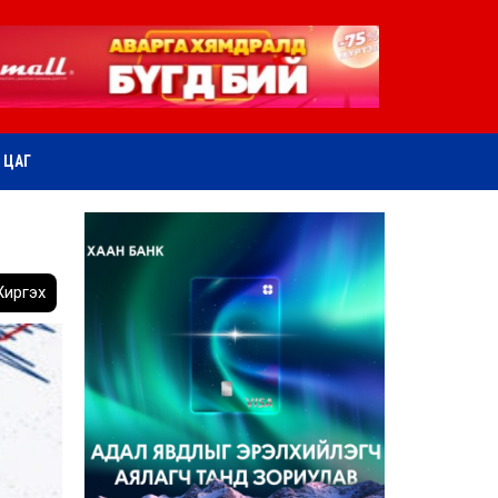
ӨТ ЦАГ
иргэх