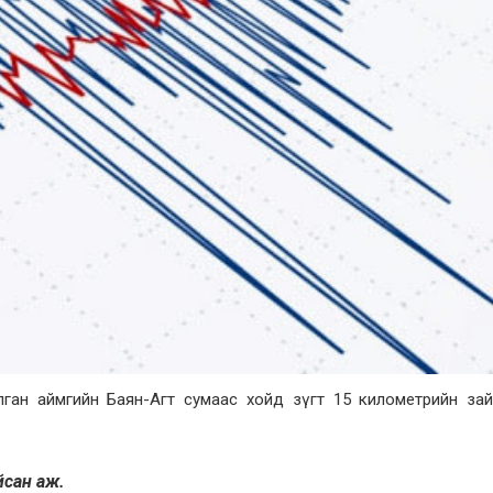
улган аймгийн Баян-Агт сумаас хойд зүгт 15 километрийн за
айсан аж.