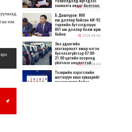
тохиолдолд иргэдээс
захиалга авдаг болгоно
2026-08-06
цуулахад
Б.Дашпүрэв: 800
ам.доллар байсан АИ-92
гаа юм.
төрлийн бүтээгдэхүүн
851 ам.доллар болж ирж
байна
2026-08-06
Энэ удаагийн
хязгаарлалт ямар нэгэн
бүсчлэлгүйгээр 07:00-
 эрх
21:00 цагийн хооронд
үйлчлэх онцлогтой
2026-08-04
Тээврийн хэрэгслийн
шатахуун авах хуваарийг
танилцуулж байна
2026-08-04
СОНИРХОЛТОЙ: Ихэр
шар, цусан толботой
өндөг аюултай юу?
2026-08-04
Улсын заан