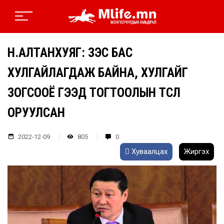
Н.АЛТАНХУЯГ: ЗЭС БАС
ХУЛГАЙЛАГДАЖ БАЙНА, ХУЛГАЙГ
ЗОГСООЁ ГЭЭД ТОГТООЛЫН ТӨСӨЛ
ОРУУЛСАН
2022-12-09
805
0
Хуваалцах
Жиргэх