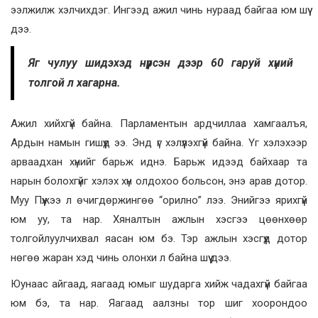
ээлжилж хэлчихдэг. Ингээд ажил чинь нураад байгаа юм шүү
дээ.
Яг чулуу шидэхэд нүүрсэн дээр 60 гаруй хүний
толгой л хагарна.
Ажил хийхгүй байна. Парламентын ардчиллаа хамгаалъя,
Ардын намын гишүүд ээ. Энд үг хэлүүлэхгүй байна. Үг хэлэхээр
арваадхан хүнийг барьж иднэ. Барьж идээд байхаар та
нарын болохгүйг хэлэх хүн олдохоо больсон, энэ арав дотор.
Муу Пүүжээ л өчигдөржингөө “орилно” лээ. Энийгээ ярихгүй
юм уу, та нар. Хяналтын ажлын хэсгээ цөөнхөөр
толгойлуулчихвал яасан юм бэ. Тэр ажлын хэсгүүд дотор
нөгөө жаран хэд чинь олонхи л байна шүү дээ.
Юунаас айгаад, яагаад юмыг шударга хийж чадахгүй байгаа
юм бэ, та нар. Яагаад аалзны тор шиг хоорондоо