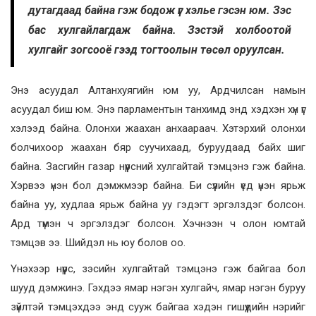
дутагдаад байна гэж бодож үг хэлье гэсэн юм. Зэс
бас хулгайлагдаж байна. Зэстэй холбоотой
хулгайг зогсооё гээд тогтоолын төсөл оруулсан.
Энэ асуудал Алтанхуягийн юм уу, Ардчилсан намын
асуудал биш юм. Энэ парламентын танхимд энд хэдхэн хүн үг
хэлээд байна. Олонхи жаахан анхаараач. Хэтэрхий олонхи
болчихоор жаахан бяр суучихаад, буруудаад байх шиг
байна. Засгийн газар нүүрсний хулгайтай тэмцэнэ гэж байна.
Хэрвээ үнэн бол дэмжмээр байна. Би сүүлийн үед үнэн ярьж
байна уу, худлаа ярьж байна уу гэдэгт эргэлздэг болсон.
Ард түмэн ч эргэлздэг болсон. Хэчнээн ч олон юмтай
тэмцэв ээ. Шийдэл нь юу болов оо.
Үнэхээр нүүрс, зэсийн хулгайтай тэмцэнэ гэж байгаа бол
шууд дэмжинэ. Гэхдээ ямар нэгэн хулгайч, ямар нэгэн буруу
зүйлтэй тэмцэхдээ энд сууж байгаа хэдэн гишүүдийн нэрийг