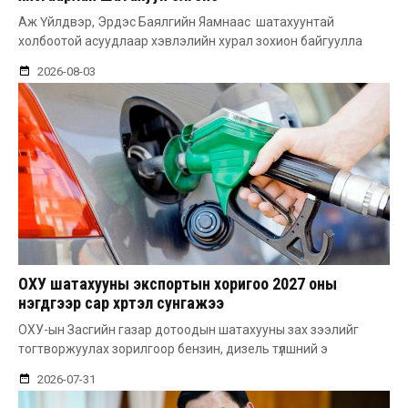
Аж Үйлдвэр, Эрдэс Баялгийн Яамнаас шатахуунтай
холбоотой асуудлаар хэвлэлийн хурал зохион байгуулла
2026-08-03
ОХУ шатахууны экспортын хоригоо 2027 оны
нэгдүгээр сар хүртэл сунгажээ
ОХУ-ын Засгийн газар дотоодын шатахууны зах зээлийг
тогтворжуулах зорилгоор бензин, дизель түлшний э
2026-07-31