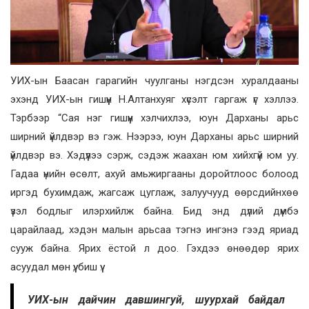
УИХ-ын Баасан гарагийн чуулганы нэгдсэн хуралдааны
эхэнд УИХ-ын гишүүн Н.Алтанхуяг хүсэлт гаргаж үг хэллээ.
Тэрбээр “Сая нэг гишүүн хэлчихлээ, юун Дарханы арьс
ширний үйлдвэр вэ гэж. Нээрээ, юун Дарханы арьс ширний
үйлдвэр вэ. Хэдүүлээ сэрж, сэдэж жаахан юм хийхгүй юм уу.
Гадаа үнийн өсөлт, ахуй амьжиргааны доройтлоос болоод
иргэд бухимдаж, жагсаж цуглаж, залуучууд өөрсдийнхөө
үзэл бодлыг илэрхийлж байна. Бид энд дүлий дүмбэ
царайлаад, хэдэн малын арьсаа тэгнэ ингэнэ гээд яриад
сууж байна. Ярих ёстой л доо. Гэхдээ өнөөдөр ярих
асуудал мөн үү, биш үү.
УИХ-ын дайчин давшингуй, шуурхай байдал