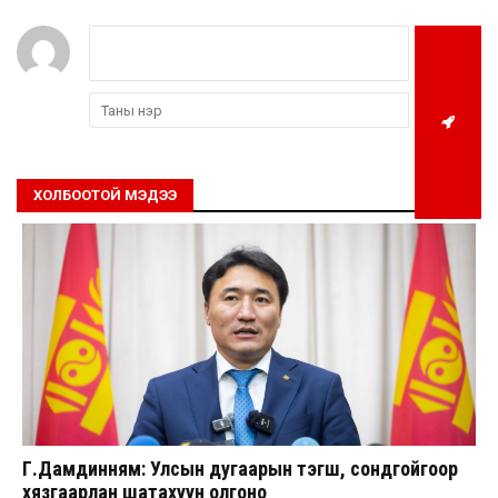
ХОЛБООТОЙ МЭДЭЭ
Г.Дамдинням: Улсын дугаарын тэгш, сондгойгоор
хязгаарлан шатахуун олгоно