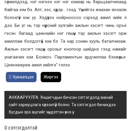
сүлжилдээд, нэг нэгнээ нэг нэг юмаар нь барьцаалчихаад
байгаа юм бэ. Алт, зэс, хүдэр… гээд. Үүнийгээ жаахан янзалж
болохгүй юм уу. Хэдүүлээ нойрноосоо сэрээд ажил хийе л
дээ. Би уг нь тэр нүүрсний хулгайн ажлын хэсэгт чинь оръё
гэсэн. Яагаад цөөнхийн нэг гишүүн тэр ажлын хэсэгт орж
ажиллаж болдоггүй юм бэ. Та нар сонин хууль баталчихаж.
Ажлын хэсэгт гишүүн орохыг кнопоор шийднэ гээд намайг
унагаачих юм. Болиоч. Парламентын ардчиллаа бэхжүүлье.
Цөөнхөөрөө ажил хийлгэ” гэлээ.
Хуваалцах
Жиргэх
АНХААРУУЛГА: Уншигчдын бичсэн сэтгэгдэлд манай
сайт хариуцлага хүлээхгүй болно. Та сэтгэгдэл бичихдээ
бусдын эрх ашгийг хүндэтгэн үзнэ үү.
0 cэтгэгдэлтэй