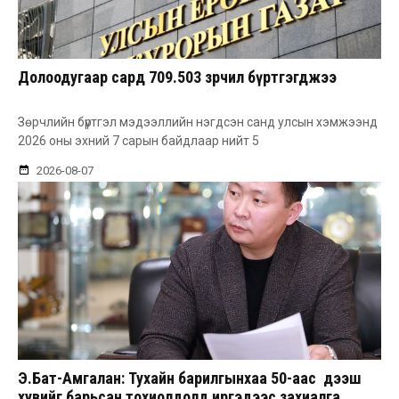
Долоодугаар сард 709.503 зөрчил бүртгэгджээ
Зөрчлийн бүртгэл мэдээллийн нэгдсэн санд улсын хэмжээнд
2026 оны эхний 7 сарын байдлаар нийт 5
2026-08-07
Э.Бат-Амгалан: Тухайн барилгынхаа 50-аас дээш
хувийг барьсан тохиолдолд иргэдээс захиалга