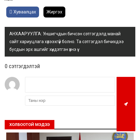
Хуваалцах
Жиргэх
АНХААРУУЛГА: Уншигчдын бичсэн сэтгэгдэлд манай
сайт хариуцлага хүлээхгүй болно. Та сэтгэгдэл бичихдээ
бусдын эрх ашгийг хүндэтгэн үзнэ үү.
0 cэтгэгдэлтэй
ХОЛБООТОЙ МЭДЭЭ