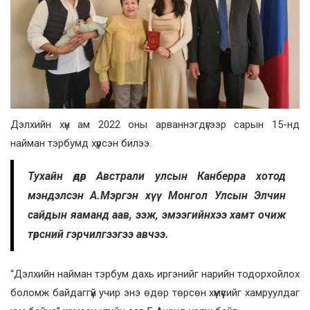
Дэлхийн хүн ам 2022 оны арваннэгдүгээр сарын 15-нд
найман тэрбумд хүрсэн билээ.
Тухайн өдөр Австрали улсын Канберра хотод
мэндэлсэн А.Мэргэн хүү Монгол Улсын Элчин
сайдын яаманд аав, ээж, эмээгийнхээ хамт очиж
төрсний гэрчилгээгээ авчээ.
“Дэлхийн найман тэрбум дахь иргэнийг нарийн тодорхойлох
боломж байдаггүй учир энэ өдөр төрсөн хүмүүсийг хамруулдаг