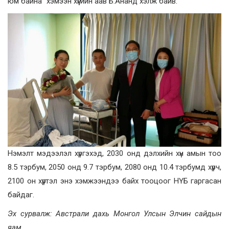
юм байна” хэмээн хүүгийн аав Б.Ананд хэлж байв.
Нэмэлт мэдээлэл хүргэхэд, 2030 онд дэлхийн хүн амын тоо
8.5 тэрбум, 2050 онд 9.7 тэрбум, 2080 онд 10.4 тэрбумд хүрч,
2100 он хүртэл энэ хэмжээндээ байх тооцоог НҮБ гаргасан
байдаг.
Эх сурвалж: Австрали дахь Монгол Улсын Элчин сайдын
яам