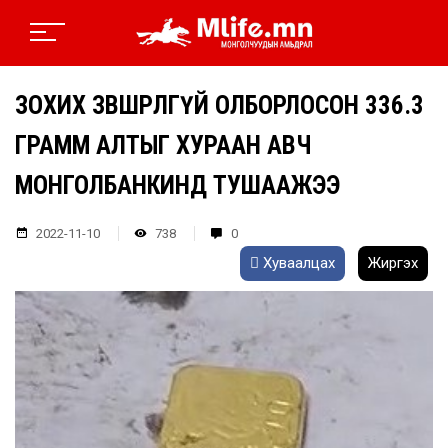
ЗОХИХ ЗӨВШӨӨРӨЛГҮЙ ОЛБОРЛОСОН 336.3
ГРАММ АЛТЫГ ХУРААН АВЧ
МОНГОЛБАНКИНД ТУШААЖЭЭ
2022-11-10
738
0
Хуваалцах
Жиргэх