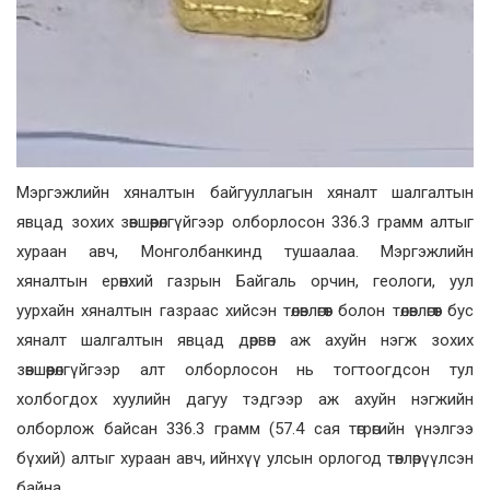
Мэргэжлийн хяналтын байгууллагын хяналт шалгалтын
явцад зохих зөвшөөрөлгүйгээр олборлосон 336.3 грамм алтыг
хураан авч, Монголбанкинд тушаалаа. Мэргэжлийн
хяналтын ерөнхий газрын Байгаль орчин, геологи, уул
уурхайн хяналтын газраас хийсэн төлөвлөгөөт болон төлөвлөгөөт бус
хяналт шалгалтын явцад дөрвөн аж ахуйн нэгж зохих
зөвшөөрөлгүйгээр алт олборлосон нь тогтоогдсон тул
холбогдох хуулийн дагуу тэдгээр аж ахуйн нэгжийн
олборлож байсан 336.3 грамм (57.4 сая төгрөгийн үнэлгээ
бүхий) алтыг хураан авч, ийнхүү улсын орлогод төвлөрүүлсэн
байна.