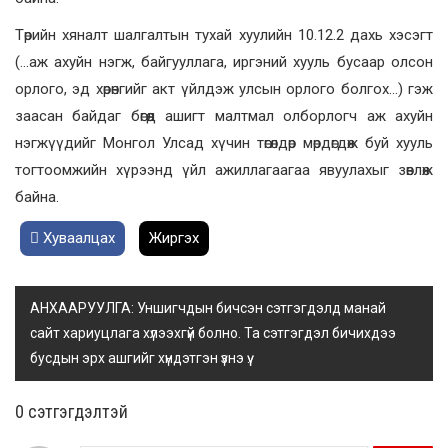
Төрийн хяналт шалгалтын тухай хуулийн 10.12.2 дахь хэсэгт
(…аж ахуйн нэгж, байгууллага, иргэний хууль бусаар олсон
орлого, эд хөрөнгийг акт үйлдэж улсын орлого болгох…) гэж
заасан байдаг бөгөөд ашигт малтмал олборлогч аж ахуйн
нэгжүүдийг Монгол Улсад хүчин төгөлдөр мөрдөгдөж буй хууль
тогтоомжийн хүрээнд үйл ажиллагаагаа явуулахыг зөвлөж
байна.
Хуваалцах
Жиргэх
АНХААРУУЛГА: Уншигчдын бичсэн сэтгэгдэлд манай
сайт хариуцлага хүлээхгүй болно. Та сэтгэгдэл бичихдээ
бусдын эрх ашгийг хүндэтгэн үзнэ үү.
0 cэтгэгдэлтэй