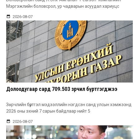
Мэргэжлийн боловсрол, ур чадварын асуудал хариуцс
2026-08-07
Долоодугаар сард 709.503 зөрчил бүртгэгджээ
Зөрчлийн бүртгэл мэдээллийн нэгдсэн санд улсын хэмжээнд
2026 оны эхний 7 сарын байдлаар нийт 5
2026-08-07