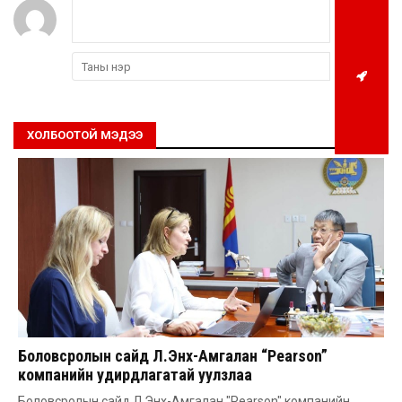
ХОЛБООТОЙ МЭДЭЭ
Боловсролын сайд Л.Энх-Амгалан “Pearson”
компанийн удирдлагатай уулзлаа
Боловсролын сайд Л.Энх-Амгалан "Pearson" компанийн