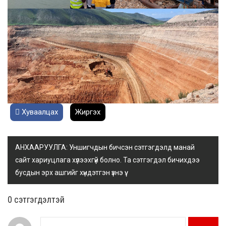
Хуваалцах
Жиргэх
АНХААРУУЛГА: Уншигчдын бичсэн сэтгэгдэлд манай
сайт хариуцлага хүлээхгүй болно. Та сэтгэгдэл бичихдээ
бусдын эрх ашгийг хүндэтгэн үзнэ үү.
0 cэтгэгдэлтэй