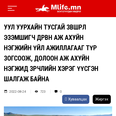
УУЛ УУРХАЙН ТУСГАЙ ЗӨВШӨӨРӨЛ
ЭЗЭМШИГЧ ДӨРВӨН АЖ АХУЙН
НЭГЖИЙН ҮЙЛ АЖИЛЛАГААГ ТҮР
ЗОГСООЖ, ДОЛООН АЖ АХУЙН
НЭГЖИД ЗӨРЧЛИЙН ХЭРЭГ ҮҮСГЭН
ШАЛГАЖ БАЙНА
2022-08-24
723
0
Хуваалцах
Жиргэх