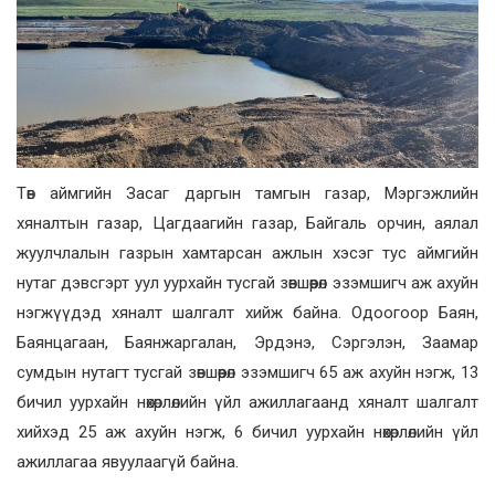
Төв аймгийн Засаг даргын тамгын газар, Мэргэжлийн
хяналтын газар, Цагдаагийн газар, Байгаль орчин, аялал
жуулчлалын газрын хамтарсан ажлын хэсэг тус аймгийн
нутаг дэвсгэрт уул уурхайн тусгай зөвшөөрөл эзэмшигч аж ахуйн
нэгжүүдэд хяналт шалгалт хийж байна. Одоогоор Баян,
Баянцагаан, Баянжаргалан, Эрдэнэ, Сэргэлэн, Заамар
сумдын нутагт тусгай зөвшөөрөл эзэмшигч 65 аж ахуйн нэгж, 13
бичил уурхайн нөхөрлөлийн үйл ажиллагаанд хяналт шалгалт
хийхэд 25 аж ахуйн нэгж, 6 бичил уурхайн нөхөрлөлийн үйл
ажиллагаа явуулаагүй байна.