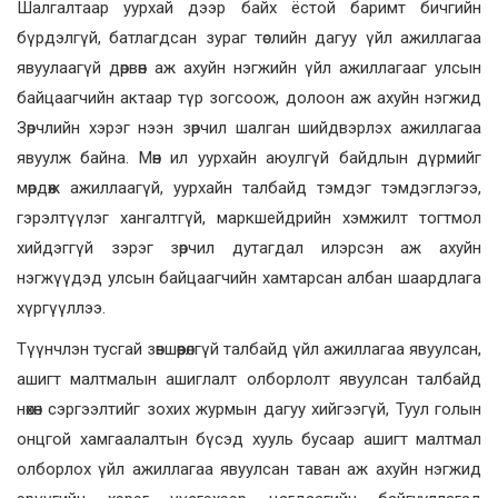
Шалгалтаар уурхай дээр байх ёстой баримт бичгийн
бүрдэлгүй, батлагдсан зураг төслийн дагуу үйл ажиллагаа
явуулаагүй дөрвөн аж ахуйн нэгжийн үйл ажиллагааг улсын
байцаагчийн актаар түр зогсоож, долоон аж ахуйн нэгжид
Зөрчлийн хэрэг нээн зөрчил шалган шийдвэрлэх ажиллагаа
явуулж байна. Мөн ил уурхайн аюулгүй байдлын дүрмийг
мөрдөж ажиллаагүй, уурхайн талбайд тэмдэг тэмдэглэгээ,
гэрэлтүүлэг хангалтгүй, маркшейдрийн хэмжилт тогтмол
хийдэггүй зэрэг зөрчил дутагдал илэрсэн аж ахуйн
нэгжүүдэд улсын байцаагчийн хамтарсан албан шаардлага
хүргүүллээ.
Түүнчлэн тусгай зөвшөөрөлгүй талбайд үйл ажиллагаа явуулсан,
ашигт малтмалын ашиглалт олборлолт явуулсан талбайд
нөхөн сэргээлтийг зохих журмын дагуу хийгээгүй, Туул голын
онцгой хамгаалалтын бүсэд хууль бусаар ашигт малтмал
олборлох үйл ажиллагаа явуулсан таван аж ахуйн нэгжид