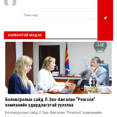
ХОЛБООТОЙ МЭДЭЭ
Боловсролын сайд Л.Энх-Амгалан “Pearson”
компанийн удирдлагатай уулзлаа
Боловсролын сайд Л.Энх-Амгалан "Pearson" компанийн