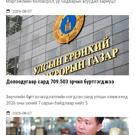
Мэргэжлийн боловсрол, ур чадварын асуудал хариуцс
2026-08-07
Долоодугаар сард 709.503 зөрчил бүртгэгджээ
Зөрчлийн бүртгэл мэдээллийн нэгдсэн санд улсын хэмжээнд
2026 оны эхний 7 сарын байдлаар нийт 5
2026-08-07