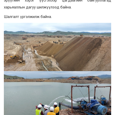
эрүүгийн хэрэг үүсгэхээр цагдаагийн байгууллагад
харьяаллын дагуу шилжүүлээд байна.
Шалгалт үргэлжилж байна.