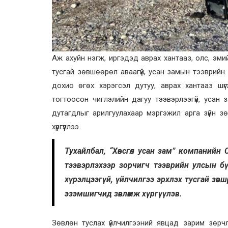
Аж ахуйн нэгж, иргэдэд аврах хантааз, олс, эми
тусгай зөвшөөрөл аваагүй, усан замын тээврийн хэ
дохио өгөх хэрэгсэл дутуу, аврах хантааз шүгэлг
тогтоосон чиглэлийн дагуу тээвэрлээгүй, усан 
дутагдлыг арилгуулахаар мэргэжил арга зүйн з
хүргүүллээ.
Тухайлбал, “Хөвсгөл усан зам” компанийн 
тээвэрлэхээр зорчигч тээврийн улсын бүр
хүрэлцээгүй, үйлчилгээ эрхлэх тусгай зөвш
эзэмшигчид зөвлөмж хүргүүлэв.
Зөвлөн туслах үйлчилгээний явцад зарим зөрч