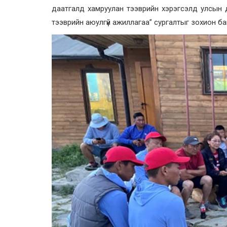
даатгалд хамруулан тээврийн хэрэгсэлд улсын д
тээврийн аюулгүй ажиллагаа” сургалтыг зохион ба