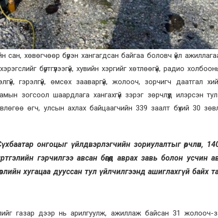
йн сан, хөвөгчөөр бүрэн хангагдсан байгаа боловч үйл ажиллага
рэгслийг бүртгүүлээгүй, хувийн хэргийг хөтлөөгүй, радио холбоон
үй, гэрэлгүй, өмсөх зааваргүй, жолооч, зорчигч даатгал хийлгү
замын зогсоол шаардлага хангахгүй зэрэг зөрчлүүд илэрсэн ту
өвлөгөө өгч, улсын ахлах байцаагчийн 339 заалт бүхий 30 зө
Сүхбаатар онгоцыг үйлдвэрлэгчийн зориулалтыг өөрчлөн, 14
тгэлийн гэрчилгээ авсан бөгөөд аврах завь болон усчин а
өөрлийн хугацаа дууссан тул үйлчилгээнд ашиглахгүй байх т
лийг газар дээр нь арилгуулж, ажиллаж байсан 31 жолооч-з