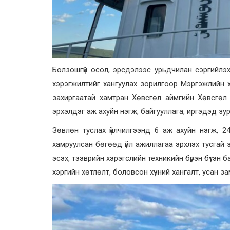
Болзошгүй осол, эрсдэлээс урьдчилан сэргийлэх
хэрэгжилтийг хангуулах зорилгоор Мэргэжлийн 
захиргаатай хамтран Хөвсгөл аймгийн Хөвсгөл 
эрхэлдэг аж ахуйн нэгж, байгууллага, иргэдэд зург
Зөвлөн туслах үйлчилгээнд 6 аж ахуйн нэгж, 2
хамруулсан бөгөөд үйл ажиллагаа эрхлэх тусгай з
эсэх, тээврийн хэрэгслийн техникийн бүрэн бүтэн 
хэргийн хөтлөлт, боловсон хүчний хангалт, усан 