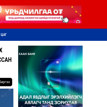
ӨТ ЦАГ
Х
ССАН
иргэх