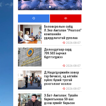
Боловсролын сайд
Л.Энх-Амгалан “Pearson”
компанийн
удирдлагатай уулзлаа
2026-08-07
Долоодугаар сард
709.503 зөрчил
бүртгэгджээ
2026-08-07
Д.Нацагдоржийн ховор
гар бичмэл, эд өлгийн
зүйлс бүхий тусгай
үзэсгэлэнг нээлээ
2026-08-07
Э.Бат-Амгалан: Тухайн
барилгынхаа 50-аас
дээш хувийг барьсан