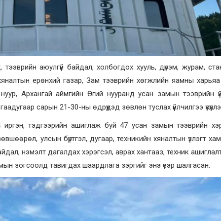
, тээврийн аюулгүй байдал, холбогдох хууль, дүрэм, журам, ст
хяналтын ерөнхий газар, Зам тээврийн хөгжлийн яамны харья
нуур, Архангай аймгийн Өгий нууранд усан замын тээврийн ү
аадугаар сарын 21-30-ны өдрүүдэд зөвлөн туслах үйлчилгээ үзүүллэ
4 иргэн, тэдгээрийн ашиглаж буй 47 усан замын тээврийн хэ
өвшөөрөл, улсын бүртгэл, дугаар, техникийн хяналтын үзлэгт ха
байдал, нэмэлт дагалдах хэрэгсэл, аврах хантааз, техник ашиглалт
замын зогсоолд тавигдах шаардлага зэргийг энэ үеэр шалгасан.