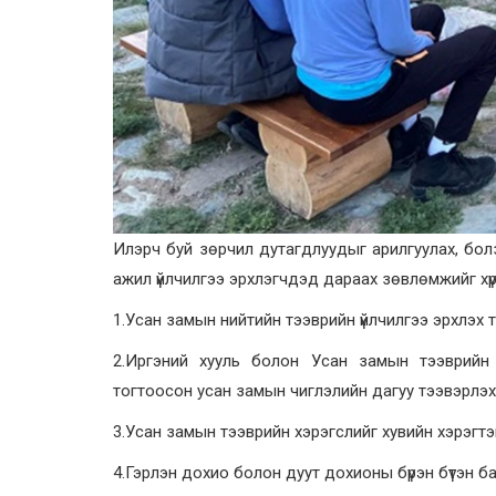
Илэрч буй зөрчил дутагдлуудыг арилгуулах, бол
ажил үйлчилгээ эрхлэгчдэд дараах зөвлөмжийг хүрг
1.Усан замын нийтийн тээврийн үйлчилгээ эрхлэх
2.Иргэний хууль болон Усан замын тээврийн т
тогтоосон усан замын чиглэлийн дагуу тээвэрлэх
3.Усан замын тээврийн хэрэгслийг хувийн хэрэгтэй 
4.Гэрлэн дохио болон дуут дохионы бүрэн бүтэн б