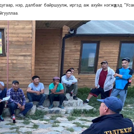
угаар, нэр, далбааг байршуулж, иргэд аж ахуйн нэгжүүдэд “Ус
йгууллаа.