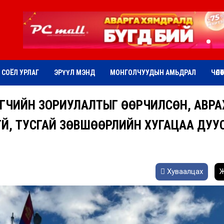
СОЁЛ УРЛАГ
ЭРҮҮЛ МЭНД
МОНГОЛЧУУДЫН АМЬДРАЛ
ЧӨЛӨ
ЭГЧИЙН ЗОРИУЛАЛТЫГ ӨӨРЧИЛСӨН, АВРА
ГҮЙ, ТУСГАЙ ЗӨВШӨӨРЛИЙН ХУГАЦАА ДУУ
Хуваалцах
Ж