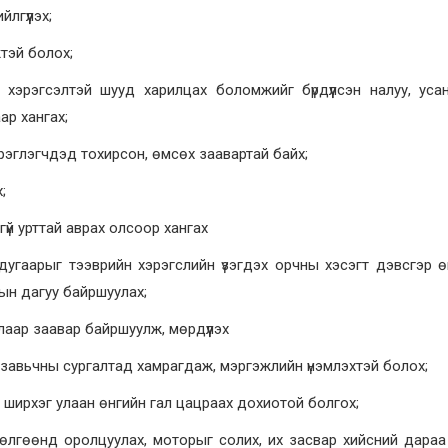
лгүүлэх;
тэй болох;
хэрэгсэлтэй шууд харилцах боломжийг бүрдүүлсэн налуу, ус
ар хангах;
эрэглэгчдэд тохирсон, өмсөх заавартай байх;
;
үй урттай аврах олсоор хангах
дугаарыг тээврийн хэрэгслийн үзэгдэх орчны хэсэгт дэвсгэр 
ын дагуу байршуулах;
алаар заавар байршуулж, мөрдүүлэх
, завьчны сургалтад хамрагдаж, мэргэжлийн үнэмлэхтэй болох;
 ширхэг улаан өнгийн гал цацраах дохиотой болгох;
өлгөөнд оролцуулах, моторыг солих, их засвар хийсний дара