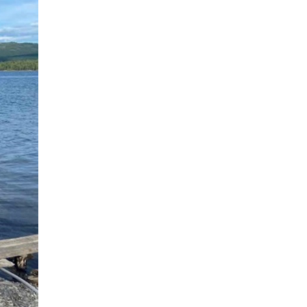
Д.Алтанцоож энэ сарын
17-ны өдөр “Заан
Жимни” автомашинаа
гардан авна
2026-08-03
Г.Дамдинням: Улсын
дугаарын тэгш,
сондгойгоор хязгаарлан
шатахуун олгоно
2026-08-03
ОХУ шатахууны
экспортын хоригоо 2027
оны нэгдүгээр сар
хүртэл сунгажээ
2026-07-31
Шинэ бүтцээр хичээлийн
жил дөрвөн улиралтай
боллоо
2026-07-28
Нийслэлийн хэмжээнд
өнгөрсөн долоо хоногт
гал түймрийн 35
дуудлага бүртгэгджээ