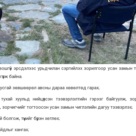
зошгүй эрсдэлээс урьдчилан сэргийлэх зорилгоор усан замын 
үүлж байна.
 тусгай зөвшөөрөл авсны дараа хөвөлтөд гарах;
ухай хуульд нийцүүлсэн тээвэрлэлтийн гэрээг байгуулж, зо
, зорчигчийг тогтоосон усан замын чиглэлийн дагуу тээвэрлэх;
болгож, түүнийг бүрэн хөтлөх;
айдлыг хангах;