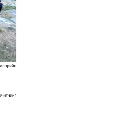
Орон нутгийн зам
ашигласны төлбөрийг
ирэх сарын 1-ээс эхлэн
5000 төгрөг болгож
нэмэгдүүлнэ
2026-07-22
НӨАТ-ын сугалааны
тохирлоос 5-30 сая
төгрөгийн нэг азтан
тодорчээ
2026-07-22
Н.Номтойбаяр: Энэ
жилийн баяр наадмыг
тээврийн
зохион байгуулахад 9.3
тэрбумыг зарцуулсан, 2
тэрбум төгрөгийн
орлого олсон
2026-07-21
Гурванбулаг, Баянбулаг
рчигчийг
сумдын нутагт тарвага
олноор хорогдож,
тарваган тахлын
байгалийн голомт
идэвхэжжээ
2026-07-21
Увс аймагт 3.6,
Өвөрхангай аймагт 3.8