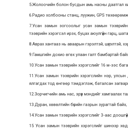
5.Жолоочийн болон бусдын амь насны даатгал хий
6.Радио холбооны станц, луужин, GPS төхөөрөмж
7.Усан замын зогсоолыг усан замын тээврийн 
тээврийн хэрэгсэл ирэх, буцах аюулгүйн гарц, шата
8.Аврах хантааз нь аваарын гэрэлтэй, шүгэлтэй, х
9.Гамшгийн дохио өгөх улаан галт бамбартай байх
10.Усан замын тээврийн хэрэгслийг 16 м-ээс багаг
11.Усан замын тээврийн хэрэгслийн нэр, улсын 
ялгагдах тод өнгөөр тэмдэглэж, баталсан загвар
12.Зорчигчийн амь нас, эрүүл мэндийг хамгаалах т
13.Дуран, хөвөлтийн бүсийн газрын зурагтай байх
14.Усан замын тээврийн хэрэгслийг 3-аас доошгүй
15 Усан замын тээврийн хэрэгслийг шинээр хөд