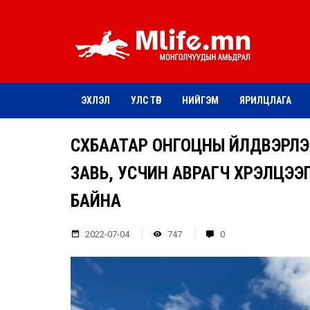
ЭХЛЭЛ
УЛС ТӨР
НИЙГЭМ
ЯРИЛЦЛАГА
СҮХБААТАР ОНГОЦНЫ ҮЙЛДВЭРЛ
ЗАВЬ, УСЧИН АВРАГЧ ХҮРЭЛЦЭЭ
БАЙНА
2022-07-04
747
0