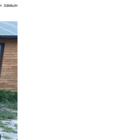
учруулдаг цаг агаарын
ан замын
аюулт үзэгдлүүдийн нэг
нь ХЭТ ХАЛУУН
2026-07-23
Дүүжин замын тээвэр
энэ оны 12 дугаар сард
ашиглалтад бүрэн орно
2026-07-23
Говьсүмбэр, Төв,
Өмнөговийн наадмын
түрүү, үзүүрийн
бөхчүүдээс допинг
илэрчээ
2026-07-22
Ховд аймагт тарваган
тахал өвчний сэжигтэй
тохиолдол бүртгэгджээ
2026-07-22
Ерөнхийлөгчийн
санаачилгаар Олон улс
судлалын хүрээлэн
байгуулна
2026-07-22