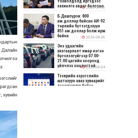
тохиолдолд иргэдээс
захиалга авдаг болгоно
2026-08-06
Б.Дашпүрэв: 800
ам.доллар байсан АИ-92
төрлийн бүтээгдэхүүн
851 ам.доллар болж ирж
байна
2026-08-06
андартын
Энэ удаагийн
а Далайн
хязгаарлалт ямар нэгэн
бүсчлэлгүйгээр 07:00-
йлчилгээ
21:00 цагийн хооронд
үйлчлэх онцлогтой
э.
2026-08-04
Тээврийн хэрэгслийн
рэгслийг
шатахуун авах хуваарийг
танилцуулж байна
мрагдсан
, хувийн
2026-08-04
СОНИРХОЛТОЙ: Ихэр
шар, цусан толботой
өндөг аюултай юу?
2026-08-04
Улсын заан