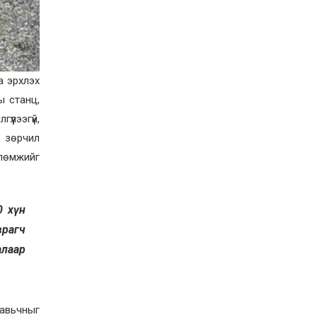
2026-07-27
Оюу толгойн төслөөс
иргэддээ ноогдол ашиг
хүртээх ажлын хэсэг
байгуулжээ
2026-07-24
а эрхлэх
Сөүлийн гудамжийг
ы станц,
амралтын өдрүүдэд
автомашингүй бүс
үлээгүй,
болгоно
л зөрчил
2026-07-24
влөмжийг
Ховд аймагт
бүртгэгдсэн тарваган
тахлын сэжигтэй
тохиолдол батлагджээ
2026-07-24
0 хүн
НЗД-ын орлогч асан
врагч
Т.Даваадалайгийн
алаар
цагдан хорих таслан
сэргийлэх арга хэмжээг
нэг сараар сунгажээ
2026-07-23
Хүний эрүүл мэндэд
хамгийн их эрсдэл
авьчныг