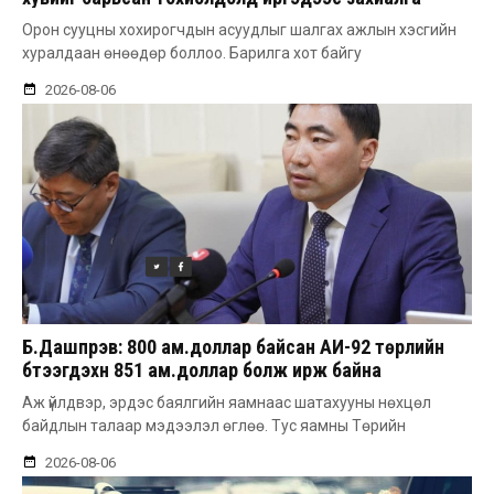
авдаг болгоно
Орон сууцны хохирогчдын асуудлыг шалгах ажлын хэсгийн
хуралдаан өнөөдөр боллоо. Барилга хот байгу
2026-08-06
Б.Дашпүрэв: 800 ам.доллар байсан АИ-92 төрлийн
бүтээгдэхүүн 851 ам.доллар болж ирж байна
Аж үйлдвэр, эрдэс баялгийн яамнаас шатахууны нөхцөл
байдлын талаар мэдээлэл өглөө. Тус яамны Төрийн
2026-08-06