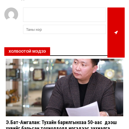
ХОЛБООТОЙ МЭДЭЭ
Э.Бат-Амгалан: Тухайн барилгынхаа 50-аас дээш
хувийг барьсан тохиолдолд иргэдээс захиалга