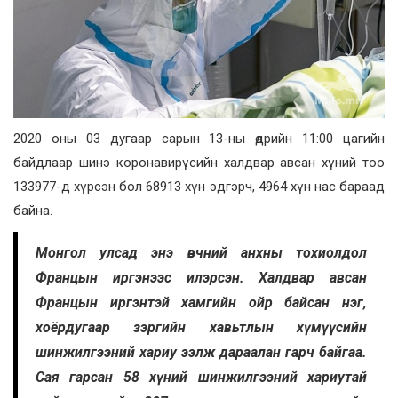
2020 оны 03 дугаар сарын 13-ны өдрийн 11:00 цагийн
байдлаар шинэ коронавирүсийн халдвар авсан хүний тоо
133977-д хүрсэн бол 68913 хүн эдгэрч, 4964 хүн нас бараад
байна.
Монгол улсад энэ өвчний анхны тохиолдол
Францын иргэнээс илэрсэн. Халдвар авсан
Францын иргэнтэй хамгийн ойр байсан нэг,
хоёрдугаар зэргийн хавьтлын хүмүүсийн
шинжилгээний хариу ээлж дараалан гарч байгаа.
Сая гарсан 58 хүний шинжилгээний хариутай