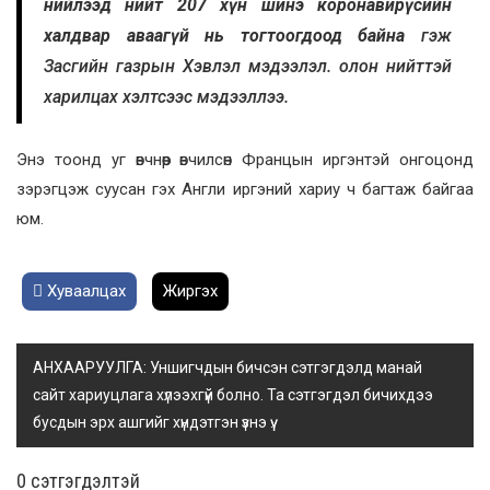
нийлээд нийт 207 хүн шинэ коронавирүсийн
халдвар аваагүй нь тогтоогдоод байна
гэж
Засгийн газрын Хэвлэл мэдээлэл. олон нийттэй
харилцах хэлтсээс мэдээллээ.
Энэ тоонд уг өвчнөөр өвчилсөн Францын иргэнтэй онгоцонд
зэрэгцэж суусан гэх Англи иргэний хариу ч багтаж байгаа
юм.
Хуваалцах
Жиргэх
АНХААРУУЛГА: Уншигчдын бичсэн сэтгэгдэлд манай
сайт хариуцлага хүлээхгүй болно. Та сэтгэгдэл бичихдээ
бусдын эрх ашгийг хүндэтгэн үзнэ үү.
0 cэтгэгдэлтэй