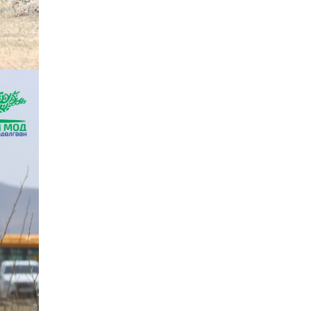
Д.Алтанцоож энэ сарын
17-ны өдөр “Заан
Жимни” автомашинаа
гардан авна
2026-08-03
Г.Дамдинням: Улсын
дугаарын тэгш,
сондгойгоор хязгаарлан
шатахуун олгоно
2026-08-03
ОХУ шатахууны
экспортын хоригоо 2027
оны нэгдүгээр сар
хүртэл сунгажээ
2026-07-31
Шинэ бүтцээр хичээлийн
жил дөрвөн улиралтай
боллоо
2026-07-28
Нийслэлийн хэмжээнд
өнгөрсөн долоо хоногт
гал түймрийн 35
дуудлага бүртгэгджээ