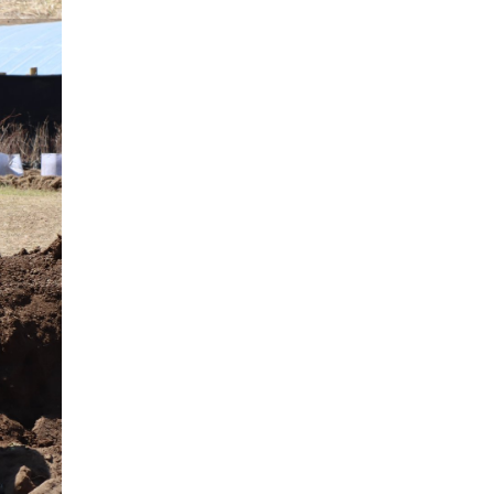
магнитудын хүчтэй
газар хөдлөлт болжээ
2026-07-21
Тажикистан Улсын
Ерөнхийлөгч энэ сарын
20-22-ны өдрүүдэд
Монгол Улсад төрийн
айлчлал хийнэ
2026-07-20
Улсын арслан
Р.Пүрэвдагва энэ
жилийн Үндэсний их
баяр наадамд барилдах
боломжгүй боллоо
2026-07-08
Үндэсний их баяр
наадмын өсвөрийн
сурын харвааны
шилдгүүд тодорлоо
2026-07-08