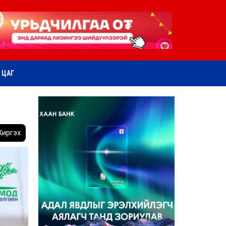
ӨТ ЦАГ
иргэх