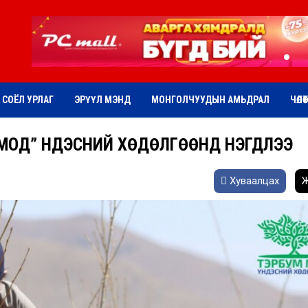
СОЁЛ УРЛАГ
ЭРҮҮЛ МЭНД
МОНГОЛЧУУДЫН АМЬДРАЛ
ЧӨЛӨ
 МОД” ҮНДЭСНИЙ ХӨДӨЛГӨӨНД НЭГДЛЭЭ
Хуваалцах
Ж