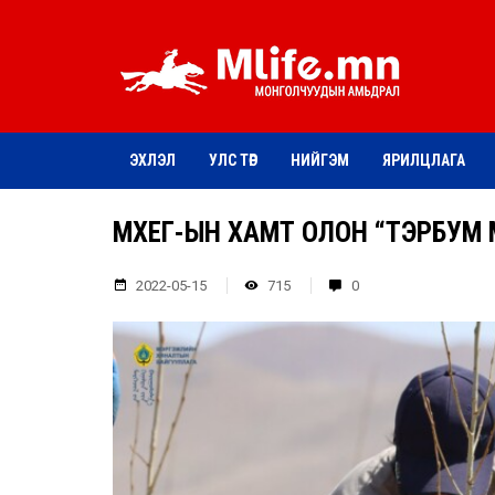
ЭХЛЭЛ
УЛС ТӨР
НИЙГЭМ
ЯРИЛЦЛАГА
МХЕГ-ЫН ХАМТ ОЛОН “ТЭРБУМ
2022-05-15
715
0