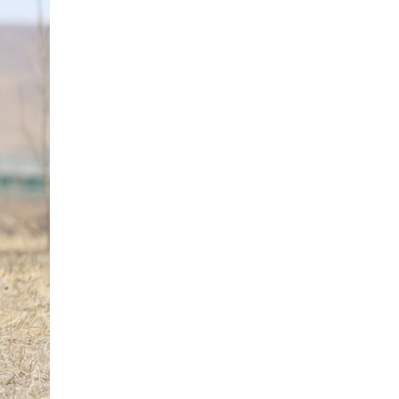
Орон нутгийн зам
ашигласны төлбөрийг
ирэх сарын 1-ээс эхлэн
5000 төгрөг болгож
нэмэгдүүлнэ
2026-07-22
НӨАТ-ын сугалааны
тохирлоос 5-30 сая
төгрөгийн нэг азтан
тодорчээ
2026-07-22
Н.Номтойбаяр: Энэ
жилийн баяр наадмыг
зохион байгуулахад 9.3
тэрбумыг зарцуулсан, 2
тэрбум төгрөгийн
орлого олсон
2026-07-21
Гурванбулаг, Баянбулаг
сумдын нутагт тарвага
олноор хорогдож,
тарваган тахлын
байгалийн голомт
идэвхэжжээ
2026-07-21
Увс аймагт 3.6,
Өвөрхангай аймагт 3.8