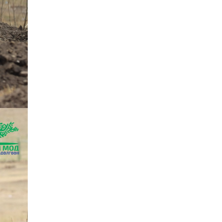
2026-07-27
Оюу толгойн төслөөс
иргэддээ ноогдол ашиг
хүртээх ажлын хэсэг
байгуулжээ
2026-07-24
Сөүлийн гудамжийг
амралтын өдрүүдэд
автомашингүй бүс
болгоно
2026-07-24
Ховд аймагт
бүртгэгдсэн тарваган
тахлын сэжигтэй
тохиолдол батлагджээ
2026-07-24
НЗД-ын орлогч асан
Т.Даваадалайгийн
цагдан хорих таслан
сэргийлэх арга хэмжээг
нэг сараар сунгажээ
2026-07-23
Хүний эрүүл мэндэд
хамгийн их эрсдэл