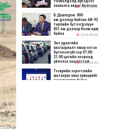
тохиолдолд иргэдээс
захиалга авдаг болгоно
2026-08-06
Б.Дашпүрэв: 800
ам.доллар байсан АИ-92
төрлийн бүтээгдэхүүн
851 ам.доллар болж ирж
байна
2026-08-06
Энэ удаагийн
хязгаарлалт ямар нэгэн
бүсчлэлгүйгээр 07:00-
21:00 цагийн хооронд
үйлчлэх онцлогтой
2026-08-04
Тээврийн хэрэгслийн
шатахуун авах хуваарийг
танилцуулж байна
2026-08-04
СОНИРХОЛТОЙ: Ихэр
шар, цусан толботой
өндөг аюултай юу?
2026-08-04
Улсын заан