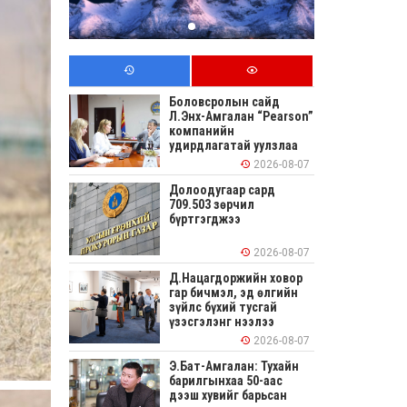
Боловсролын сайд
Л.Энх-Амгалан “Pearson”
компанийн
удирдлагатай уулзлаа
2026-08-07
Долоодугаар сард
709.503 зөрчил
бүртгэгджээ
2026-08-07
Д.Нацагдоржийн ховор
гар бичмэл, эд өлгийн
зүйлс бүхий тусгай
үзэсгэлэнг нээлээ
2026-08-07
Э.Бат-Амгалан: Тухайн
барилгынхаа 50-аас
дээш хувийг барьсан