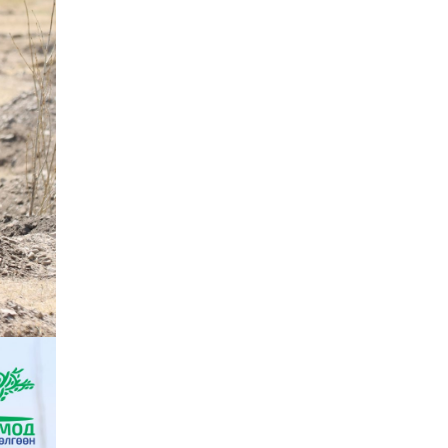
учруулдаг цаг агаарын
аюулт үзэгдлүүдийн нэг
нь ХЭТ ХАЛУУН
2026-07-23
Дүүжин замын тээвэр
энэ оны 12 дугаар сард
ашиглалтад бүрэн орно
2026-07-23
Говьсүмбэр, Төв,
Өмнөговийн наадмын
түрүү, үзүүрийн
бөхчүүдээс допинг
илэрчээ
2026-07-22
Ховд аймагт тарваган
тахал өвчний сэжигтэй
тохиолдол бүртгэгджээ
2026-07-22
Ерөнхийлөгчийн
санаачилгаар Олон улс
судлалын хүрээлэн
байгуулна
2026-07-22