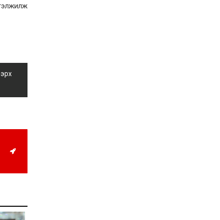
Д.Алтанцоож энэ сарын
ргэлжилж
17-ны өдөр “Заан
Жимни” автомашинаа
гардан авна
2026-08-03
Г.Дамдинням: Улсын
дугаарын тэгш,
сондгойгоор хязгаарлан
шатахуун олгоно
 эрх
2026-08-03
ОХУ шатахууны
экспортын хоригоо 2027
оны нэгдүгээр сар
хүртэл сунгажээ
2026-07-31
Шинэ бүтцээр хичээлийн
жил дөрвөн улиралтай
боллоо
2026-07-28
Нийслэлийн хэмжээнд
өнгөрсөн долоо хоногт
гал түймрийн 35
дуудлага бүртгэгджээ