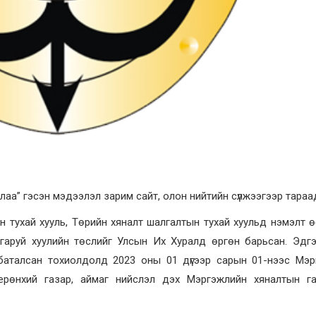
лаа” гэсэн мэдээлэл зарим сайт, олон нийтийн сүлжээгээр тараа
 тухай хууль, Төрийн хяналт шалгалтын тухай хуульд нэмэлт 
 гаруй хуулийн төслийг Улсын Их Хуралд өргөн барьсан. Эдг
баталсан тохиолдолд 2023 оны 01 дүгээр сарын 01-нээс Мэр
ерөнхий газар, аймаг нийслэл дэх Мэргэжлийн хяналтын газ