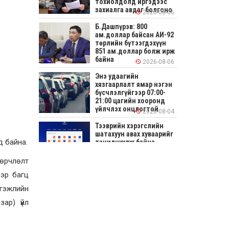
тохиолдолд иргэдээс
захиалга авдаг болгоно
2026-08-06
Б.Дашпүрэв: 800
ам.доллар байсан АИ-92
төрлийн бүтээгдэхүүн
851 ам.доллар болж ирж
байна
2026-08-06
Энэ удаагийн
хязгаарлалт ямар нэгэн
бүсчлэлгүйгээр 07:00-
21:00 цагийн хооронд
үйлчлэх онцлогтой
2026-08-04
Тээврийн хэрэгслийн
шатахуун авах хуваарийг
д байна.
танилцуулж байна
өөрчлөлт
2026-08-04
ээр багц
СОНИРХОЛТОЙ: Ихэр
шар, цусан толботой
гэжлийн
өндөг аюултай юу?
ар) үйл
2026-08-04
Улсын заан