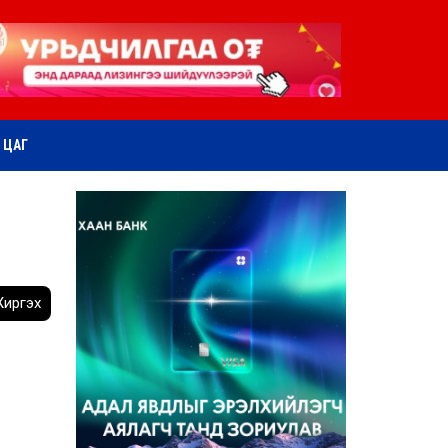
ӨТ ЦАГ
иргэх