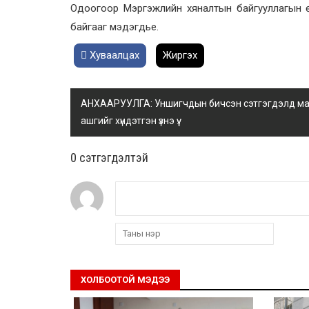
Одоогоор Мэргэжлийн хяналтын байгууллагын ө
байгааг мэдэгдье.
Хуваалцах
Жиргэх
АНХААРУУЛГА: Уншигчдын бичсэн сэтгэгдэлд манай
ашгийг хүндэтгэн үзнэ үү.
0 cэтгэгдэлтэй
ХОЛБООТОЙ МЭДЭЭ