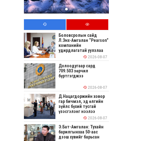
Боловсролын сайд
Л.Энх-Амгалан “Pearson”
компанийн
удирдлагатай уулзлаа
2026-08-07
Долоодугаар сард
709.503 зөрчил
бүртгэгджээ
2026-08-07
Д.Нацагдоржийн ховор
гар бичмэл, эд өлгийн
зүйлс бүхий тусгай
үзэсгэлэнг нээлээ
2026-08-07
Э.Бат-Амгалан: Тухайн
барилгынхаа 50-аас
дээш хувийг барьсан