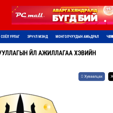
СОЁЛ УРЛАГ
ЭРҮҮЛ МЭНД
МОНГОЛЧУУДЫН АМЬДРАЛ
ЧӨЛӨ
УЛЛАГЫН ҮЙЛ АЖИЛЛАГАА ХЭВИЙН
Хуваалцах
Ж