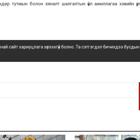
дөр тутмын болон хяналт шалгалтын үйл ажиллагаа хэвийн ү
 сайт хариуцлага хүлээхгүй болно. Та сэтгэгдэл бичихдээ бусдын