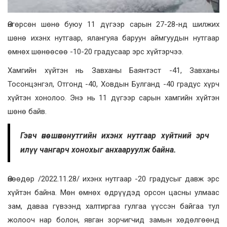
Өнгөрсөн шөнө буюу 11 дүгээр сарын 27-28-нд шилжих
шөнө ихэнх нутгаар, ялангуяа баруун аймгуудын нутгаар
өмнөх шөнөөсөө -10-20 градусаар эрс хүйтэрчээ.
Хамгийн хүйтэн нь Завханы Баянтэст -41, Завханы
Тосонцэнгэл, Отгонд -40, Ховдын Булганд -40 градус хүрч
хүйтэн хонолоо. Энэ нь 11 дүгээр сарын хамгийн хүйтэн
шөнө байв.
Гэвч өнөө шөнө нутгийн ихэнх нутгаар хүйтний эрч
илүү чангарч хонохыг анхааруулж байна.
Өнөөдөр /2022.11.28/ ихэнх нутгаар -20 градусыг давж эрс
хүйтэн байна. Мөн өмнөх өдрүүдэд орсон цасны улмаас
зам, даваа гүвээнд халтиргаа гулгаа үүссэн байгаа тул
жолооч нар болон, явган зорчигчид замын хөдөлгөөнд