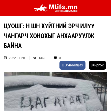
ЦУОШГ: ӨНӨӨ ШӨНӨ ХҮЙТНИЙ ЭРЧ ИЛҮҮ
ЧАНГАРЧ ХОНОХЫГ АНХААРУУЛЖ
БАЙНА
2022-11-28
1342
0
Хуваалцах
Жиргэх