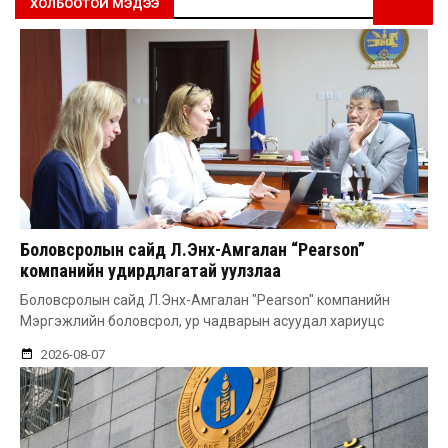
ХОЛБООТОЙ МЭДЭЭ
Боловсролын сайд Л.Энх-Амгалан “Pearson”
компанийн удирдлагатай уулзлаа
Боловсролын сайд Л.Энх-Амгалан "Pearson" компанийн
Мэргэжлийн боловсрол, ур чадварын асуудал хариуцс
2026-08-07