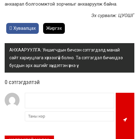
анхаарал болгоомжтой зорчихыг анхааруулж байна.
Эх сурвалж: ЦУОШГ
Хуваалцах
Жиргэх
АНХААРУУЛГА: Уншигчдын бичсэн сэтгэгдэлд манай
сайт хариуцлага хүлээхгүй болно. Та сэтгэгдэл бичихдээ
бусдын эрх ашгийг хүндэтгэн үзнэ үү.
0 cэтгэгдэлтэй