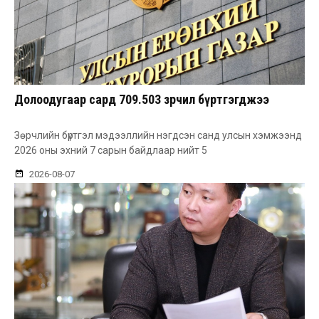
Долоодугаар сард 709.503 зөрчил бүртгэгджээ
Зөрчлийн бүртгэл мэдээллийн нэгдсэн санд улсын хэмжээнд
2026 оны эхний 7 сарын байдлаар нийт 5
2026-08-07