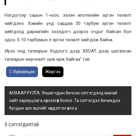
Нэгдүгээр сарын 1-нээс эхлэн ипотекийн эргэн төлөлт
хийгдэнэ. Хэвийн үед сардаа 30 тэрбум эргэн төлөлт
хийгдээд дараагийн зээлдэгч дээрээ очдог байсан бол
одоо 5-10 тэрбумын л эргэн төлөлт хийгдэж байна.
Ирэх онд татварын бодлого дээр ХХОАТ дээр шаталсан
татварын өөрчлөлт орж ирж байгаа” гэв.
Хуваалцах
Жиргэх
АНХААРУУЛГА: Уншигчдын бичсэн сэтгэгдэлд манай
сайт хариуцлага хүлээхгүй болно. Та сэтгэгдэл бичихдээ
бусдын эрх ашгийг хүндэтгэн үзнэ үү.
0 cэтгэгдэлтэй