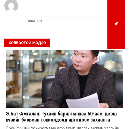
ХОЛБООТОЙ МЭДЭЭ
Э.Бат-Амгалан: Тухайн барилгынхаа 50-аас дээш
хувийг барьсан тохиолдолд иргэдээс захиалга
авдаг болгоно
Орон сууцны хохирогчдын асуудлыг шалгах ажлын хэсгийн