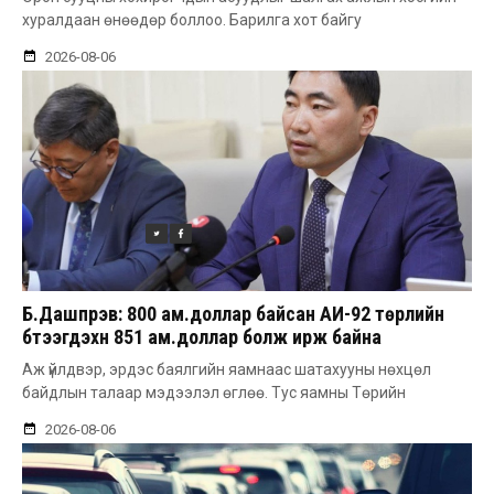
хуралдаан өнөөдөр боллоо. Барилга хот байгу
2026-08-06
Б.Дашпүрэв: 800 ам.доллар байсан АИ-92 төрлийн
бүтээгдэхүүн 851 ам.доллар болж ирж байна
Аж үйлдвэр, эрдэс баялгийн яамнаас шатахууны нөхцөл
байдлын талаар мэдээлэл өглөө. Тус яамны Төрийн
2026-08-06