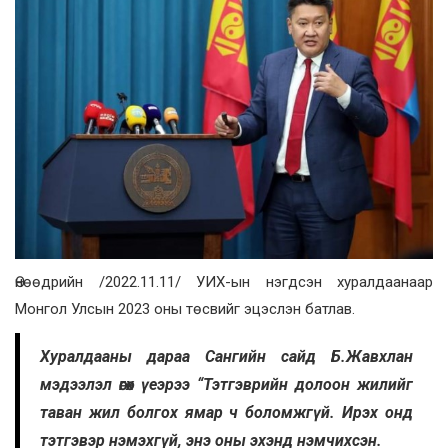
Өнөөдрийн /2022.11.11/ УИХ-ын нэгдсэн хуралдаанаар
Монгол Улсын 2023 оны төсвийг эцэслэн батлав.
Хуралдааны дараа Сангийн сайд Б.Жавхлан
мэдээлэл өгөх үеэрээ “Тэтгэврийн долоон жилийг
таван жил болгох ямар ч боломжгүй. Ирэх онд
тэтгэвэр нэмэхгүй, энэ оны эхэнд нэмчихсэн.