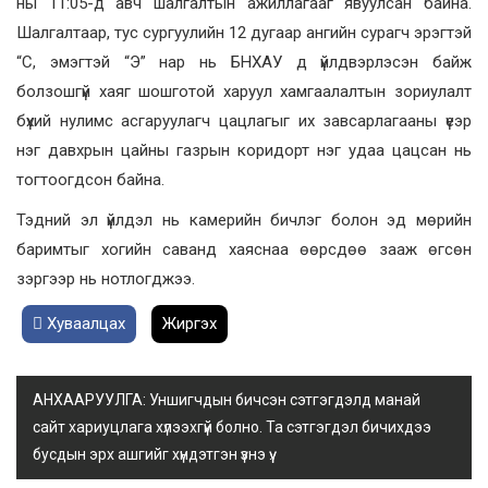
ны 11:05-д авч шалгалтын ажиллагааг явуулсан байна.
Шалгалтаар, тус сургуулийн 12 дугаар ангийн сурагч эрэгтэй
“С, эмэгтэй “Э” нар нь БНХАУ д үйлдвэрлэсэн байж
болзошгүй хаяг шошготой харуул хамгаалалтын зориулалт
бүхий нулимс асгаруулагч цацлагыг их завсарлагааны үеэр
нэг давхрын цайны газрын коридорт нэг удаа цацсан нь
тогтоогдсон байна.
Тэдний эл үйлдэл нь камерийн бичлэг болон эд мөрийн
баримтыг хогийн саванд хаяснаа өөрсдөө зааж өгсөн
зэргээр нь нотлогджээ.
Хуваалцах
Жиргэх
АНХААРУУЛГА: Уншигчдын бичсэн сэтгэгдэлд манай
сайт хариуцлага хүлээхгүй болно. Та сэтгэгдэл бичихдээ
бусдын эрх ашгийг хүндэтгэн үзнэ үү.