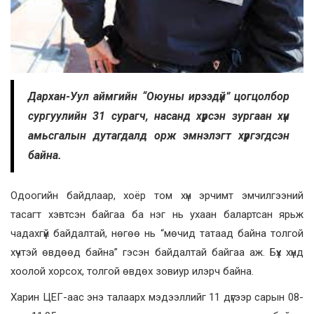
Дархан-Уул аймгийн “Оюуны ирээдүй” цогцолбор
сургуулийн 31 сурагч, насанд хүрсэн зургаан хүн
амьсгалын дутагдалд орж эмнэлэгт хүргэгдсэн
байна.
Одоогийн байдлаар, хоёр том хүн эрчимт эмчилгээний
тасагт хэвтсэн байгаа ба нэг нь ухаан балартсан ярьж
чадахгүй байдалтай, нөгөө нь “мөчид татаад байна толгой
хүчтэй өвдөөд байна” гэсэн байдалтай байгаа аж. Бүх хүнд
хоолой хорсох, толгой өвдөх зовиур илэрч байна.
Харин ЦЕГ-аас энэ талаарх мэдээллийг 11 дүгээр сарын 08-