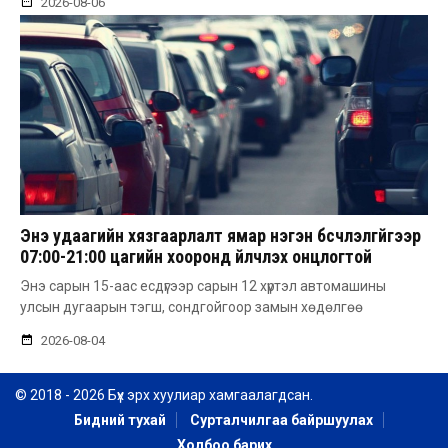
2026-08-06
Энэ удаагийн хязгаарлалт ямар нэгэн бүсчлэлгүйгээр
07:00-21:00 цагийн хооронд үйлчлэх онцлогтой
Энэ сарын 15-аас есдүгээр сарын 12 хүртэл автомашины
улсын дугаарын тэгш, сондгойгоор замын хөдөлгөө
2026-08-04
© 2018 - 2026 Бүх эрх хуулиар хамгаалагдсан.
Бидний тухай
Сурталчилгаа байршуулах
Холбоо барих