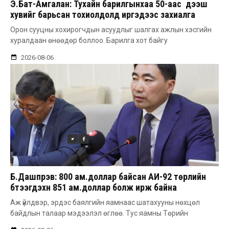
Э.Бат-Амгалан: Тухайн барилгынхаа 50-аас дээш
хувийг барьсан тохиолдолд иргэдээс захиалга
авдаг болгоно
Орон сууцны хохирогчдын асуудлыг шалгах ажлын хэсгийн
хуралдаан өнөөдөр боллоо. Барилга хот байгу
2026-08-06
Б.Дашпүрэв: 800 ам.доллар байсан АИ-92 төрлийн
бүтээгдэхүүн 851 ам.доллар болж ирж байна
Аж үйлдвэр, эрдэс баялгийн яамнаас шатахууны нөхцөл
байдлын талаар мэдээлэл өглөө. Тус яамны Төрийн