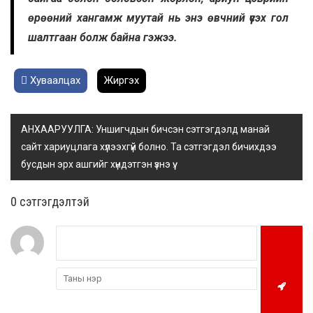
өрөөний хангамж муутай нь энэ өвчний үүсэх гол
шалтгаан болж байна гэжээ.
Хуваалцах
Жиргэх
АНХААРУУЛГА: Уншигчдын бичсэн сэтгэгдэлд манай
сайт хариуцлага хүлээхгүй болно. Та сэтгэгдэл бичихдээ
бусдын эрх ашгийг хүндэтгэн үзнэ үү.
0 cэтгэгдэлтэй