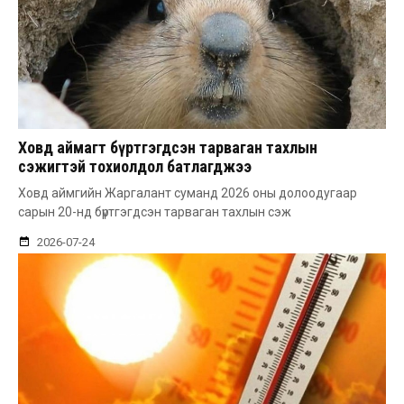
Ховд аймагт бүртгэгдсэн тарваган тахлын
сэжигтэй тохиолдол батлагджээ
Ховд аймгийн Жаргалант суманд 2026 оны долоодугаар
сарын 20-нд бүртгэгдсэн тарваган тахлын сэж
2026-07-24