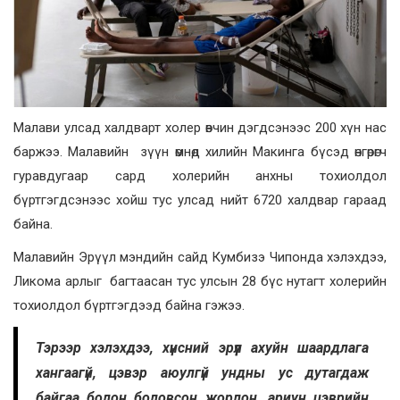
Малави улсад халдварт холер өвчин дэгдсэнээс 200 хүн нас
баржээ. Малавийн зүүн өмнөд хилийн Макинга бүсэд өнгөрөгч
гуравдугаар сард холерийн анхны тохиолдол
бүртгэгдсэнээс хойш тус улсад нийт 6720 халдвар гараад
байна.
Малавийн Эрүүл мэндийн сайд Кумбизэ Чипонда хэлэхдээ,
Ликома арлыг багтаасан тус улсын 28 бүс нутагт холерийн
тохиолдол бүртгэгдээд байна гэжээ.
Тэрээр хэлэхдээ, хүнсний эрүүл ахуйн шаардлага
хангаагүй, цэвэр аюулгүй ундны ус дутагдаж
байгаа болон боловсон жорлон, ариун цэврийн