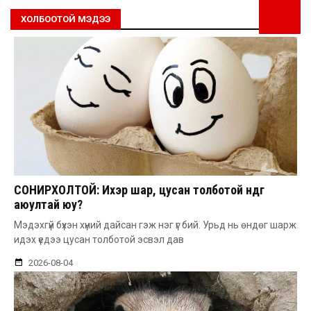
ХОЛБООТОЙ МЭДЭЭ
СОНИРХОЛТОЙ: Ихэр шар, цусан толботой өндөг
аюултай юу?
Мэдэхгүй бүхэн хүний дайсан гэж нэг үг бий. Урьд нь өндөг шарж
идэх үедээ цусан толботой эсвэл дав
2026-08-04