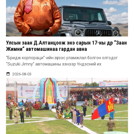
Улсын заан Д.Алтанцоож энэ сарын 17-ны өдөр “Заан
Жимни” автомашинаа гардан авна
“Бридж корпораци”-ийн зүгээс уламжлал болгон олгодог
“Suzuki Jimny” автомашины эзнээр Үндэсний их
2026-08-03