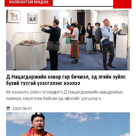
ХОЛБООТОЙ МЭДЭЭ
Д.Нацагдоржийн ховор гар бичмэл, эд өлгийн зүйлс
бүхий тусгай үзэсгэлэнг нээлээ
Их зохиолч, соён гэгээрүүлэгч Д.Нацагдоржийн амьдралын
замнал, хэрэглэж байсан эд зүйлсийг цогцоор х
2026-08-07