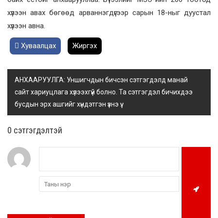
хүлээн авах бөгөөд арваннэгдүгээр сарын 18-ныг дуустал
хүлээн авна.
Хуваалцах
Жиргэх
АНХААРУУЛГА: Уншигчдын бичсэн сэтгэгдэлд манай
сайт хариуцлага хүлээхгүй болно. Та сэтгэгдэл бичихдээ
бусдын эрх ашгийг хүндэтгэн үзнэ үү.
0 cэтгэгдэлтэй