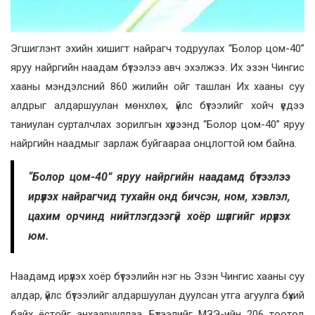
Эгшиглэнт эхийн хишигт найрагч тодруулах “Болор цом-40”
яруу найргийн наадам бүтээлээ авч эхэлжээ. Их эзэн Чингис
хааны мэндэлсний 860 жилийн ойг ташлан Их хааны суу
алдрыг алдаршуулан мөнхлөх, үйлс бүтээлийг хойч үедээ
таниулан сурталчлах зорилгын хүрээнд “Болор цом-40” яруу
найргийн наадмыг зарлаж буйгаараа онцлогтой юм байна.
“Болор цом-40” яруу найргийн наадамд бүтээлээ
ирүүлэх найрагчид тухайн онд бичсэн, ном, хэвлэл,
цахим орчинд нийтлэгдээгүй хоёр шүлгийг ирүүлэх
юм.
Наадамд ирүүлэх хоёр бүтээлийн нэг нь Эзэн Чингис хааны суу
алдар, үйлс бүтээлийг алдаршуулан дуулсан утга агуулга бүхий
байх ёстойг анхаарууллаа. Бүтээлийг МЗЭ-ийн 206 тоотод