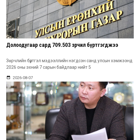
Долоодугаар сард 709.503 зөрчил бүртгэгджээ
Зөрчлийн бүртгэл мэдээллийн нэгдсэн санд улсын хэмжээнд
2026 оны эхний 7 сарын байдлаар нийт 5
2026-08-07