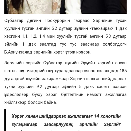
Сүхбаатар дүүргийн Прокурорын газраас Зөрчлийн тухай
хуулийн тусгай ангийн 5.2 дугаар зүйлийн /танхайрах/ 1 дэх
хэсгийн 1.1, 1.2, 1.4 мөн хуулийн тусгай ангийн 5.3 дугаар
зүйлийн 1 дэх заалтад тус тус зааснаар холбогдогч
Б.Ариунзаяад зөрчлийн хэрэг үүсгэж ирүүлсэн.
Зөрчлийн хэргийг Сүхбаатар дүүргийн Эрүүгийн хэргийн анхан
шатны шүүх өчигдрийн шүүх хуралдаанаар хянан хэлэлцээд 185
дугаартай шүүгчийн захирамжаар Зөрчил шалган шийдвэрлэх
тухай хуулийн 9.2 дугаар зүйлийн 5 дахь хэсэгт заасан
үндэслэлээр буюу хэрэг бүртгэлтийн нэмэлт ажиллагаа
хийлгэхээр болсон байна.
Хэрэг хянан шийдвэрлэх ажиллагааг 14 хоногийн
хугацаагаар завсарлуулж, зөрчлийн хэргийг