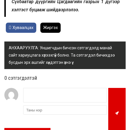
Сүхбаатар дүүргийн Цагдаагийн газрын 1 дүгээр
хэлтэст буцааж шийдвэрлэлээ.
Хуваалцах
Жиргэх
АНХААРУУЛГА: Уншигчдын бичсэн сэтгэгдэлд манай
сайт хариуцлага хүлээхгүй болно. Та сэтгэгдэл бичихдээ
бусдын эрх ашгийг хүндэтгэн үзнэ үү.
0 cэтгэгдэлтэй