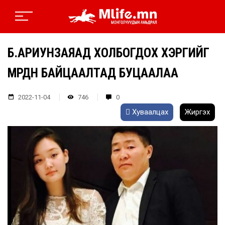
Б.АРИУНЗАЯАД ХОЛБОГДОХ ХЭРГИЙГ
МӨРДӨН БАЙЦААЛТАД БУЦААЛАА
2022-11-04
746
0
Хуваалцах
Жиргэх