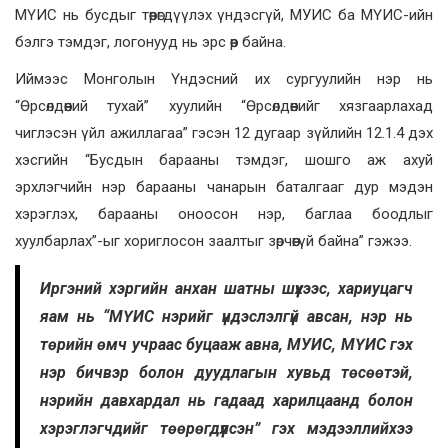
МҮИС нь бусдыг төөрөгдүүлэх үндэсгүй, МУИС ба МҮИС-ийн
бэлгэ тэмдэг, логонууд нь эрс өөр байна.
Иймээс Монголын Үндэсний их сургуулийн нэр нь
“Өрсөлдөөний тухай” хуулийн “Өрсөлдөөнийг хязгаарлахад
чиглэсэн үйл ажиллагаа” гэсэн 12 дугаар зүйлийн 12.1.4 дэх
хэсгийн “Бусдын барааны тэмдэг, шошго аж ахуй
эрхлэгчийн нэр барааны чанарын баталгааг дур мэдэн
хэрэглэх, барааны оноосон нэр, баглаа боодлыг
хуулбарлах”-ыг хориглосон заалтыг зөрчөөгүй байна” гэжээ.
Иргэний хэргийн анхан шатны шүүхээс, хариуцагч
яам нь “МҮИС нэрийг үндэслэлгүй авсан, нэр нь
төрийн өмч учраас буцааж авна, МУИС, МҮИС гэх
нэр бичвэр болон дуудлагын хувьд төсөөтэй,
нэрийн давхардал нь гадаад харилцаанд болон
хэрэглэгчдийг төөрөгдүүлсэн” гэх мэдээллийхээ