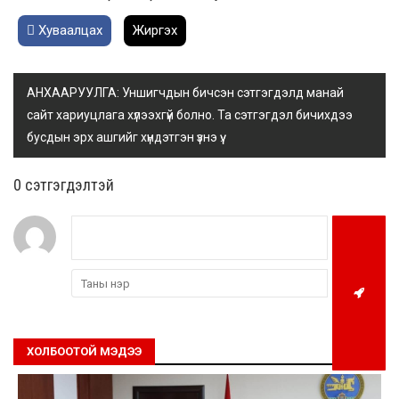
Хуваалцах
Жиргэх
АНХААРУУЛГА: Уншигчдын бичсэн сэтгэгдэлд манай
сайт хариуцлага хүлээхгүй болно. Та сэтгэгдэл бичихдээ
бусдын эрх ашгийг хүндэтгэн үзнэ үү.
0 cэтгэгдэлтэй
ХОЛБООТОЙ МЭДЭЭ