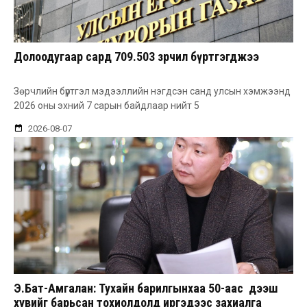
Долоодугаар сард 709.503 зөрчил бүртгэгджээ
Зөрчлийн бүртгэл мэдээллийн нэгдсэн санд улсын хэмжээнд
2026 оны эхний 7 сарын байдлаар нийт 5
2026-08-07
Э.Бат-Амгалан: Тухайн барилгынхаа 50-аас дээш
хувийг барьсан тохиолдолд иргэдээс захиалга