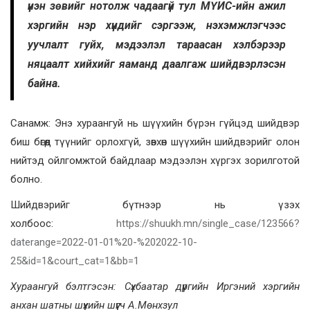
үнэн зөвийг нотолж чадаагүй тул МҮИС-ийн ажил
хэргийн нэр хүндийг сэргээж, нэхэмжлэгчээс
уучлалт гуйх, мэдээлэл тараасан хэлбэрээр
няцаалт хийхийг яаманд даалгаж шийдвэрлэсэн
байна.
Санамж: Энэ хураангуй нь шүүхийн бүрэн гүйцэд шийдвэр
биш бөгөөд түүнийг орлохгүй, зөвхөн шүүхийн шийдвэрийг олон
нийтэд ойлгомжтой байдлаар мэдээлэн хүргэх зорилготой
болно.
Шийдвэрийг бүтнээр нь үзэх
холбоос:
https://shuukh.mn/single_case/123566?
daterange=2022-01-01%20-%202022-10-
25&id=1&court_cat=1&bb=1
Хураангуй бэлтгэсэн: Сүхбаатар дүүргийн Иргэний хэргийн
анхан шатны шүүхийн шүүгч А.Мөнхзул