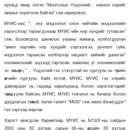
хуульд ямар нэгэн “Монголын Үндэсний…. хэмээх нэрийг
авахыг хориглож байгаа” гэж хариулжээ.
МҮИС-иас “… энэ мэдээлэл олон нийтийн мэдээллийн
хэрэгслээр тараагдснаар МҮИС-ийн нэр хүндийг гутаасан”
гэж, Боловсрол, шинжлэх ухааны яаманд холбогдуулан
“ажил хэргийн нэр хүндийг сэргээлгэх, уучлалт гуйх,
мэдээлэл тараасан хэлбэрээр няцаалт хийхийг даалгах”
нэхэмжлэлийг шүүхэд гаргасан, яамнаас уг нэхэмжлэлийг
эс зөвшөөрч, “ … Үндэсний гэх статустай их сургууль нь төрийн
өмчийн сургууль байх ёстой, МУИС, МҮИС гэх нэрийн
давхардал нь гадаад харилцаанд болон хэрэглэгчдийг
төөрөгдүүлж байсан, МУИС, МҮИС товчлол нь бичвэр болон
дуудлагын төсөөтэй, латин галигт “МUIS” гэж ижил бичигддэг”
гэх зэргээр маргав.
Хэрэгт авагдсан баримтаар, МҮИС нь БСШУ-ны сайдын
2002 оны 02 дугаар сарын 06-ны өдрийн 39 дүгээр