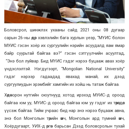
Боловсрол, шинжлэх ухааны сайд 2021 оны 08 дугаар
сарын 26-ны өдөр хэвлэлийн бага хурлын үеэр, “МҮИС болон
МУИС гэсэн хоёр их сургуулийн нэрийн асуудалд яам ямар
байр суурьтай байгаа вэ?” гэсэн сэтгүүлчийн асуултад,
“Энэ бол луйвар. Бид МҮИС гэдэг нэрээ буцааж авах хоёр
үндэслэлтэй. Нэгдүгээрт, “Mongolian National University”
гэдэг нэрээр гадаадад явахад манай, их дээд
сургуулиудын эрэмбийг хамгийн их хойш нь татаж байгаа.
Хөдөө орон нутгийн оюутнууд хотод ирэхэд МУИС-д ороод
байгаа юм уу, МҮИС-д ороод байгаа юм уу гэдэг их төөрөгдөл
үүсэж байгаа. Тийм учраас бид нар энэ нэрээ буцааж авна,
энэ бол Монголын төрийн өмч, Монголын ард түмний өмч,
Хоёрдугаарт, УИХ-д өргөн барьсан Дээд боловсролын тухай