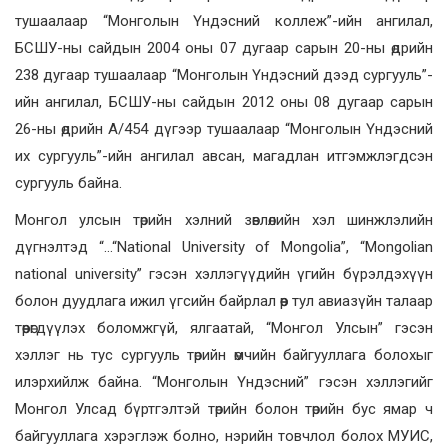
тушаалаар “Монголын Үндэсний коллеж”-ийн ангилал,
БСШУ-ны сайдын 2004 оны 07 дугаар сарын 20-ны өдрийн
238 дугаар тушаалаар “Монголын Үндэсний дээд сургууль”-
ийн ангилал, БСШУ-ны сайдын 2012 оны 08 дугаар сарын
26-ны өдрийн А/454 дүгээр тушаалаар “Монголын Үндэсний
их сургууль”-ийн ангилал авсан, магадлан итгэмжлэгдсэн
сургууль байна.
Монгол улсын төрийн хэлний зөвлөлийн хэл шинжлэлийн
дүгнэлтэд “…“National University of Mongolia”, “Mongolian
national university” гэсэн хэллэгүүдийн үгийн бүрэлдэхүүн
болон дуудлага ижил үгсийн байрлал өөр тул авиазүйн талаар
төөрөгдүүлэх боломжгүй, ялгаатай, “Монгол Улсын” гэсэн
хэллэг нь тус сургууль төрийн өмчийн байгууллага болохыг
илэрхийлж байна. “Монголын Үндэсний” гэсэн хэллэгийг
Монгол Улсад бүртгэлтэй төрийн болон төрийн бус ямар ч
байгууллага хэрэглэж болно, нэрийн товчлол болох МУИС,