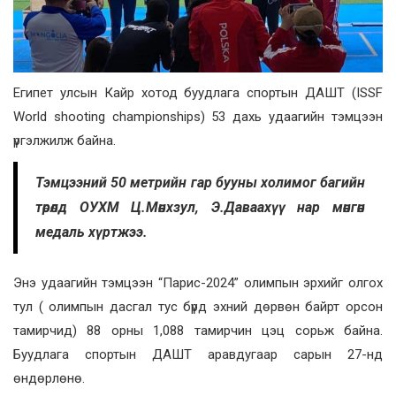
Египет улсын Кайр хотод буудлага спортын ДАШТ (ISSF
World shooting championships) 53 дахь удаагийн тэмцээн
үргэлжилж байна.
Тэмцээний 50 метрийн гар бууны холимог багийн
төрөлд ОУХМ Ц.Мөнхзул, Э.Даваахүү нар мөнгөн
медаль хүртжээ.
Энэ удаагийн тэмцээн “Парис-2024” олимпын эрхийг олгох
тул ( олимпын дасгал тус бүрд эхний дөрвөн байрт орсон
тамирчид) 88 орны 1,088 тамирчин цэц сорьж байна.
Буудлага спортын ДАШТ аравдугаар сарын 27-нд
өндөрлөнө.