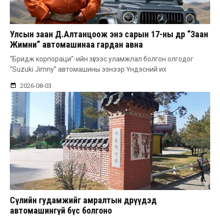
Улсын заан Д.Алтанцоож энэ сарын 17-ны өдөр “Заан
Жимни” автомашинаа гардан авна
“Бридж корпораци”-ийн зүгээс уламжлал болгон олгодог
“Suzuki Jimny” автомашины эзнээр Үндэсний их
2026-08-03
Сөүлийн гудамжийг амралтын өдрүүдэд
автомашингүй бүс болгоно