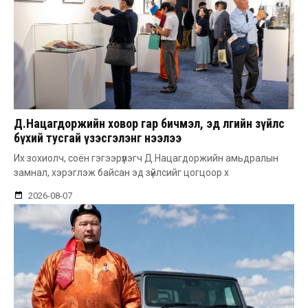
Д.Нацагдоржийн ховор гар бичмэл, эд өлгийн зүйлс
бүхий тусгай үзэсгэлэнг нээлээ
Их зохиолч, соён гэгээрүүлэгч Д.Нацагдоржийн амьдралын
замнал, хэрэглэж байсан эд зүйлсийг цогцоор х
2026-08-07