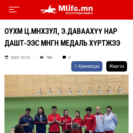
ОУХМ Ц.МӨНХЗУЛ, Э.ДАВААХҮҮ НАР
ДАШТ-ЭЭС МӨНГӨН МЕДАЛЬ ХҮРТЖЭЭ
2022-10-25
786
0
Хуваалцах
Жиргэх