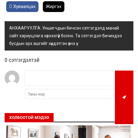
Хуваалцах
Жиргэх
АНХААРУУЛГА: Уншигчдын бичсэн сэтгэгдэлд манай
сайт хариуцлага хүлээхгүй болно. Та сэтгэгдэл бичихдээ
бусдын эрх ашгийг хүндэтгэн үзнэ үү.
0 cэтгэгдэлтэй
ХОЛБООТОЙ МЭДЭЭ