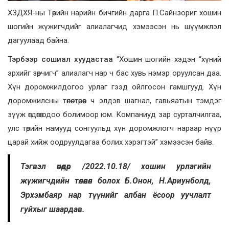
ХЗДХЯ-ны Төрийн нарийн бичгийн дарга П.Сайнзориг хошин
шогийн жүжигчдийг алиалагчид хэмээсэн нь шүүмжлэл
дагуулаад байна.
Тэрбээр сошиал хуудастаа
“Хошин шогийн хэдэн “хүний
эрхийг зөрчигч” алиалагч нар ч бас хувь нэмэр оруулсан даа.
Хүн доромжилдогоо урлаг гээд ойлгосон гамшгууд. Хүн
доромжилсны төлөө төрөөс ч элдэв шагнал, гавьяатын тэмдэг
зүүж өгдөгөө одоо болимоор юм. Компаниуд зар сурталчилгаа,
улс төрийн намууд сонгуульд хүн доромжлогч нараар нүүр
царай хийж оодруулдагаа болих хэрэгтэй” хэмээсэн байв.
Тэгвэл өнөөдөр /2022.10.18/ хошин урлагийн
жүжигчдийн төлөөлөл болох Б.Онон, Н.Ариунболд,
Эрхэмбаяр нар түүнийг албан ёсоор уучлалт
гуйхыг шаардав.