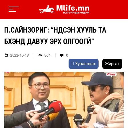
П.САЙНЗОРИГ: “ҮНДСЭН ХУУЛЬ ТА
БҮХЭНД ДАВУУ ЭРХ ОЛГООГҮЙ”
2022-10-18
864
0
Хуваалцах
Жиргэх