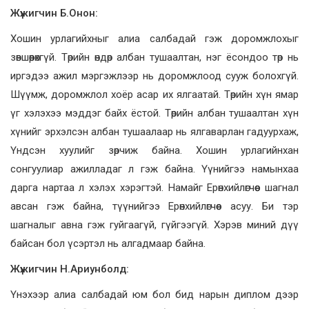
Жүжигчин Б.Онон:
Хошин урлагийхныг алиа салбадай гэж доромжлохыг
зөвшөөрөхгүй. Төрийн өндөр албан тушаалтан, нэг ёсондоо төр нь
иргэдээ ажил мэргэжлээр нь доромжлоод сууж болохгүй.
Шүүмж, доромжлол хоёр асар их ялгаатай. Төрийн хүн ямар
үг хэлэхээ мэддэг байх ёстой. Төрийн албан тушаалтан хүн
хүнийг эрхэлсэн албан тушаалаар нь ялгаварлан гадуурхаж,
Үндсэн хуулийг зөрчиж байна. Хошин урлагийнхан
сонгуулиар ажилладаг л гэж байна. Үүнийгээ намынхаа
дарга нартаа л хэлэх хэрэгтэй. Намайг Ерөнхийлөгчөөс шагнал
авсан гэж байна, түүнийгээ Ерөнхийлөгчөөс асуу. Би тэр
шагналыг авна гэж гуйгаагүй, гүйгээгүй. Хэрэв миний дүү
байсан бол үсэртэл нь алгадмаар байна.
Жүжигчин Н.Ариунболд:
Үнэхээр алиа салбадай юм бол бид нарын диплом дээр