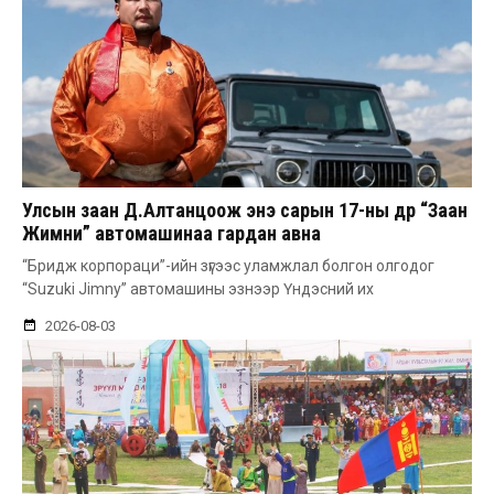
Улсын заан Д.Алтанцоож энэ сарын 17-ны өдөр “Заан
Жимни” автомашинаа гардан авна
“Бридж корпораци”-ийн зүгээс уламжлал болгон олгодог
“Suzuki Jimny” автомашины эзнээр Үндэсний их
2026-08-03