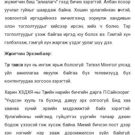
жүжигчин биш “алиалагч” гээд бичих хэрэгтэй. Албан ёсоор
уучлал гуйхыг шаардаж байна. Хошин урлагийнхан өвчтэй,
зовлонтой иргэдийнхээ эмчилгээнд зориулж хандивын
олон тоглолтуудыг хийсээр ирсэн, хийх ч болно. Тэр
тоглолтуудыг үзэж байгаа иргэд юу болох вэ. Гэмтэй хүн
гэлбэлзэж, гэмгүй хүн жаргаж үздэг урлаг шүү дээ.
Жүжигчин Эрхэмбаяр:
Төр төлөөлсөн хүн нь ингэж ярьж болохгүй. Тэгвэл Монгол улсад
үйл ажиллагаа явуулж байгаа бүх телевизүүд бүх
контентуудаа зогсоох хэрэгтэй.
Харин ХЗДХЯ-ны Төрийн нарийн бичгийн дарга П.Сайнзориг
“Үндсэн хууль та бүхэнд давуу эрх олгоогүй. Бид хаа
хаанаа хүний эрхийн мэдрэмжтэй байх хэрэгтэй.
Урлагийнхны нийгэмд гүйцэтгэх үүргийн талаар дахин
бодож үзээсэй гэж хүсэж байна. Миний бичсэн пост дээр
хэн нэгнийг нэр зааж доромжилсон зүйл байхгүй.