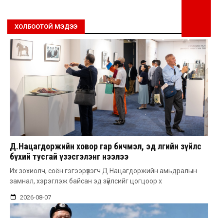
ХОЛБООТОЙ МЭДЭЭ
Д.Нацагдоржийн ховор гар бичмэл, эд өлгийн зүйлс
бүхий тусгай үзэсгэлэнг нээлээ
Их зохиолч, соён гэгээрүүлэгч Д.Нацагдоржийн амьдралын
замнал, хэрэглэж байсан эд зүйлсийг цогцоор х
2026-08-07