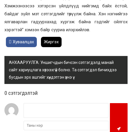
Хэмжээнээсээ хэтэрсэн үйлдлүүд нийгэмд байх ёстой,
байдаг зүйл мэт сэтгэгдлийг төрүүлж байна. Хэн нэгнийгээ
ялгаварлан гадуурхахад хүргэж байна гэдгийг ойлгох
хэрэгтэй” хэмээн байр сууриа илэрхийлэв.
Хуваалцах
Жиргэх
АНХААРУУЛГА: Уншигчдын бичсэн сэтгэгдэлд манай
сайт хариуцлага хүлээхгүй болно. Та сэтгэгдэл бичихдээ
бусдын эрх ашгийг хүндэтгэн үзнэ үү.
0 cэтгэгдэлтэй