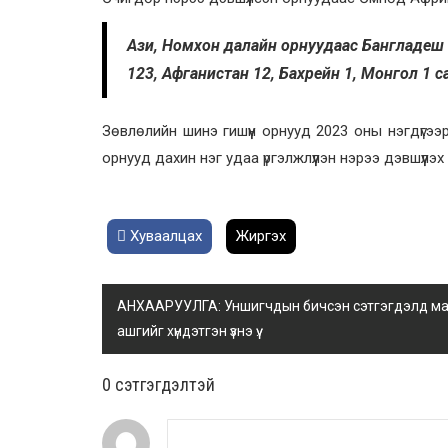
Ази, Номхон далайн орнуудаас Бангладеш 
123, Афганистан 12, Бахрейн 1, Монгол 1 са
Зөвлөлийн шинэ гишүүн орнууд 2023 оны нэгдүгээ
орнууд дахин нэг удаа үргэлжлүүлэн нэрээ дэвшүүлэ
Хуваалцах
Жиргэх
АНХААРУУЛГА: Уншигчдын бичсэн сэтгэгдэлд манай
ашгийг хүндэтгэн үзнэ үү.
0 cэтгэгдэлтэй