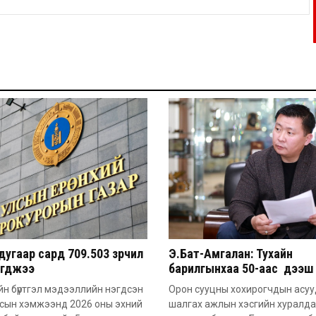
угаар сард 709.503 зөрчил
Э.Бат-Амгалан: Тухайн
эгджээ
барилгынхаа 50-аас дээш 
барьсан тохиолдолд иргэ
н бүртгэл мэдээллийн нэгдсэн
Орон сууцны хохирогчдын асу
захиалга авдаг болгоно
лсын хэмжээнд 2026 оны эхний
шалгах ажлын хэсгийн хуралд