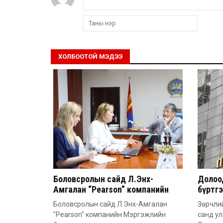
ХОЛБООТОЙ МЭДЭЭ
Боловсролын сайд Л.Энх-
Долоод
Амгалан “Pearson” компанийн
бүртг
удирдлагатай уулзлаа
Боловсролын сайд Л.Энх-Амгалан
Зөрчлий
"Pearson" компанийн Мэргэжлийн
санд у