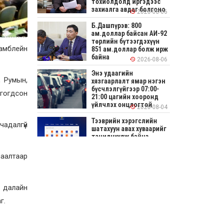
тохиолдолд иргэдээс
захиалга авдаг болгоно
2026-08-06
Б.Дашпүрэв: 800
ам.доллар байсан АИ-92
төрлийн бүтээгдэхүүн
самблейн
851 ам.доллар болж ирж
байна
2026-08-06
Энэ удаагийн
, Румын,
хязгаарлалт ямар нэгэн
бүсчлэлгүйгээр 07:00-
нгогдсон
21:00 цагийн хооронд
үйлчлэх онцлогтой
2026-08-04
Тээврийн хэрэгслийн
чадалгүй
шатахуун авах хуваарийг
танилцуулж байна
2026-08-04
раалтаар
СОНИРХОЛТОЙ: Ихэр
шар, цусан толботой
өндөг аюултай юу?
н далайн
г.
2026-08-04
Улсын заан