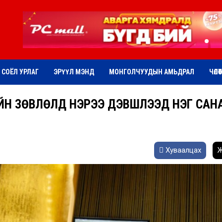
СОЁЛ УРЛАГ
ЭРҮҮЛ МЭНД
МОНГОЛЧУУДЫН АМЬДРАЛ
ЧӨЛӨ
ИЙН ЗӨВЛӨЛД НЭРЭЭ ДЭВШҮҮЛЭЭД НЭГ САН
Хуваалцах
Ж