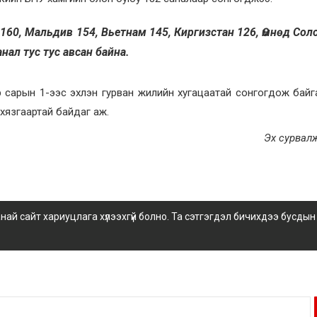
160, Мальдив 154, Вьетнам 145, Киргизстан 126, Өмнөд Сол
нал тус тус авсан байна.
р сарын 1-ээс эхлэн гурван жилийн хугацаатай сонгогдож байгаа
х хязгаартай байдаг аж.
Эх сурвалж
 сайт хариуцлага хүлээхгүй болно. Та сэтгэгдэл бичихдээ бусдын