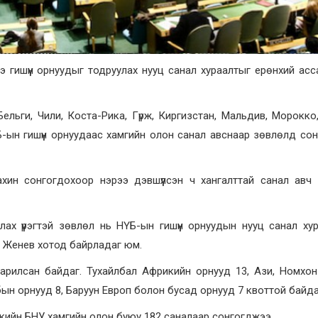
нэ гишүүн орнуудыг тодруулах нууц санал хураалтыг ерөнхий ас
Бельги, Чили, Коста-Рика, Гүрж, Киргизстан, Мальдив, Морокко
-ын гишүүн орнуудаас хамгийн олон санал авснаар зөвлөлд со
ин сонгогдохоор нэрээ дэвшүүлсэн ч хангалттай санал авч 
лах үүрэгтэй зөвлөл нь НҮБ-ын гишүүн орнуудын нууц санал ху
н Женев хотод байрладаг юм.
уваарилсан байдаг. Тухайлбал Африкийн орнууд 13, Ази, Номхо
ибын орнууд 8, Баруун Европ болон бусад орнууд 7 квоттой байда
кийн БНУ хамгийн олон буюу 182 саналаар сонгогджээ.