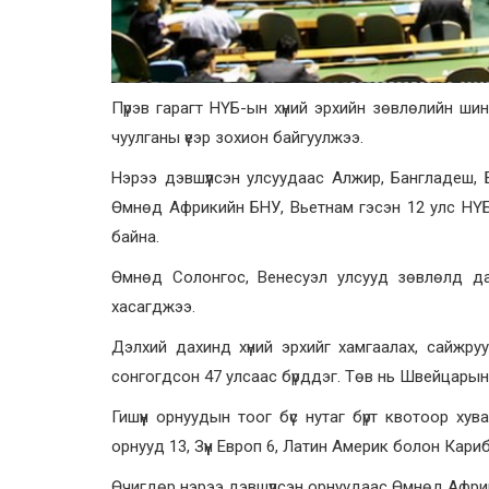
Пүрэв гарагт НҮБ-ын хүний эрхийн зөвлөлийн ши
чуулганы үеэр зохион байгуулжээ.
Нэрээ дэвшүүлсэн улсуудаас Алжир, Бангладеш, 
Өмнөд Африкийн БНУ, Вьетнам гэсэн 12 улс НҮБ
байна.
Өмнөд Солонгос, Венесуэл улсууд зөвлөлд дах
хасагджээ.
Дэлхий дахинд хүний эрхийг хамгаалах, сайжруу
сонгогдсон 47 улсаас бүрддэг. Төв нь Швейцары
Гишүүн орнуудын тоог бүс нутаг бүрт квотоор х
орнууд 13, Зүүн Европ 6, Латин Америк болон Кар
Өчигдөр нэрээ дэвшүүлсэн орнуудаас Өмнөд Афри