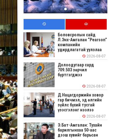
Боловсролын сайд
Л.Энх-Амгалан “Pearson”
компанийн
удирдлагатай уулзлаа
2026-08-07
Долоодугаар сард
709.503 зөрчил
бүртгэгджээ
2026-08-07
Д.Нацагдоржийн ховор
гар бичмэл, эд өлгийн
зүйлс бүхий тусгай
үзэсгэлэнг нээлээ
2026-08-07
Э.Бат-Амгалан: Тухайн
барилгынхаа 50-аас
дээш хувийг барьсан