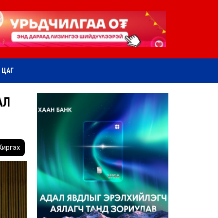
ӨТ ЦАГ
АЛ
иргэх