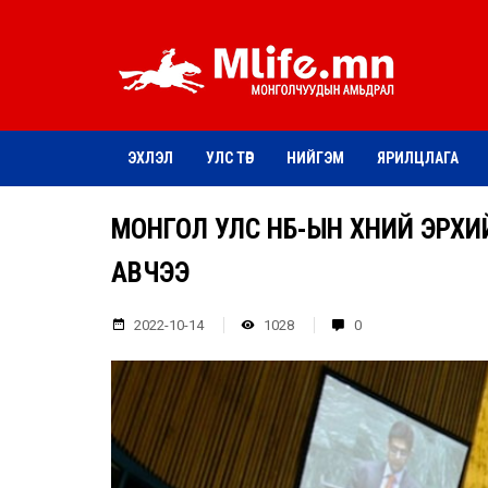
ЭХЛЭЛ
УЛС ТӨР
НИЙГЭМ
ЯРИЛЦЛАГА
МОНГОЛ УЛС НҮБ-ЫН ХҮНИЙ ЭРХ
АВЧЭЭ
2022-10-14
1028
0