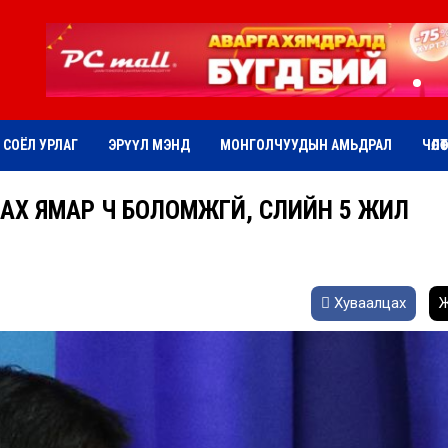
СОЁЛ УРЛАГ
ЭРҮҮЛ МЭНД
МОНГОЛЧУУДЫН АМЬДРАЛ
ЧӨЛӨ
АХ ЯМАР Ч БОЛОМЖГҮЙ, СҮҮЛИЙН 5 ЖИЛ
Хуваалцах
Ж