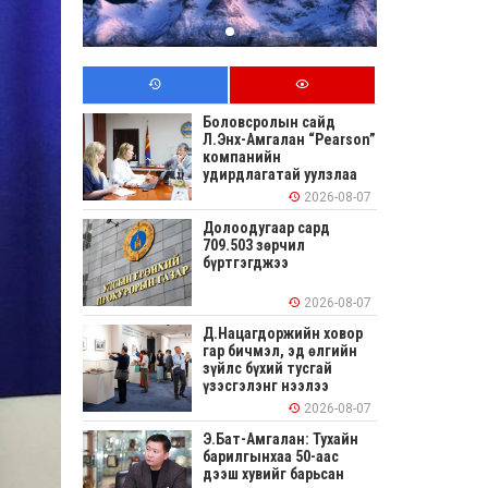
Боловсролын сайд
Л.Энх-Амгалан “Pearson”
компанийн
удирдлагатай уулзлаа
2026-08-07
Долоодугаар сард
709.503 зөрчил
бүртгэгджээ
2026-08-07
Д.Нацагдоржийн ховор
гар бичмэл, эд өлгийн
зүйлс бүхий тусгай
үзэсгэлэнг нээлээ
2026-08-07
Э.Бат-Амгалан: Тухайн
барилгынхаа 50-аас
дээш хувийг барьсан