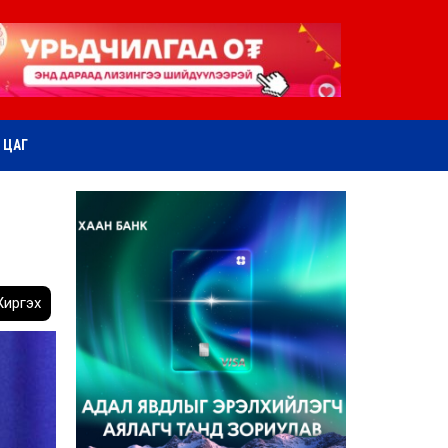
ӨТ ЦАГ
иргэх