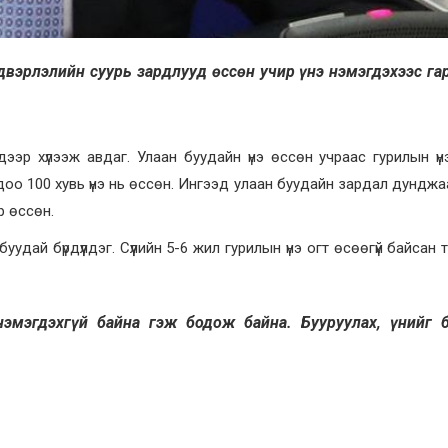
двэрлэлийн суурь зардлууд өссөн учир үнэ нэмэгдэхээс га
дээр хүлээж авдаг. Улаан буудайн үнэ өссөн учраас гурилын үн
рдоо 100 хувь үнэ нь өссөн. Ингээд улаан буудайн зардал дунджа
р өссөн.
дай бүрдүүлдэг. Сүүлийн 5-6 жил гурилын үнэ огт өсөөгүй байсан т
эмэгдэхгүй байна гэж бодож байна. Бууруулах, үнийг 