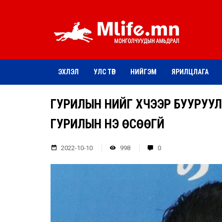
ЭХЛЭЛ
УЛС ТӨР
НИЙГЭМ
ЯРИЛЦЛАГА
ГУРИЛЫН ҮНИЙГ ХҮЧЭЭР БУУРУУЛ
ГУРИЛЫН ҮНЭ ӨСӨӨГҮЙ
2022-10-10
998
0