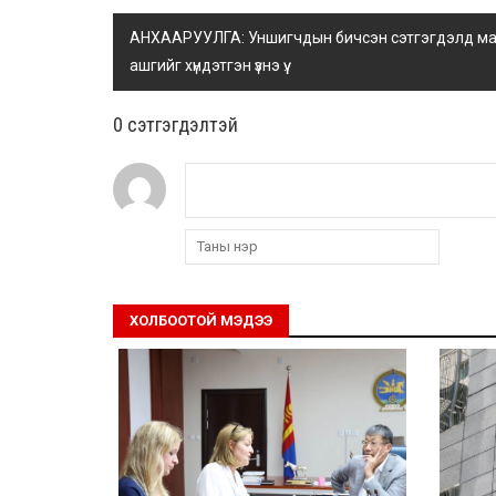
АНХААРУУЛГА: Уншигчдын бичсэн сэтгэгдэлд манай
ашгийг хүндэтгэн үзнэ үү.
0 cэтгэгдэлтэй
ХОЛБООТОЙ МЭДЭЭ