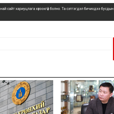
 сайт хариуцлага хүлээхгүй болно. Та сэтгэгдэл бичихдээ бусдын