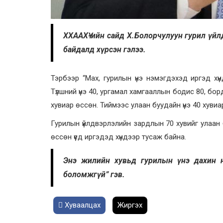
ХХААХҮ-ийн сайд Х.Болорчулуун гурил үйл
байдалд хүрсэн гэлээ.
Тэрбээр “Мах, гурилын үнэ нэмэгдэхэд иргэд хүн
Түлшний үнэ 40, ургамал хамгааллын бодис 80, бо
хувиар өссөн. Тиймээс улаан буудайн үнэ 40 хувиа
Гурилын үйлдвэрлэлийн зардлын 70 хувийг улаан буу
өссөн үед иргэдэд хүндээр тусаж байна.
Энэ жилийн хувьд гурилын үнэ дахин н
боломжгүй” гэв.
Хуваалцах
Жиргэх