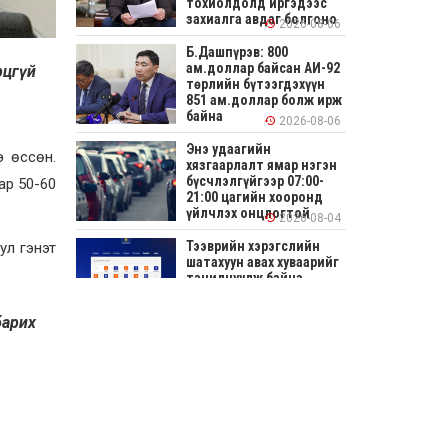
тохиолдолд иргэдээс
захиалга авдаг болгоно
2026-08-06
Б.Дашпүрэв: 800
ам.доллар байсан АИ-92
рцгүй
төрлийн бүтээгдэхүүн
851 ам.доллар болж ирж
байна
2026-08-06
Энэ удаагийн
э өссөн.
хязгаарлалт ямар нэгэн
бүсчлэлгүйгээр 07:00-
ар 50-60
21:00 цагийн хооронд
үйлчлэх онцлогтой
2026-08-04
Тээврийн хэрэгслийн
ул гэнэт
шатахуун авах хуваарийг
танилцуулж байна
2026-08-04
барих
СОНИРХОЛТОЙ: Ихэр
шар, цусан толботой
өндөг аюултай юу?
2026-08-04
Улсын заан