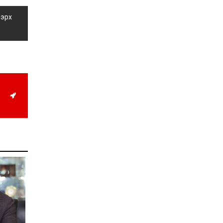
Д.Алтанцоож энэ сарын
17-ны өдөр “Заан
 эрх
Жимни” автомашинаа
гардан авна
2026-08-03
Г.Дамдинням: Улсын
дугаарын тэгш,
сондгойгоор хязгаарлан
шатахуун олгоно
2026-08-03
ОХУ шатахууны
экспортын хоригоо 2027
оны нэгдүгээр сар
хүртэл сунгажээ
2026-07-31
Шинэ бүтцээр хичээлийн
жил дөрвөн улиралтай
боллоо
2026-07-28
Нийслэлийн хэмжээнд
өнгөрсөн долоо хоногт
гал түймрийн 35
дуудлага бүртгэгджээ