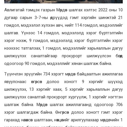
Авлигатай тэмцэх газрын Мөрдөн шалгах хэлтэс 2022 оны 10
дугаар сарын 3-7-ны өдрүүдэд гэмт хэргийн шинжтэй 21
гомдол, мэдээлэл хүлээн авч, нийт 114 гомдол, мэдээллийг
шалгав. Үүнээс 14 гомдол, мэдээлэлд хэрэг бүртгэлтийн
хэрэг нээж, 9 гомдол, мэдээлэлд хэрэг бүртгэлтийн хэрэг
нээхээс татгалзах, 1 гомдол, мэдээллийг харьяаллын дагуу
шилжүүлэх саналтайгаар прокурорт шилжүүлсэн бөгөөд
одоогоор 90 гомдол, мэдээллийг хянан шалгаж байна.
Түүнчлэн эрүүгийн 734 хэрэгт мөрдөн байцаалтын ажиллагаа
явуулснаас өнгөрсөн долоо хоногт 9 хэргийг шүүхэд
шилжүүлэх, 13 хэргийг хаах, 5 хэргийг харьяаллын дагуу
шилжүүлэх саналтай прокурорт хүргүүлж, 1 хэргийг нэгтгэн
шалгаж байна. Мөрдөн шалгах ажиллагаанд одоогоор 706
хэрэг шалгагдаж байна. Өнгөрсөн долоо хоногт гэмт хэрэг
гарахад нөлөөлсөн шалтгаан, нөхцөлийг арилгуулахаар мөрдөгчийн 1