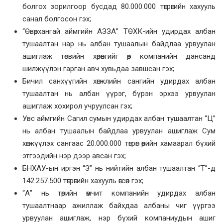
болгох зорилгоор бусдад 80.000.000 төгрөгийн хахууль
санал болгосон гэх;
“Өвөрхангай аймгийн АЗЗА” ТӨХК-ийн удирдах албан
тушаалтан нар нь албан тушаалын байдлаа урвуулан
ашиглаж төсвийн хөрөнгийг өөр компанийн дансанд
шилжүүлэн гарган авч хувьдаа завшсан гэх;
Бичил санхүүгийн хөгжлийн сангийн удирдах албан
тушаалтан нь албан үүрэг, бүрэн эрхээ урвуулан
ашиглаж хохирол учруулсан гэх;
Увс аймгийн Сагил сумын удирдах албан тушаалтан “Ц”
нь албан тушаалын байдлаа урвуулан ашиглаж Сум
хөгжүүлэх сангаас 20.000.000 төгрөг өөрийн хамаарал бүхий
этгээдийн нэр дээр авсан гэх;
БНХАУ-ын иргэн “З” нь нийтийн албан тушаалтан “Т”-д
142.257.500 төгрөгийн хахууль өгсөн гэх;
“А” нь төрийн өмчит компанийн удирдах албан
тушаалтнаар ажиллаж байхдаа албаны чиг үүргээ
урвуулан ашиглаж, нэр бүхий компаниудын ашиг