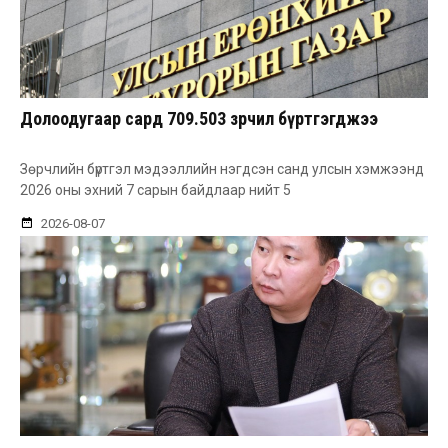
Долоодугаар сард 709.503 зөрчил бүртгэгджээ
Зөрчлийн бүртгэл мэдээллийн нэгдсэн санд улсын хэмжээнд
2026 оны эхний 7 сарын байдлаар нийт 5
2026-08-07