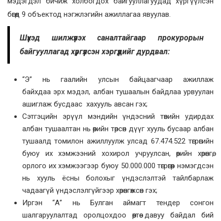
мэдэгдэл бичиж холбогдох байгууллагуудад хүргүүлсэн
бөгөөд 9 объектод нэгжлэгийн ажиллагаа явуулав.
Шүүхэд шилжүүлэх саналтайгаар прокурорын
байгууллагад хүргүүлсэн хэргүүдийг дурдвал:
“Э” нь гаалийн улсын байцаагчаар ажиллаж
байхдаа эрх мэдэл, албан тушаалын байдлаа урвуулан
ашиглаж бусдаас хахууль авсан гэх;
Сэтгэцийн эрүүл мэндийн үндэсний төвийн удирдах
албан тушаалтан нь өөрийн төрсөн дүүг хууль бусаар албан
тушаалд томилон ажиллуулж улсад 67.474.522 төгрөгийн
буюу их хэмжээний хохирол учруулсан, өөрийн хөрөнгө,
орлого их хэмжээгээр буюу 50.000.000 төгрөгөөр нэмэгдсэн
нь хууль ёсны болохыг үндэслэлтэй тайлбарлаж
чадаагүй үндэслэлгүйгээр хөрөнгөжсөн гэх;
Иргэн “А” нь Булган аймагт тендер сонгон
шалгаруулалтад оролцохдоо өөртөө давуу байдал бий