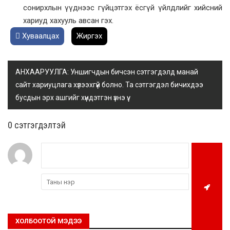
сонирхлын үүднээс гүйцэтгэх ёсгүй үйлдлийг хийсний
хариуд хахууль авсан гэх.
Хуваалцах
Жиргэх
АНХААРУУЛГА: Уншигчдын бичсэн сэтгэгдэлд манай
сайт хариуцлага хүлээхгүй болно. Та сэтгэгдэл бичихдээ
бусдын эрх ашгийг хүндэтгэн үзнэ үү.
0 cэтгэгдэлтэй
ХОЛБООТОЙ МЭДЭЭ