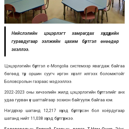
Нийслэлийн цэцэрлэгт хамрагдах хүүхдүүдийн
гуравдугаар ээлжийн цахим бүртгэл өнөөдөр
эхэллээ.
Цэцэрлэгийн бүртгэл e-Mongolia системээр явагдаж байгаа
бөгөөд түр оршин суугч иргэн хүсэлт илгээх боломжтойг
Боловсролын газраас мэдээллээ.
2022-2023 оны хичээлийн жилд цэцэрлэгийн бүртгэлийг анх
удаа гурван үе шаттайгаар зохион байгуулж байгаа юм.
Нэгдүгээр шатанд 12,217 хүүхэд бүртгүүлсэн бол хоёрдугаар
шатанд нийт 11,038 хүүхэд бүртгүүлжээ.
Боловсролын Ерөнхий Газрын дарга Т.Ням-Очир
“Нэг,