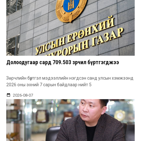
Долоодугаар сард 709.503 зөрчил бүртгэгджээ
Зөрчлийн бүртгэл мэдээллийн нэгдсэн санд улсын хэмжээнд
2026 оны эхний 7 сарын байдлаар нийт 5
2026-08-07