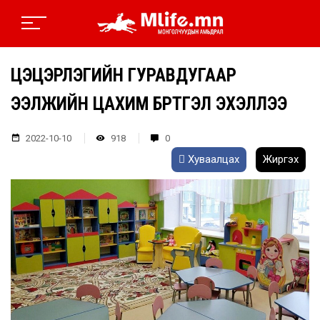
ЦЭЦЭРЛЭГИЙН ГУРАВДУГААР
ЭЭЛЖИЙН ЦАХИМ БҮРТГЭЛ ЭХЭЛЛЭЭ
2022-10-10
918
0
Хуваалцах
Жиргэх