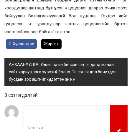
хоёрдугаар шатанд бүртгүүлсэн ч цэцэрлэг дээрээ очиж гэрээ
байгуулан баталгаажуулаагүй бол цуцална. Гэхдээ үүнийг
цуцалсан ч гуравдугаар шатны цэцэрлэгийн бүртгэл
нээлттэй хэвээр байгаа” гэж гэв.
Хуваалцах
Жиргэх
АНХААРУУЛГА: Уншигчдын бичсэн сэтгэгдэлд манай
сайт хариуцлага хүлээхгүй болно. Та сэтгэгдэл бичихдээ
бусдын эрх ашгийг хүндэтгэн үзнэ үү.
0 cэтгэгдэлтэй