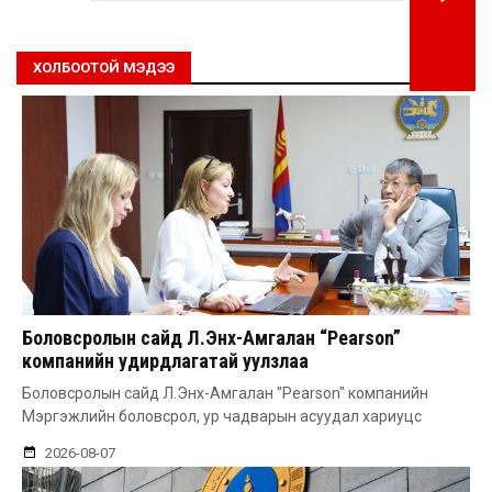
ХОЛБООТОЙ МЭДЭЭ
Боловсролын сайд Л.Энх-Амгалан “Pearson”
компанийн удирдлагатай уулзлаа
Боловсролын сайд Л.Энх-Амгалан "Pearson" компанийн
Мэргэжлийн боловсрол, ур чадварын асуудал хариуцс
2026-08-07