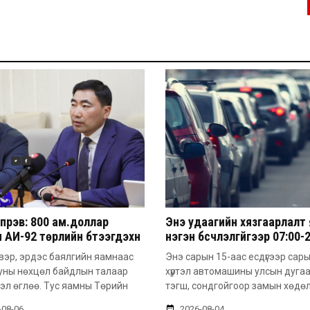
үрэв: 800 ам.доллар
Энэ удаагийн хязгаарлалт
 АИ-92 төрлийн бүтээгдэхүүн
нэгэн бүсчлэлгүйгээр 07:00-
м.доллар болж ирж байна
цагийн хооронд үйлчлэх
вэр, эрдэс баялгийн яамнаас
Энэ сарын 15-аас есдүгээр сар
онцлогтой
уны нөхцөл байдлын талаар
хүртэл автомашины улсын дуга
эл өглөө. Тус яамны Төрийн
тэгш, сондгойгоор замын хөдө
-08-06
2026-08-04