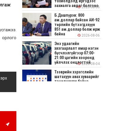
тохиолдолд иргэдээс
алгаж
захиалга авдаг болгоно
2026-08-06
Б.Дашпүрэв: 800
ам.доллар байсан АИ-92
төрлийн бүтээгдэхүүн
851 ам.доллар болж ирж
усгажээ.
байна
2026-08-06
ь орлого
Энэ удаагийн
хязгаарлалт ямар нэгэн
бүсчлэлгүйгээр 07:00-
21:00 цагийн хооронд
үйлчлэх онцлогтой
2026-08-04
Тээврийн хэрэгслийн
шатахуун авах хуваарийг
 эрх
танилцуулж байна
2026-08-04
СОНИРХОЛТОЙ: Ихэр
шар, цусан толботой
өндөг аюултай юу?
2026-08-04
Улсын заан