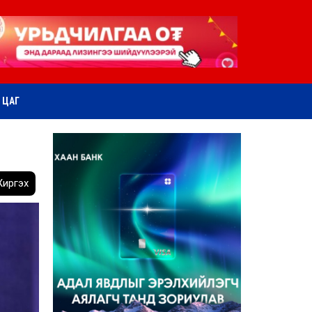
ӨТ ЦАГ
иргэх