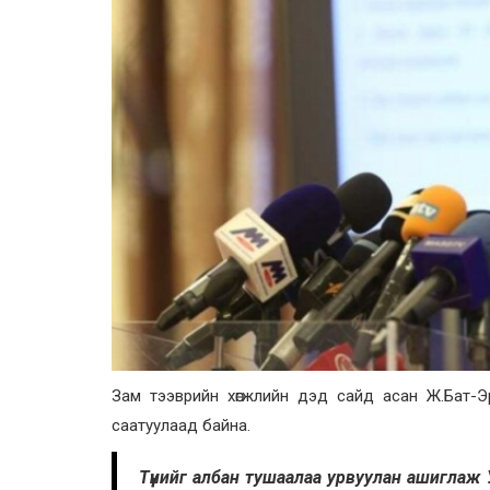
Зам тээврийн хөгжлийн дэд сайд асан Ж.Бат-
саатуулаад байна.
Түүнийг албан тушаалаа урвуулан ашиглаж