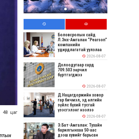
Боловсролын сайд
Л.Энх-Амгалан “Pearson”
компанийн
удирдлагатай уулзлаа
2026-08-07
Долоодугаар сард
709.503 зөрчил
бүртгэгджээ
2026-08-07
Д.Нацагдоржийн ховор
гар бичмэл, эд өлгийн
зүйлс бүхий тусгай
үзэсгэлэнг нээлээ
 48 цаг
2026-08-07
Э.Бат-Амгалан: Тухайн
барилгынхаа 50-аас
дээш хувийг барьсан
алтын