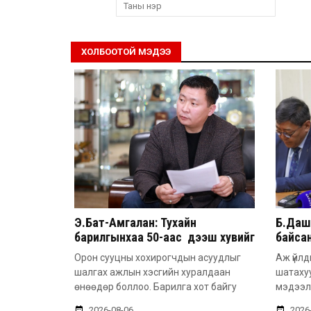
ХОЛБООТОЙ МЭДЭЭ
Э.Бат-Амгалан: Тухайн
Б.Дашп
барилгынхаа 50-аас дээш хувийг
байсан
барьсан тохиолдолд иргэдээс
851 а
Орон сууцны хохирогчдын асуудлыг
Аж үйлд
захиалга авдаг болгоно
шалгах ажлын хэсгийн хуралдаан
шатаху
өнөөдөр боллоо. Барилга хот байгу
мэдээл
2026-08-06
2026