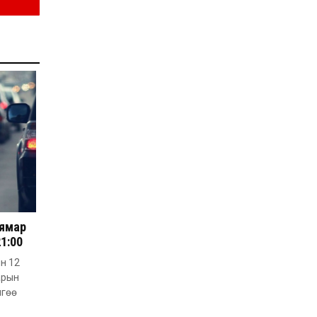
Д.Алтанцоож энэ сарын
17-ны өдөр “Заан
Жимни” автомашинаа
гардан авна
2026-08-03
Г.Дамдинням: Улсын
дугаарын тэгш,
сондгойгоор хязгаарлан
шатахуун олгоно
2026-08-03
ОХУ шатахууны
экспортын хоригоо 2027
оны нэгдүгээр сар
хүртэл сунгажээ
2026-07-31
Шинэ бүтцээр хичээлийн
жил дөрвөн улиралтай
боллоо
 ямар
21:00
2026-07-28
ын 12
Нийслэлийн хэмжээнд
арын
өнгөрсөн долоо хоногт
гал түймрийн 35
лгөө
дуудлага бүртгэгджээ