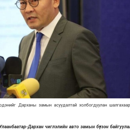
Эрдэнийг Дарханы замын асуудалтай холбогдуулан шалгахаар
 Улаанбаатар-Дархан чиглэлийн авто замын бүтээн байгуул