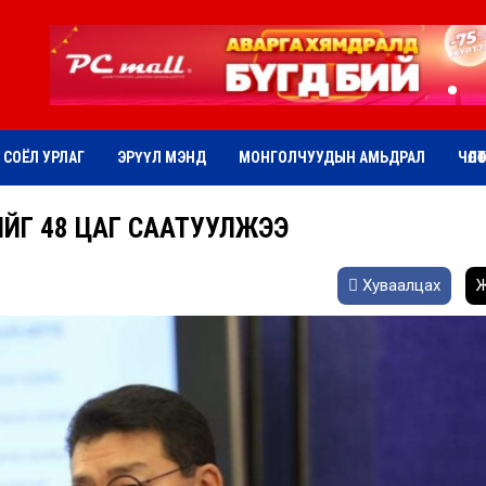
СОЁЛ УРЛАГ
ЭРҮҮЛ МЭНД
МОНГОЛЧУУДЫН АМЬДРАЛ
ЧӨЛӨ
ЙГ 48 ЦАГ СААТУУЛЖЭЭ
Хуваалцах
Ж