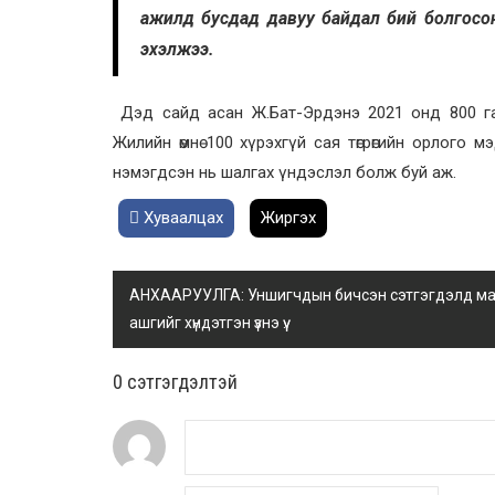
ажилд бусдад давуу байдал бий болгосон,
эхэлжээ.
Дэд сайд асан Ж.Бат-Эрдэнэ 2021 онд 800 гаруй
Жилийн өмнө 100 хүрэхгүй сая төгрөгийн орлого
нэмэгдсэн нь шалгах үндэслэл болж буй аж.
Хуваалцах
Жиргэх
АНХААРУУЛГА: Уншигчдын бичсэн сэтгэгдэлд манай
ашгийг хүндэтгэн үзнэ үү.
0 cэтгэгдэлтэй