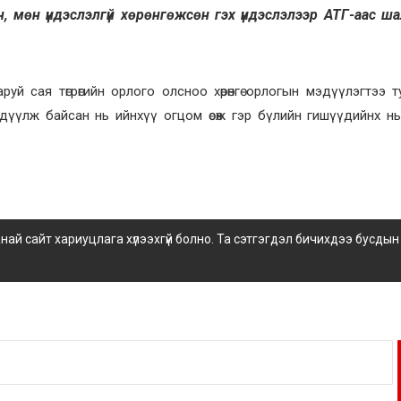
 мөн үндэслэлгүй хөрөнгөжсөн гэх үндэслэлээр АТГ-аас ш
 сая төгрөгийн орлого олсноо хөрөнгө орлогын мэдүүлэгтээ т
 мэдүүлж байсан нь ийнхүү огцом өсөж гэр бүлийн гишүүдийнх н
 сайт хариуцлага хүлээхгүй болно. Та сэтгэгдэл бичихдээ бусдын