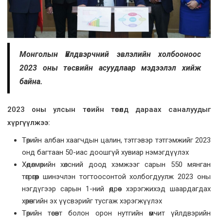
Монголын Үйлдвэрчний эвлэлийн холбооноос
2023 оны төсвийн асуудлаар мэдээлэл хийж
байна.
2023 оны улсын төсийн төсөлд дараах саналуудыг
хүргүүлжээ:
Төрийн албан хаагчдын цалин, тэтгэвэр тэтгэмжийг 2023
онд багтаан 50-иас доошгүй хувиар нэмэгдүүлэх
Хөдөлмөрийн хөлсний доод хэмжээг сарын 550 мянган
төгрөгөөр шинэчлэн тогтоосонтой холбогдуулж 2023 оны
нэгдүгээр сарын 1-ний өдрөөс хэрэгжихэд шаардагдах
хөрөнгийн эх үүсвэрийг тусгаж хэрэгжүүлэх
Төрийн төсөвт болон орон нутгийн өмчит үйлдвэрийн