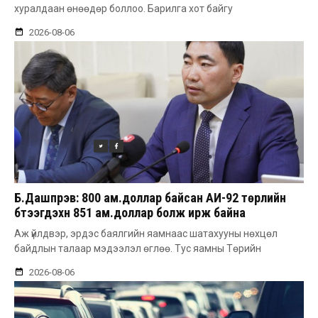
хуралдаан өнөөдөр боллоо. Барилга хот байгу
2026-08-06
Б.Дашпүрэв: 800 ам.доллар байсан АИ-92 төрлийн
бүтээгдэхүүн 851 ам.доллар болж ирж байна
Аж үйлдвэр, эрдэс баялгийн яамнаас шатахууны нөхцөл
байдлын талаар мэдээлэл өглөө. Тус яамны Төрийн
2026-08-06