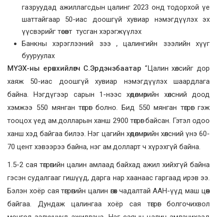
газруудад ажиллагсдын цалинг 2023 онд тодорхой үе
шаттайгаар 50-иас доошгүй хувиар нэмэгдүүлэх эх
үүсвэрийг төсөвт тусган хэрэгжүүлэх
Банкны хэрэглээний зээ , цалингийн зээлийн хүүг
бууруулах
МҮЭХ-ны ерөнхийлөгч С.Эрдэнэбаатар
“Цалин хөлсийг дор
хаяж 50-иас доошгүй хувиар нэмэгдүүлэх шаардлага
байна. Нэгдүгээр сарын 1-нээс хөдөлмөрийн хөлсний доод
хэмжээ 550 мянган төгрөг болно. Бид 550 мянган төгрөг гэж
тооцох үед ам.долларын ханш 2900 төгрөг байсан. Гэтэл одоо
ханш хэд байгаа билээ. Нэг цагийн хөдөлмөрийн хөлсний үнэ 60-
70 цент хэвээрээ байна, нэг ам.долларт ч хүрэхгүй байна.
1.5-2 сая төгрөгийн цалин амлаад байхад ажил хийхгүй байна
гэсэн судалгааг гишүүд, дарга нар хаанаас гаргаад ирэв ээ.
Бэлэн хоёр сая төгрөгийн цалин өгөх чадалтай ААН-үүд маш цөөн
байгаа. Дундаж цалингаа хоёр сая төгрөг болгочихвол