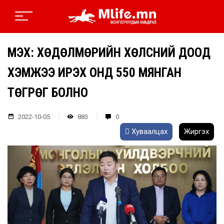
МҮЭХ: ХӨДӨЛМӨРИЙН ХӨЛСНИЙ ДООД
ХЭМЖЭЭ ИРЭХ ОНД 550 МЯНГАН
ТӨГРӨГ БОЛНО
2022-10-05
883
0
Хуваалцах
Жиргэх