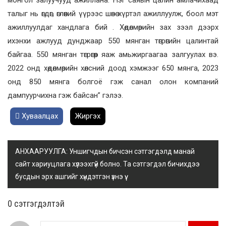
монгол залуучууд ажиллана. Нэг саяын цалин амлачихаад
талыг нь өгдөг, өглөөний үүрээс шөнө хүртэл ажиллуулж, боол мэт
ажиллуулдаг хандлага бий . Хөдөлмөрийн зах зээл дээрх
ихэнхи ажлууд дунджаар 550 мянган төгрөгийн цалинтай
байгаа. 550 мянган төгрөгөөр яаж амьжиргаагаа залгуулах вэ.
2022 онд хөдөлмөрийн хөлсний доод хэмжээг 650 мянга, 2023
онд 850 мянга болгоё гэж санал олон компаний
дампуурчихна гэж байсан” гэлээ.
Хуваалцах
Жиргэх
АНХААРУУЛГА: Уншигчдын бичсэн сэтгэгдэлд манай
сайт хариуцлага хүлээхгүй болно. Та сэтгэгдэл бичихдээ
бусдын эрх ашгийг хүндэтгэн үзнэ үү.
0 cэтгэгдэлтэй