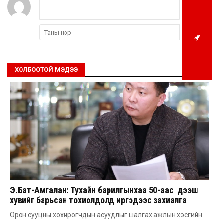
ХОЛБООТОЙ МЭДЭЭ
Э.Бат-Амгалан: Тухайн барилгынхаа 50-аас дээш
хувийг барьсан тохиолдолд иргэдээс захиалга
авдаг болгоно
Орон сууцны хохирогчдын асуудлыг шалгах ажлын хэсгийн