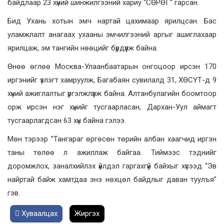
байдлаар 23 хүний шинжилгээний хариу “СӨРӨГ” гарсан.
Бид Ухань хотын эмч нартай цахимаар ярилцсан. Бас
уламжлалт анагаах ухааны эмчилгээний аргыг ашиглахаар
ярилцаж, эм тангийн нөөцийг бүрдүүлж байна.
Өнөө өглөө Москва-Улаанбаатарын онгоцоор ирсэн 170
иргэнийг үзлэгт хамруулж, Багабаян сувилалд 31, ХӨСҮТ-д 9
хүний ажиглалтыг үргэлжлүүлж байна. Алтанбулагийн боомтоор
орж ирсэн нэг хүнийг тусгаарласан, Дархан-Уул аймагт
тусгаарлагдсан 63 хүн байна гэлээ.
Мөн тэрээр ”Тангараг өргөсөн төрийн албан хаагчид иргэн
таны төлөө л ажиллаж байгаа. Тиймээс тэднийг
доромжлох, заналхийлэх үйлдэл гаргахгүй байхыг хүсээд “Эв
найртай байж хамтдаа энэ нөхцөл байдлыг даван туулъя”
гэв.
Хуваалцах
Жиргэх