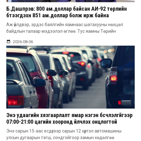
Б.Дашпүрэв: 800 ам.доллар байсан АИ-92 төрлийн
бүтээгдэхүүн 851 ам.доллар болж ирж байна
Аж үйлдвэр, эрдэс баялгийн яамнаас шатахууны нөхцөл
байдлын талаар мэдээлэл өглөө. Тус яамны Төрийн
2026-08-06
Энэ удаагийн хязгаарлалт ямар нэгэн бүсчлэлгүйгээр
07:00-21:00 цагийн хооронд үйлчлэх онцлогтой
Энэ сарын 15-аас есдүгээр сарын 12 хүртэл автомашины
улсын дугаарын тэгш, сондгойгоор замын хөдөлгөө