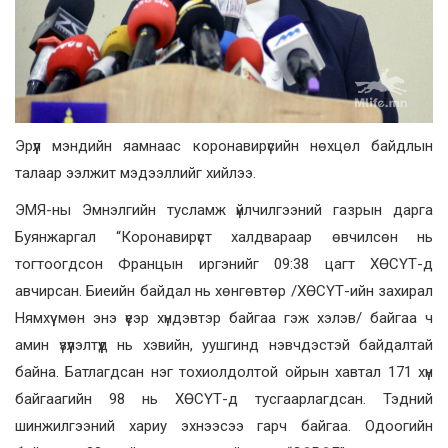
Эрүүл мэндийн яамнаас коронавирүсийн нөхцөл байдлын
талаар ээлжит мэдээллийг хийлээ.
ЭМЯ-ны Эмнэлгийн тусламж үйлчилгээний газрын дарга
Буянжаргал “Коронавирүст халдвараар өвчилсөн нь
тогтоогдсон Францын иргэнийг 09:38 цагт ХӨСҮТ-д
авчирсан. Биеийн байдал нь хөнгөвтөр /ХӨСҮТ-ийн захирал
Нямхүү мөн энэ үеэр хүндэвтэр байгаа гэж хэлэв/ байгаа ч
амин үзүүлэлтүүд нь хэвийн, уушгинд нэвчдэстэй байдалтай
байна. Батлагдсан нэг тохиолдолтой ойрын хавтал 171 хүн
байгаагийн 98 нь ХӨСҮТ-д тусгаарлагдсан. Тэдний
шинжилгээний хариу эхнээсээ гарч байгаа. Одоогийн