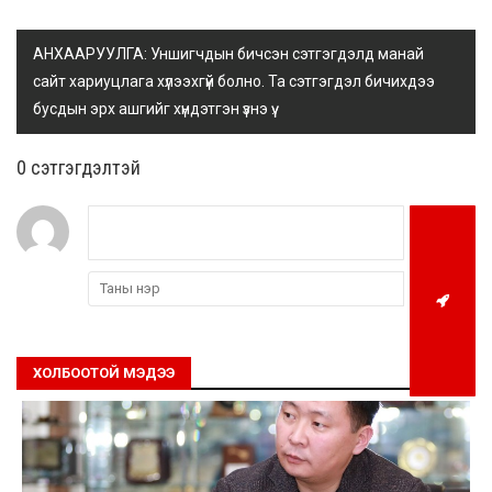
АНХААРУУЛГА: Уншигчдын бичсэн сэтгэгдэлд манай
сайт хариуцлага хүлээхгүй болно. Та сэтгэгдэл бичихдээ
бусдын эрх ашгийг хүндэтгэн үзнэ үү.
0 cэтгэгдэлтэй
ХОЛБООТОЙ МЭДЭЭ