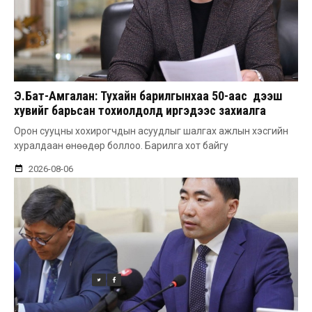
Э.Бат-Амгалан: Тухайн барилгынхаа 50-аас дээш
хувийг барьсан тохиолдолд иргэдээс захиалга
авдаг болгоно
Орон сууцны хохирогчдын асуудлыг шалгах ажлын хэсгийн
хуралдаан өнөөдөр боллоо. Барилга хот байгу
2026-08-06